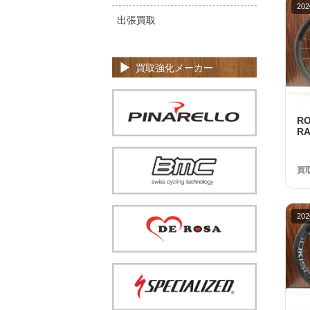
202
出張買取
買取強化メーカー
R
RA
S
美
買
202