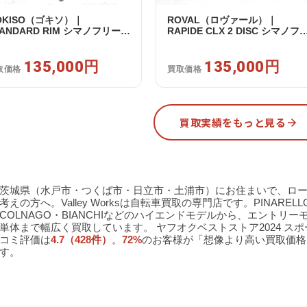
OKISO（ゴキソ）｜
ROVAL（ロヴァール）｜
TANDARD RIM シマノフリー
RAPIDE CLX 2 DISC シマノフ
1/12s対応 ホイールセット｜美
ー 11/12s対応 ホイールセット
｜買取金額 135,000円
中古｜買取金額 135,000円
135,000円
135,000円
取価格
買取価格
買取実績をもっと見る
茨城県（水戸市・つくば市・日立市・土浦市）にお住まいで、ロ
考えの方へ。Valley Worksは自転車買取の専門店です。PINARELLO
COLNAGO・BIANCHIなどのハイエンドモデルから、エントリ
単体まで幅広く買取しています。 ヤフオクベストストア2024 スポー
コミ評価は
4.7（428件）
。
72%
のお客様が「想像より高い買取価格
す。