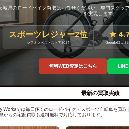
茨城県のロードバイク買取はお任せください。専門スタッ
を実現します。
スポーツレジャー2位
★ 4.
ヤフオクベストストア2024
Google口コミ
無料WEB査定はこちら
LI
最新の買取実績
lley Worksでは毎日多くのロードバイク・スポーツ自転車を買
県からの宅配買取も送料無料で対応しております。