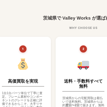
茨城県で Valley Works が
WHY CHOOSE US
1
2
高価買取を実現
送料・手数料すべて
無料
1台1台パーツ単位で丁寧に査
定。フレーム素材やコンポー
茨城県からの宅配買取は着払
ネントのグレードを正確に評
いで送料無料。茨城県からは
価できるからこそ、大手リサ
約
翌日〜2日
で届きます。無料