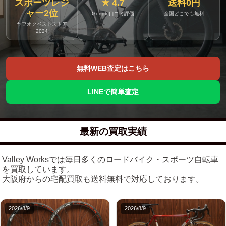
スポーツレジ
★ 4.7
送料0円
ャー2位
Google口コミ評価
全国どこでも無料
ヤフオクベストストア
2024
無料WEB査定はこちら
LINEで簡単査定
最新の買取実績
Valley Worksでは毎日多くのロードバイク・スポーツ自転車
を買取しています。
大阪府からの宅配買取も送料無料で対応しております。
2026/8/9
2026/8/9