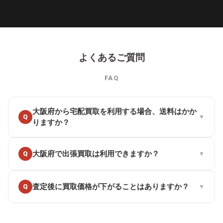
よくあるご質問
FAQ
大阪府から宅配買取を利用する場合、送料はかか
Q
▼
りますか？
いいえ、送料は一切かかりません。大阪府からの発送も着払
A
大阪府で出張買取は利用できますか？
Q
▼
いで完全無料です。大阪府からは約翌日で届きます。さら
に、無料の梱包キット（ダンボール・緩衝材・テープ）や輪
行箱の貸出しもございますので、梱包材をご自身で用意する
必要もありません。
はい、大阪府への出張買取に対応しております。対応エリア
A
査定後に買取価格が下がることはありますか？
Q
▼
は大阪府全域対応です。出張費は無料。お電話またはWEB査
定フォームからお申し込みいただけます。まずは事前査定で
概算金額をご確認ください。
事前にお伺いした状態と相違がなければ、発送後の減額はご
A
ざいません。メールやLINEでお伝えした査定額がそのまま買