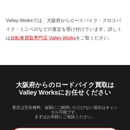
取価格になります。万が一、お伝えしていなかった傷や不具
合があった場合でも、必ず事前にご連絡の上、ご了承いただ
いてから買取を進めます。価格の有効期限は最長6ヶ月。じっ
くりご検討いただけます。
Valley Worksでは、大阪府からロードバイク・クロスバ
イク・ミニベロなどの査定を受け付けています。詳しく
は
自転車買取専門店 Valley Works
をご覧ください。
大阪府からのロードバイク買取は
Valley Worksにお任せください
査定は完全無料。金額にご納得いただけない場合はキャン
セル可能です。
まずはお気軽にご相談ください。