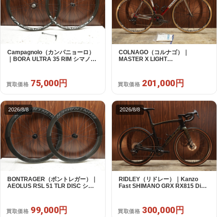
Campagnolo（カンパニョーロ）
COLNAGO（コルナゴ）｜
｜BORA ULTRA 35 RIM シマノフ
MASTER X LIGHT
リー 11/12s対応 ホイールセット｜
CAMPAGNOLO CHOLUS 2X11S
超美品｜買取金額 75,000円
SHAMAL ULTRA C15 530 2013頃
年｜美品｜買取金額 201,000円
75,000円
201,000円
買取価格
買取価格
2026/8/8
2026/8/8
BONTRAGER（ボントレガー）｜
RIDLEY（リドレー）｜Kanzo
AEOLUS RSL 51 TLR DISC シマ
Fast SHIMANO GRX RX815 Di2
ノフリー 11/12s対応 ホイールセッ
1X11S S 2025年｜美品｜買取金額
ト｜中古｜買取金額 99,000円
300,000円
99,000円
300,000円
買取価格
買取価格