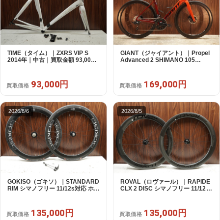
TIME（タイム）｜ZXRS VIP S
GIANT（ジャイアント）｜Propel
2014年｜中古｜買取金額 93,000
Advanced 2 SHIMANO 105
円
R7120 2X12S S 2024年｜美品｜
買取金額 169,000円
93,000円
169,000円
買取価格
買取価格
2026/8/6
2026/8/5
GOKISO（ゴキソ）｜STANDARD
ROVAL（ロヴァール）｜RAPIDE
RIM シマノフリー 11/12s対応 ホイ
CLX 2 DISC シマノフリー 11/12s
ールセット｜美品｜買取金額
対応 ホイールセット｜中古｜買取
135,000円
金額 135,000円
135,000円
135,000円
買取価格
買取価格