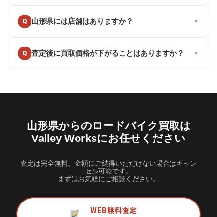
いいえ、送料は一切かかりません。山形県からの発送も着払
A
山形県には店舗はありますか？
Q
▼
いで完全無料です。山形県からは約2日で届きます。さらに、
無料の梱包キット（ダンボール・緩衝材・テープ）や輪行箱
の貸出しもございますので、梱包材をご自身で用意する必要
もありません。
現在、山形県には店舗はございませんが、宅配買取で全国対
A
査定後に買取価格が下がることはありますか？
Q
▼
応しております。本店は兵庫県神戸市（JR兵庫駅 徒歩3分）
にございます。メールやLINEで事前に査定額をお伝えし、ご
納得いただいてからの発送となりますのでご安心ください。
事前にお伺いした状態と相違がなければ、発送後の減額はご
A
ざいません。メールやLINEでお伝えした査定額がそのまま買
取価格になります。万が一、お伝えしていなかった傷や不具
合があった場合でも、必ず事前にご連絡の上、ご了承いただ
いてから買取を進めます。価格の有効期限は最長6ヶ月。じっ
くりご検討いただけます。
山形県からのロードバイク買取は
Valley Worksにお任せください
査定は完全無料。金額にご納得いただけない場合はキャン
セル可能です。
まずはお気軽にご相談ください。
WEB無料査定