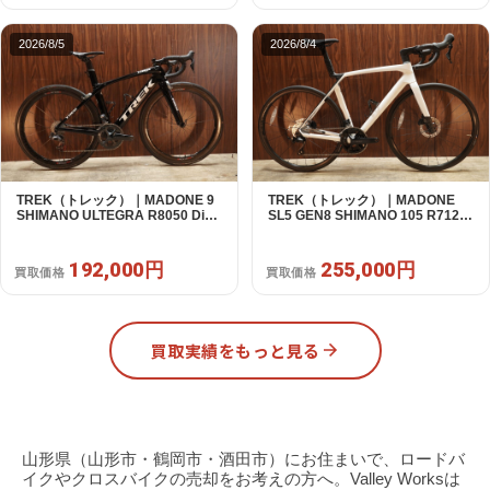
2026/8/5
2026/8/4
TREK（トレック）｜MADONE 9
TREK（トレック）｜MADONE
SHIMANO ULTEGRA R8050 Di2
SL5 GEN8 SHIMANO 105 R7120
2X11S 50 2016年｜美品｜買取金
2X12S M/L 2026年｜アウトレット
額 192,000円
品｜買取金額 255,000円
192,000円
255,000円
買取価格
買取価格
買取実績をもっと見る
山形県（山形市・鶴岡市・酒田市）にお住まいで、ロードバ
イクやクロスバイクの売却をお考えの方へ。Valley Worksは