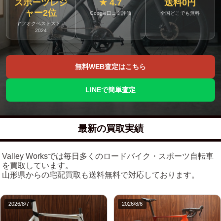
スポーツレジ
★ 4.7
送料0円
ャー2位
Google口コミ評価
全国どこでも無料
ヤフオクベストストア
2024
無料WEB査定はこちら
LINEで簡単査定
最新の買取実績
Valley Worksでは毎日多くのロードバイク・スポーツ自転車
を買取しています。
山形県からの宅配買取も送料無料で対応しております。
2026/8/7
2026/8/6