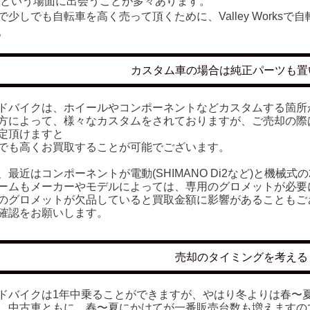
 という場面に出会うことが多々あります。
で少しでも自転車を高く売って頂くために、Valley Works
。
カスタム車の場合は純正パーツも置
ドバイクは、ホイールやコンポーネントなどカスタムする箇所
方によって、様々なカスタムをされておりますが、ご売却の際
定頂けますと
でも高くお買取することが可能でございます。
、最近はコンポーネントが電動(SHIMANO Di2など)と機械式
ームもメーカーやモデルによっては、専用のグロメットが必要
のグロメットが欠品していると買取金額に影響があることもご
確認をお願いします。
売却のタイミングを考える
ドバイクは1年中乗ることができますが、やはり冬よりは春〜
、中古車ともに、春〜夏にかけてが一番販売台数も増えますの