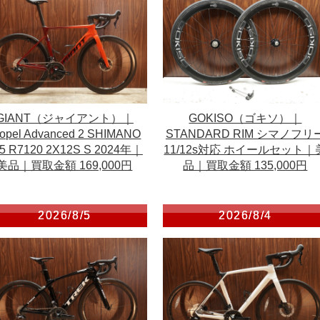
GIANT（ジャイアント）｜
GOKISO（ゴキソ）｜
ropel Advanced 2 SHIMANO
STANDARD RIM シマノフリ
5 R7120 2X12S S 2024年｜
11/12s対応 ホイールセット｜
美品｜買取金額 169,000円
品｜買取金額 135,000円
2026/8/5
2026/8/4