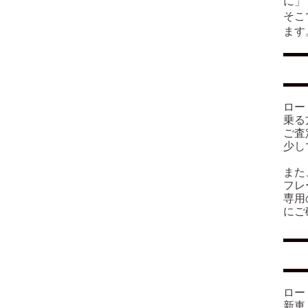
に」
そこ
ます
ロー
乗る
ご査
少し
また
フレ
専用
にご
ロー
新車