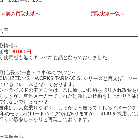
≪前の買取実績へ
買取実績一覧へ
内容
取情報～
価格
180,000円
り使用感も無くキレイなお品となっておりました。
原(店長)の一言～＊車体について～
ECIALIZEDのS－WORKS TARMAC SLシリーズと言え
ているフレームとなっております。
シャライズドの車体自体は、常に新しい技術を取り入れ改変を
りますが、車体メーカーでこれだけ新しい技術をしっかりと組
ではないでしょうか？
自体は、大変乗りやすく、しっかりと走ってくれるイメージを
09年のモデルのロードバイクではありますが、BB30 を採用し
行りの形をしっかりと再現しております。
の買取実績