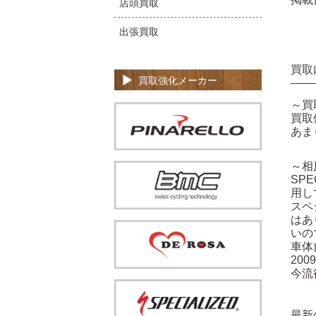
店頭買取
出張買取
買取
買取強化メーカー
～買
買取
あま
～相
SP
用し
スペ
はあ
いの
車体
20
今流
最新