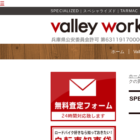
☰
SPECIALIZED｜スペシャライズド｜TARMAC SL
ホーム
Va
ホー
クの買取
SP