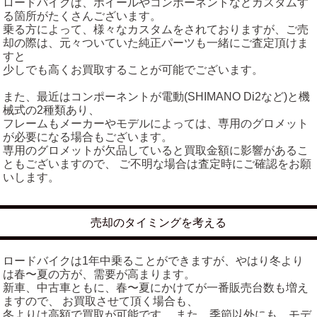
ロードバイクは、ホイールやコンポーネントなどカスタムす
る箇所がたくさんございます。
乗る方によって、様々なカスタムをされておりますが、ご売
却の際は、元々ついていた純正パーツも一緒にご査定頂けま
すと
少しでも高くお買取することが可能でございます。
また、最近はコンポーネントが電動(SHIMANO Di2など)と機
械式の2種類あり、
フレームもメーカーやモデルによっては、専用のグロメット
が必要になる場合もございます。
専用のグロメットが欠品していると買取金額に影響があるこ
ともございますので、 ご不明な場合は査定時にご確認をお願
いします。
売却のタイミングを考える
ロードバイクは1年中乗ることができますが、やはり冬より
は春〜夏の方が、需要が高まります。
新車、中古車ともに、春〜夏にかけてが一番販売台数も増え
ますので、 お買取させて頂く場合も、
冬よりは高額で買取が可能です。 また、季節以外にも、モデ