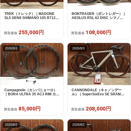
TREK（トレック）｜MADONE
BONTRAGER（ボントレガー）｜
SL5 GEN8 SHIMANO 105 R7120
AEOLUS RSL 62 DISC シマノフ
2X12S M/L 2026年｜アウトレット
リー 11/12s対応 ホイールセット｜
品｜買取金額 255,000円
中古｜買取金額 108,000円
255,000円
108,000円
買取価格
買取価格
2026/8/3
2026/8/3
Campagnolo（カンパニョーロ）
CANNONDALE（キャノンデー
｜BORA ULTRA 35 AC3 RIM カン
ル）｜SuperSixEvo SE SRAM
パフリー 9～12s対応 ホイールセ
RIVAL E-TAP AXS 2X12S DT
ット｜美品｜買取金額 85,000円
Swiss CR1600 SPLINE 51 2023
年｜美品｜買取金額 208,000円
85,000円
208,000円
買取価格
買取価格
2026/8/2
2026/8/2