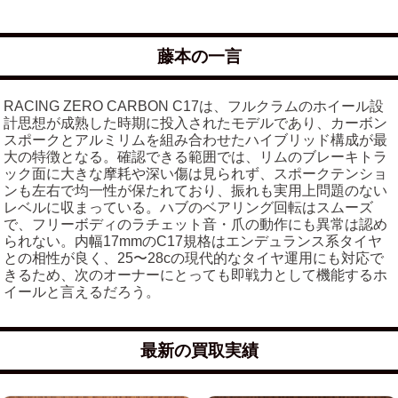
藤本の一言
RACING ZERO CARBON C17は、フルクラムのホイール設
計思想が成熟した時期に投入されたモデルであり、カーボン
スポークとアルミリムを組み合わせたハイブリッド構成が最
大の特徴となる。確認できる範囲では、リムのブレーキトラ
ック面に大きな摩耗や深い傷は見られず、スポークテンショ
ンも左右で均一性が保たれており、振れも実用上問題のない
レベルに収まっている。ハブのベアリング回転はスムーズ
で、フリーボディのラチェット音・爪の動作にも異常は認め
られない。内幅17mmのC17規格はエンデュランス系タイヤ
との相性が良く、25〜28cの現代的なタイヤ運用にも対応で
きるため、次のオーナーにとっても即戦力として機能するホ
イールと言えるだろう。
最新の買取実績