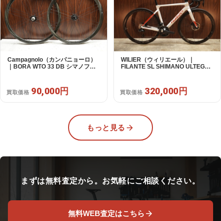
Campagnolo（カンパニョーロ）
WILIER（ウィリエール）｜
｜BORA WTO 33 DB シマノフリ
FILANTE SL SHIMANO ULTEGRA
ー 11/12s対応 ホイールセット｜美
R8170 DI2 2X12S S 2025年｜超
品｜買取金額 90,000円
美品｜買取金額 320,000円
90,000円
320,000円
買取価格
買取価格
もっと見る
まずは無料査定から。お気軽にご相談ください。
無料WEB査定はこちら