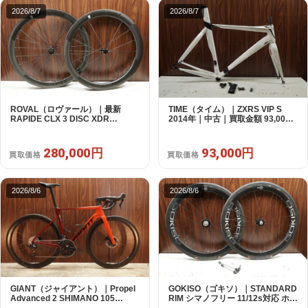
2026/8/7
2026/8/7
ROVAL（ロヴァール）｜最新
TIME（タイム）｜ZXRS VIP S
RAPIDE CLX 3 DISC XDR
2014年｜中古｜買取金額 93,000
SRAM12s対応 ホイールセット｜
円
美品｜買取金額 280,000円
280,000円
93,000円
買取価格
買取価格
2026/8/6
2026/8/6
GIANT（ジャイアント）｜Propel
GOKISO（ゴキソ）｜STANDARD
Advanced 2 SHIMANO 105
RIM シマノフリー 11/12s対応 ホイ