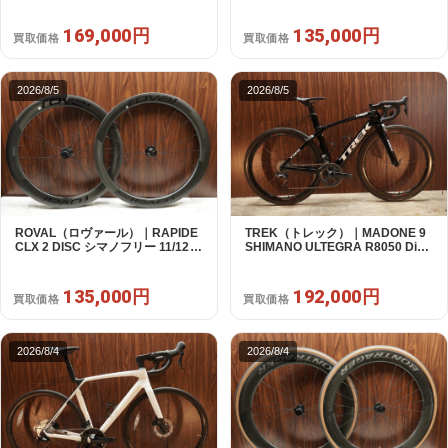
R7120 2X12S S 2024年｜美品｜
ールセット｜美品｜買取金額
買取金額 169,000円
135,000円
169,000円
135,000円
買取価格
買取価格
2026/8/5
2026/8/5
ROVAL（ロヴァール）｜RAPIDE
TREK（トレック）｜MADONE 9
CLX 2 DISC シマノフリー 11/12s
SHIMANO ULTEGRA R8050 Di2
対応 ホイールセット｜中古｜買取
2X11S 50 2016年｜美品｜買取金
金額 135,000円
額 192,000円
135,000円
192,000円
買取価格
買取価格
2026/8/4
2026/8/4