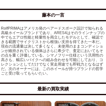
藤本の一言
RolfPRIMAはアメリカ発のペアードスポーク設計で知られる
高級ホイールブランドであり、ARES4はそのラインナップの
中でもエアロ性能と軽量性を両立したモデルとして、確認で
きる範囲でサイクリストから根強い支持を得てきた一本だ。
現在の流通量は決して多くなく、未使用のままコンディショ
ンが維持されている個体はさらに希少で、査定においてもそ
の点を重く評価している。シマノフリー仕様という汎用性の
高さも、幅広いバイクへの組み合わせを可能にしており、コ
レクションとしてだけでなく実走用途でも即戦力となるはず
だ。次のオーナーには、このホイールが持つブランドの哲学
ごと受け取ってもらいたい。
最新の買取実績
2026/8/6
2026/8/6