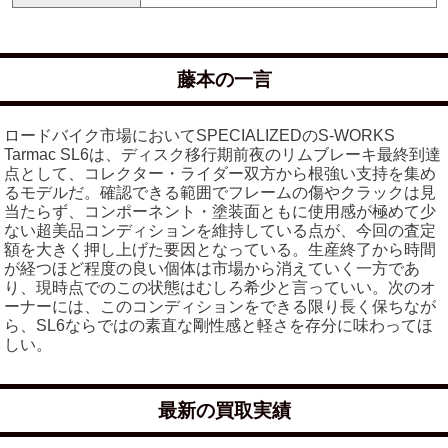
藤本の一言
ロードバイク市場においてSPECIALIZEDのS-WORKS
Tarmac SL6は、ディスク移行期前夜のリムブレーキ最終到達
点として、コレクター・ライダー双方から根強い支持を集め
るモデルだ。確認できる範囲でフレームの傷やクラックは見
当たらず、コンポーネント・塗装面ともに使用感が極めて少
ない超美品コンディションを維持している点が、今回の査定
額を大きく押し上げた要因となっている。生産終了から時間
が経つほど程度の良い個体は市場から消えていく一方であ
り、現時点でのこの状態はむしろ希少と言っていい。次のオ
ーナーには、このコンディションをできる限り長く保ちなが
ら、SL6ならではの素直な剛性感と軽さを存分に味わってほ
しい。
最新の買取実績