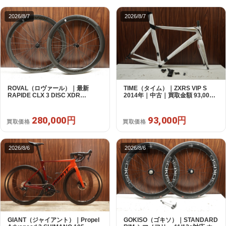
2026/8/7
2026/8/7
ROVAL（ロヴァール）｜最新
TIME（タイム）｜ZXRS VIP S
RAPIDE CLX 3 DISC XDR
2014年｜中古｜買取金額 93,000
SRAM12s対応 ホイールセット｜
円
美品｜買取金額 280,000円
280,000円
93,000円
買取価格
買取価格
2026/8/6
2026/8/6
GIANT（ジャイアント）｜Propel
GOKISO（ゴキソ）｜STANDARD