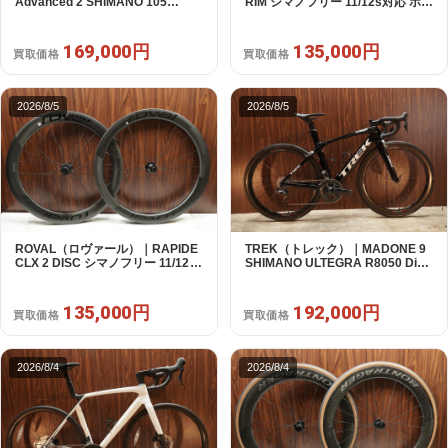
Advanced 2 SHIMANO 105
RIM シマノフリー 11/12s対応 ホイ
R7120 2X12S S 2024年｜美品｜
ールセット｜美品｜買取金額
買取金額 169,000円
135,000円
169,000円
135,000円
買取価格
買取価格
2026/8/5
2026/8/5
ROVAL（ロヴァール）｜RAPIDE
TREK（トレック）｜MADONE 9
CLX 2 DISC シマノフリー 11/12s
SHIMANO ULTEGRA R8050 Di2
対応 ホイールセット｜中古｜買取
2X11S 50 2016年｜美品｜買取金
金額 135,000円
額 192,000円
135,000円
192,000円
買取価格
買取価格
2026/8/4
2026/8/4