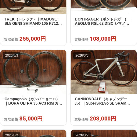
TREK（トレック）｜MADONE
BONTRAGER（ボントレガー）｜
SL5 GEN8 SHIMANO 105 R7120
AEOLUS RSL 62 DISC シマノフ
2X12S M/L 2026年｜アウトレット
リー 11/12s対応 ホイールセット｜
品｜買取金額 255,000円
中古｜買取金額 108,000円
255,000円
108,000円
買取価格
買取価格
2026/8/3
2026/8/3
Campagnolo（カンパニョーロ）
CANNONDALE（キャノンデー
｜BORA ULTRA 35 AC3 RIM カン
ル）｜SuperSixEvo SE SRAM
パフリー 9～12s対応 ホイールセ
RIVAL E-TAP AXS 2X12S DT
ット｜美品｜買取金額 85,000円
Swiss CR1600 SPLINE 51 2023
年｜美品｜買取金額 208,000円
85,000円
208,000円
買取価格
買取価格
2026/8/2
2026/8/2