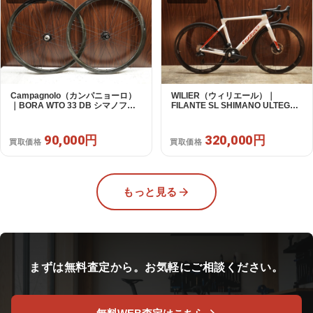
Campagnolo（カンパニョーロ）
WILIER（ウィリエール）｜
｜BORA WTO 33 DB シマノフリ
FILANTE SL SHIMANO ULTEGRA
ー 11/12s対応 ホイールセット｜美
R8170 DI2 2X12S S 2025年｜超
品｜買取金額 90,000円
美品｜買取金額 320,000円
90,000円
320,000円
買取価格
買取価格
もっと見る
まずは無料査定から。お気軽にご相談ください。