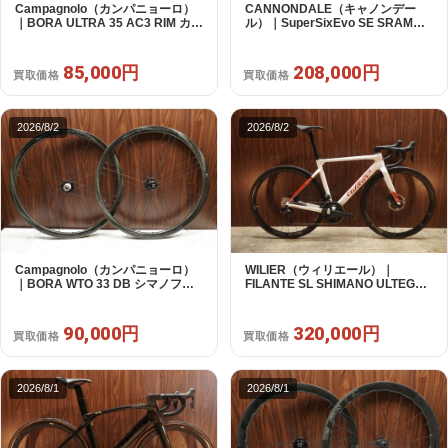
Campagnolo（カンパニョーロ）
CANNONDALE（キャノンデー
｜BORA ULTRA 35 AC3 RIM カン
ル）｜SuperSixEvo SE SRAM
パフリー 9～12s対応 ホイールセ
RIVAL E-TAP AXS 2X12S DT
ット｜美品｜買取金額 85,000円
Swiss CR1600 SPLINE 51 2023
年｜美品｜買取金額 208,000円
85,000円
208,000円
買取価格
買取価格
2026/8/2
2026/8/2
Campagnolo（カンパニョーロ）
WILIER（ウィリエール）｜
｜BORA WTO 33 DB シマノフリ
FILANTE SL SHIMANO ULTEGRA
ー 11/12s対応 ホイールセット｜美
R8170 DI2 2X12S S 2025年｜超
品｜買取金額 90,000円
美品｜買取金額 320,000円
90,000円
320,000円
買取価格
買取価格
2026/8/1
2026/8/1