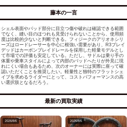
藤本の一言
シェル表面やパッド部分に目立つ傷や破れは確認できる範囲
でなく、縫い目のほつれも見受けられないことから、使用頻
度は比較的少ないと判断できる。フィジークのアリオネシリ
ーズはロードレーサーを中心に根強い需要があり、R3ブレイ
デッドはカーボンブレイドレールを採用した軽量モデルとし
て市場での評価も安定している。ただし、サドルは乗り手の
体重や乗車スタイルによって内部のパッドへたりが外見に現
れにくい場合もあるため、次のオーナーには実際に座って確
認いただくことを推奨したい。軽量性と独特のフラットシェ
イプを求めるライダーにとって、コストパフォーマンスの高
い選択肢となるだろう。
最新の買取実績
2026/8/6
2026/8/6