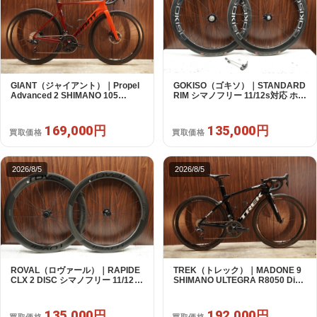
GIANT（ジャイアント）｜Propel
GOKISO（ゴキソ）｜STANDARD
Advanced 2 SHIMANO 105
RIM シマノフリー 11/12s対応 ホイ
R7120 2X12S S 2024年｜美品｜
ールセット｜美品｜買取金額
買取金額 169,000円
135,000円
169,000円
135,000円
買取価格
買取価格
2026/8/5
2026/8/5
ROVAL（ロヴァール）｜RAPIDE
TREK（トレック）｜MADONE 9
CLX 2 DISC シマノフリー 11/12s
SHIMANO ULTEGRA R8050 Di2
対応 ホイールセット｜中古｜買取
2X11S 50 2016年｜美品｜買取金
金額 135,000円
額 192,000円
135,000円
192,000円