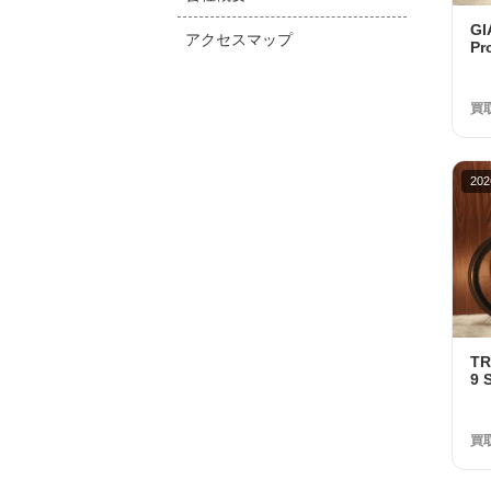
G
アクセスマップ
Pr
10
品
買
202
T
9 
Di
取金
買