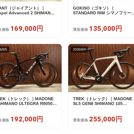
IANT（ジャイアント）｜
GOKISO（ゴキソ）｜
opel Advanced 2 SHIMANO
STANDARD RIM シマノフリー
5 R7120 2X12S S 2024年｜美
11/12s対応 ホイールセット｜美
｜買取金額 169,000円
品｜買取金額 135,000円
169,000円
135,000円
取価格
買取価格
6/8/5
2026/8/4
REK（トレック）｜MADONE
TREK（トレック）｜MADONE
SHIMANO ULTEGRA R8050
SL5 GEN8 SHIMANO 105
2 2X11S 50 2016年｜美品｜買
R7120 2X12S M/L 2026年｜ア
額 192,000円
トレット品｜買取金額 255,000
192,000円
円
255,000円
取価格
買取価格