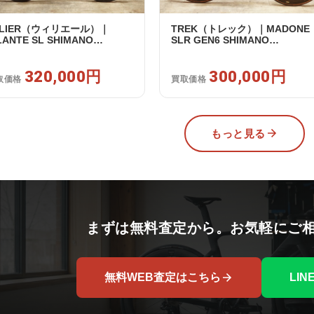
ILIER（ウィリエール）｜
TREK（トレック）｜MADONE
LANTE SL SHIMANO
SLR GEN6 SHIMANO
TEGRA R8170 DI2 2X12S S
ULTEGRA R8070 Di2 2×11S 54
025年｜超美品｜買取金額
/ 2024年｜美品｜買取金額
0,000円
320,000円
300,000円
300,000円
取価格
買取価格
もっと見る
まずは無料査定から。お気軽にご
無料WEB査定はこちら
LI