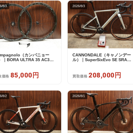
6/8/3
2026/8/3
ampagnolo（カンパニョー
CANNONDALE（キャノンデー
｜BORA ULTRA 35 AC3
ル）｜SuperSixEvo SE SRAM
IM カンパフリー 9～12s対応
RIVAL E-TAP AXS 2X12S DT
イールセット｜美品｜買取金
Swiss CR1600 SPLINE 51 202
85,000円
85,000円
年｜美品｜買取金額 208,000円
208,000円
取価格
買取価格
6/8/2
2026/8/1