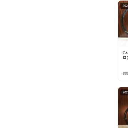
202
C
ロ）
R
ホ
額 
買
202