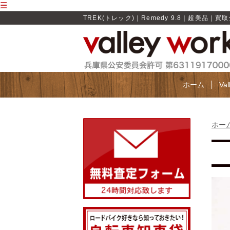
☰
TREK(トレック)｜Remedy 9.8｜超美品｜買取金額
ホーム
Va
ホー