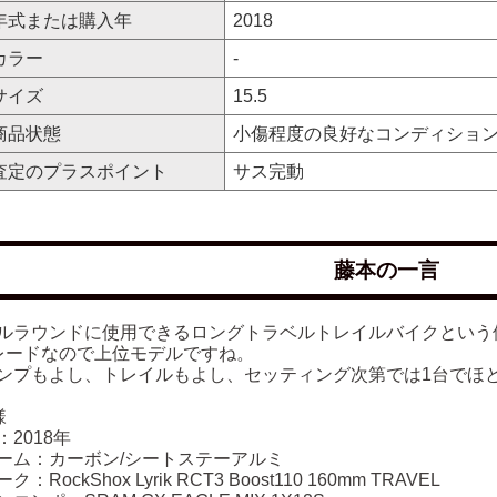
年式または購入年
2018
カラー
-
サイズ
15.5
商品状態
小傷程度の良好なコンディショ
査定のプラスポイント
サス完動
藤本の一言
ルラウンドに使用できるロングトラベルトレイルバイクという
レードなので上位モデルですね。
ンプもよし、トレイルもよし、セッティング次第では1台でほ
様
：2018年
ーム：カーボン/シートステーアルミ
ク：RockShox Lyrik RCT3 Boost110 160mm TRAVEL