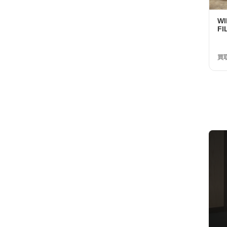
W
FI
UL
2
32
買