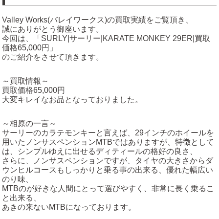
Valley Works(バレイワークス)の買取実績をご覧頂き、
誠にありがとう御座います。
今回は、「SURLY|サーリー|KARATE MONKEY 29ER|買取
価格65,000円」
のご紹介をさせて頂きます。
～買取情報～
買取価格
65,000円
大変キレイなお品となっておりました。
～相原の一言～
サーリーのカラテモンキーと言えば、29インチのホイールを
用いたノンサスペンションMTBではありますが、特徴として
は、シンプルゆえに出せるディティールの格好の良さ、
さらに、ノンサスペンションですが、タイヤの大きさからダ
ウンヒルコースもしっかりと乗る事の出来る、優れた幅広い
のり味、
MTBのが好きな人間にとって選びやすく、非常に長く乗るこ
と出来る、
あきの来ないMTBになっております。