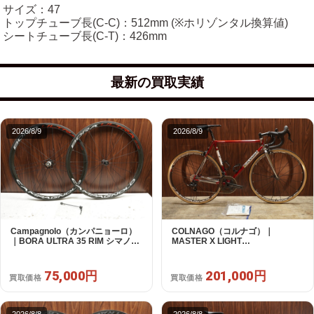
サイズ：47
トップチューブ長(C-C)：512mm (※ホリゾンタル換算値)
シートチューブ長(C-T)：426mm
最新の買取実績
2026/8/9
2026/8/9
Campagnolo（カンパニョーロ）
COLNAGO（コルナゴ）｜
｜BORA ULTRA 35 RIM シマノフ
MASTER X LIGHT
リー 11/12s対応 ホイールセット｜
CAMPAGNOLO CHOLUS 2X11S
超美品｜買取金額 75,000円
SHAMAL ULTRA C15 530 2013頃
年｜美品｜買取金額 201,000円
75,000円
201,000円
買取価格
買取価格
2026/8/8
2026/8/8