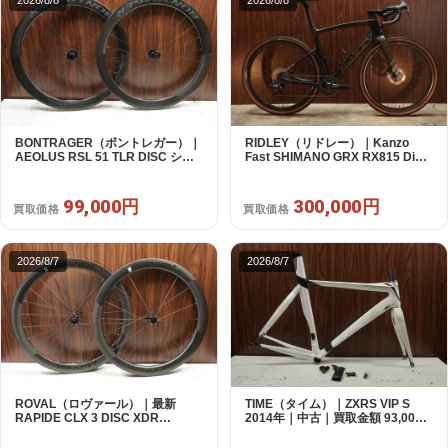
BONTRAGER（ボントレガー）｜
RIDLEY（リドレー）｜Kanzo
AEOLUS RSL 51 TLR DISC シマ
Fast SHIMANO GRX RX815 Di2
ノフリー 11/12s対応 ホイールセッ
1X11S S 2025年｜美品｜買取金額
ト｜中古｜買取金額 99,000円
300,000円
99,000円
300,000円
買取価格
買取価格
2026/8/7
2026/8/7
ROVAL（ロヴァール）｜最新
TIME（タイム）｜ZXRS VIP S
RAPIDE CLX 3 DISC XDR
2014年｜中古｜買取金額 93,000
SRAM12s対応 ホイールセット｜
円
美品｜買取金額 280,000円