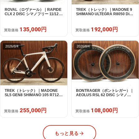
ROVAL（ロヴァール）｜RAPIDE
TREK（トレック）｜MADONE 9
CLX 2 DISC シマノフリー 11/12s
SHIMANO ULTEGRA R8050 Di2
対応 ホイールセット｜中古｜買取
2X11S 50 2016年｜美品｜買取金
金額 135,000円
額 192,000円
135,000円
192,000円
買取価格
買取価格
2026/8/4
2026/8/4
TREK（トレック）｜MADONE
BONTRAGER（ボントレガー）｜
SL5 GEN8 SHIMANO 105 R7120
AEOLUS RSL 62 DISC シマノフ
2X12S M/L 2026年｜アウトレット
リー 11/12s対応 ホイールセット｜
品｜買取金額 255,000円
中古｜買取金額 108,000円
255,000円
108,000円
買取価格
買取価格
もっと見る