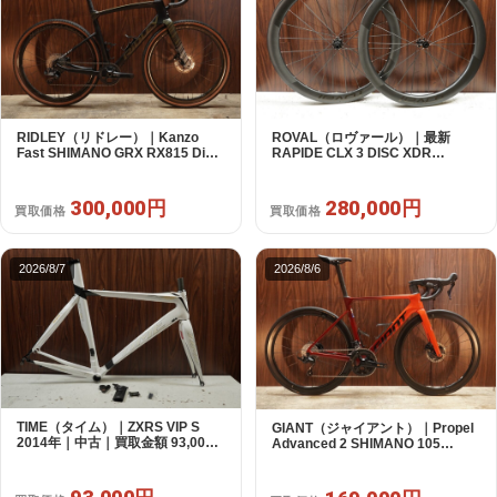
ROVAL（ロヴァール）｜最新
RIDLEY（リドレー）｜Kanzo
RAPIDE CLX 3 DISC XDR
Fast SHIMANO GRX RX815 Di2
SRAM12s対応 ホイールセット｜
1X11S S 2025年｜美品｜買取金額
美品｜買取金額 280,000円
300,000円
280,000円
300,000円
買取価格
買取価格
2026/8/7
2026/8/6
TIME（タイム）｜ZXRS VIP S
GIANT（ジャイアント）｜Propel
2014年｜中古｜買取金額 93,000
Advanced 2 SHIMANO 105
円
R7120 2X12S S 2024年｜美品｜
買取金額 169,000円