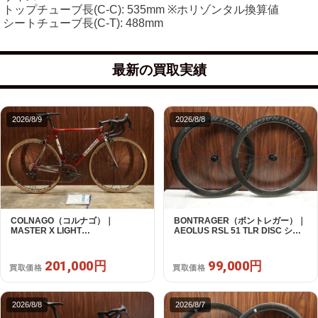
トップチューブ長(C-C): 535mm ※ホリゾンタル換算値
シートチューブ長(C-T): 488mm
最新の買取実績
2026/8/9
2026/8/8
COLNAGO（コルナゴ）｜
BONTRAGER（ボントレガー）｜
MASTER X LIGHT
AEOLUS RSL 51 TLR DISC シマ
CAMPAGNOLO CHOLUS 2X11S
ノフリー 11/12s対応 ホイールセッ
SHAMAL ULTRA C15 530 2013頃
ト｜中古｜買取金額 99,000円
年｜美品｜買取金額 201,000円
201,000円
99,000円
買取価格
買取価格
2026/8/8
2026/8/7