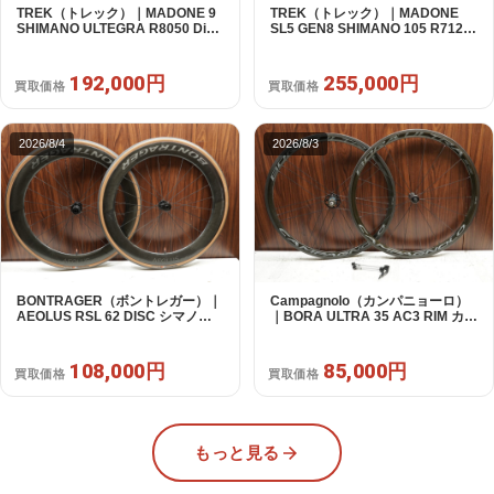
TREK（トレック）｜MADONE 9
TREK（トレック）｜MADONE
SHIMANO ULTEGRA R8050 Di2
SL5 GEN8 SHIMANO 105 R7120
2X11S 50 2016年｜美品｜買取金
2X12S M/L 2026年｜アウトレット
額 192,000円
品｜買取金額 255,000円
192,000円
255,000円
買取価格
買取価格
2026/8/4
2026/8/3
BONTRAGER（ボントレガー）｜
Campagnolo（カンパニョーロ）
AEOLUS RSL 62 DISC シマノフ
｜BORA ULTRA 35 AC3 RIM カン
リー 11/12s対応 ホイールセット｜
パフリー 9～12s対応 ホイールセ
中古｜買取金額 108,000円
ット｜美品｜買取金額 85,000円
108,000円
85,000円
買取価格
買取価格
もっと見る