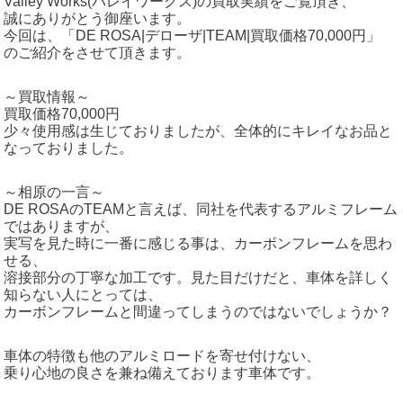
Valley Works(バレイワークス)の買取実績をご覧頂き、
誠にありがとう御座います。
今回は、「DE ROSA|デローザ|TEAM|買取価格70,000円」
のご紹介をさせて頂きます。
～買取情報～
買取価格
70,000円
少々使用感は生じておりましたが、全体的にキレイなお品と
なっておりました。
～相原の一言～
DE ROSAのTEAMと言えば、同社を代表するアルミフレーム
ではありますが、
実写を見た時に一番に感じる事は、カーボンフレームを思わ
せる、
溶接部分の丁寧な加工です。見た目だけだと、車体を詳しく
知らない人にとっては、
カーボンフレームと間違ってしまうのではないでしょうか？
車体の特徴も他のアルミロードを寄せ付けない、
乗り心地の良さを兼ね備えております車体です。