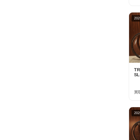
202
T
SL
R7
ト
円
買
202