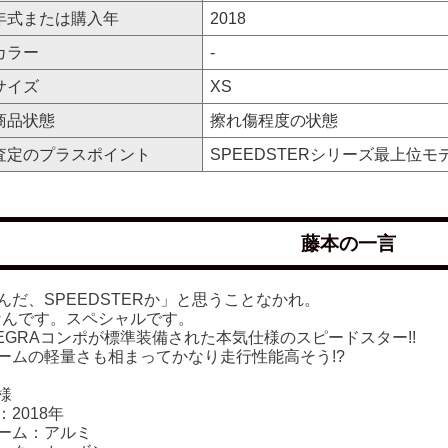
年式または購入年
2018
カラー
-
サイズ
XS
商品状態
擦れ傷程度の状態
査定のプラスポイント
SPEEDSTERシリーズ最上位モ
藤本の一言
んだ、SPEEDSTERか」と思うことなかれ。
なんです。スペシャルです。
TEGRAコンポが標準装備された本気仕様のスピードスター!!
ームの軽量さも相まってかなり走行性能高そう!?
様
：2018年
ーム：アルミ