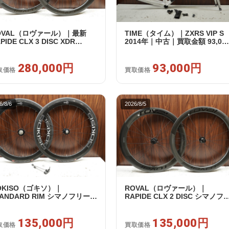
OVAL（ロヴァール）｜最新
TIME（タイム）｜ZXRS VIP S
PIDE CLX 3 DISC XDR
2014年｜中古｜買取金額 93,00
RAM12s対応 ホイールセット｜
円
品｜買取金額 280,000円
280,000円
93,000円
取価格
買取価格
6/8/6
2026/8/5
OKISO（ゴキソ）｜
ROVAL（ロヴァール）｜
TANDARD RIM シマノフリー
RAPIDE CLX 2 DISC シマノフ
1/12s対応 ホイールセット｜美
ー 11/12s対応 ホイールセット
｜買取金額 135,000円
中古｜買取金額 135,000円
135,000円
135,000円
取価格
買取価格