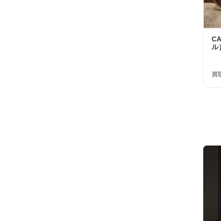
C
ル）
RI
Sw
年
買