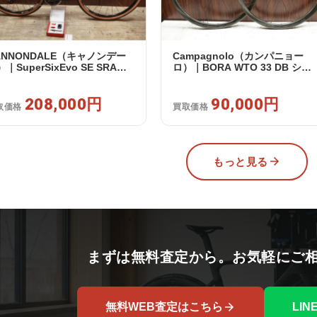
ANNONDALE（キャノンデー
Campagnolo（カンパニョー
｜SuperSixEvo SE SRAM
ロ）｜BORA WTO 33 DB シマ
VAL E-TAP AXS 2X12S DT
ノフリー 11/12s対応 ホイール
iss CR1600 SPLINE 51 2023
ット｜美品｜買取金額 90,000円
｜美品｜買取金額 208,000円
208,000円
90,000円
取価格
買取価格
もっと見る
まずは無料査定から。お気軽にご
無料WEB査定はこちら
LI