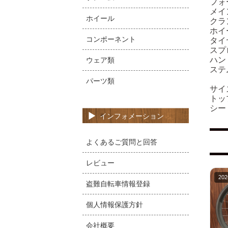
フォ
メイン
ホイール
クラン
ホイー
コンポーネント
タイヤ
スプロ
ハン
ウェア類
ステ
パーツ類
サイ
トッ
シー
インフォメーション
よくあるご質問と回答
レビュー
202
盗難自転車情報登録
個人情報保護方針
会社概要