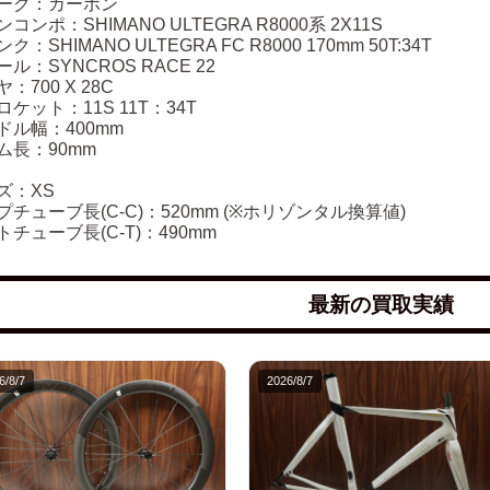
ーク：カーボン
コンポ：SHIMANO ULTEGRA R8000系 2X11S
ク：SHIMANO ULTEGRA FC R8000 170mm 50T:34T
ル：SYNCROS RACE 22
：700 X 28C
ケット：11S 11T：34T
ドル幅：400mm
ム長：90mm
ズ：XS
プチューブ長(C-C)：520mm (※ホリゾンタル換算値)
トチューブ長(C-T)：490mm
最新の買取実績
6/8/7
2026/8/7