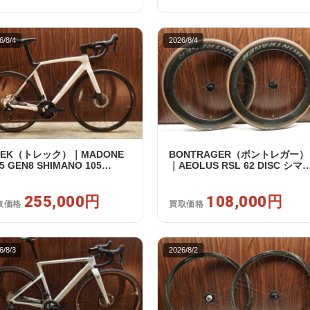
6/8/4
2026/8/4
REK（トレック）｜MADONE
BONTRAGER（ボントレガー）
5 GEN8 SHIMANO 105
｜AEOLUS RSL 62 DISC シマ
120 2X12S M/L 2026年｜アウ
フリー 11/12s対応 ホイールセ
レット品｜買取金額 255,000
ト｜中古｜買取金額 108,000円
255,000円
108,000円
取価格
買取価格
6/8/3
2026/8/2