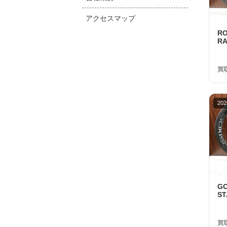
アクセスマップ
R
RA
S
美
買
202
G
S
1
品
買