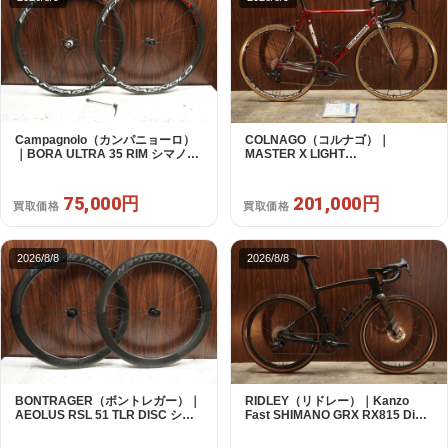
Campagnolo（カンパニョーロ）
COLNAGO（コルナゴ）｜
｜BORA ULTRA 35 RIM シマノフ
MASTER X LIGHT
リー 11/12s対応 ホイールセット｜
CAMPAGNOLO CHOLUS 2X11S
超美品｜買取金額 75,000円
SHAMAL ULTRA C15 530 2013頃
年｜美品｜買取金額 201,000円
75,000円
201,000円
買取価格
買取価格
2026/8/8
2026/8/8
BONTRAGER（ボントレガー）｜
RIDLEY（リドレー）｜Kanzo
AEOLUS RSL 51 TLR DISC シマ
Fast SHIMANO GRX RX815 Di2
ノフリー 11/12s対応 ホイールセッ
1X11S S 2025年｜美品｜買取金額
ト｜中古｜買取金額 99,000円
300,000円