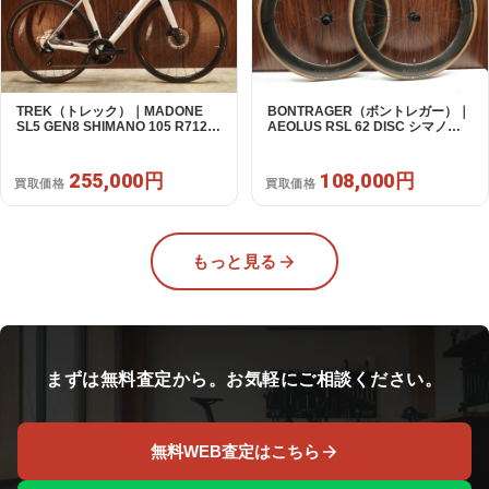
TREK（トレック）｜MADONE
BONTRAGER（ボントレガー）｜
SL5 GEN8 SHIMANO 105 R7120
AEOLUS RSL 62 DISC シマノフ
2X12S M/L 2026年｜アウトレット
リー 11/12s対応 ホイールセット｜
品｜買取金額 255,000円
中古｜買取金額 108,000円
255,000円
108,000円
買取価格
買取価格
もっと見る
まずは無料査定から。お気軽にご相談ください。
無料WEB査定はこちら