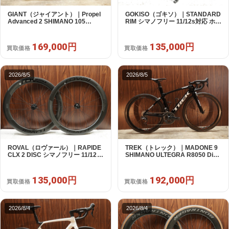
GIANT（ジャイアント）｜Propel
GOKISO（ゴキソ）｜STANDARD
Advanced 2 SHIMANO 105
RIM シマノフリー 11/12s対応 ホイ
R7120 2X12S S 2024年｜美品｜
ールセット｜美品｜買取金額
買取金額 169,000円
135,000円
169,000円
135,000円
買取価格
買取価格
2026/8/5
2026/8/5
ROVAL（ロヴァール）｜RAPIDE
TREK（トレック）｜MADONE 9
CLX 2 DISC シマノフリー 11/12s
SHIMANO ULTEGRA R8050 Di2
対応 ホイールセット｜中古｜買取
2X11S 50 2016年｜美品｜買取金
金額 135,000円
額 192,000円
135,000円
192,000円
買取価格
買取価格
2026/8/4
2026/8/4