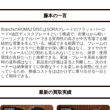
藤本の一言
BianchiのROMA2 DISCはSORAグレードのフラットバーロ
ード×油圧ディスクブレーキという構成で、街乗りから軽い
ツーリングまでカバーできる実用性の高さが中古市場でも継
続的な需要を生んでいる。確認できる範囲では、フレームの
チェレステカラーに色褪せや深い擦り傷はなく、タイヤのサ
イドウォールにひび割れも見られないことから、保管・使用
環境が良好だったと推察できる。変速・ブレーキ系統も操作
時の違和感はなく、新品並の評価は妥当と判断した。次のオ
ーナーは納車後すぐに快適なライドを楽しめる状態に仕上が
っているため、整備コストをほぼかけずに乗り出せる一台と
して期待できる。
最新の買取実績
2026/8/9
2026/8/9