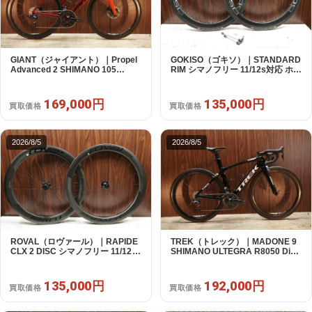
GIANT（ジャイアント）｜Propel
GOKISO（ゴキソ）｜STANDARD
Advanced 2 SHIMANO 105
RIM シマノフリー 11/12s対応 ホイ
R7120 2X12S S 2024年｜美品｜
ールセット｜美品｜買取金額
買取金額 169,000円
135,000円
169,000円
135,000円
買取価格
買取価格
2026/8/5
2026/8/5
ROVAL（ロヴァール）｜RAPIDE
TREK（トレック）｜MADONE 9
CLX 2 DISC シマノフリー 11/12s
SHIMANO ULTEGRA R8050 Di2
対応 ホイールセット｜中古｜買取
2X11S 50 2016年｜美品｜買取金
金額 135,000円
額 192,000円
135,000円
192,000円
買取価格
買取価格