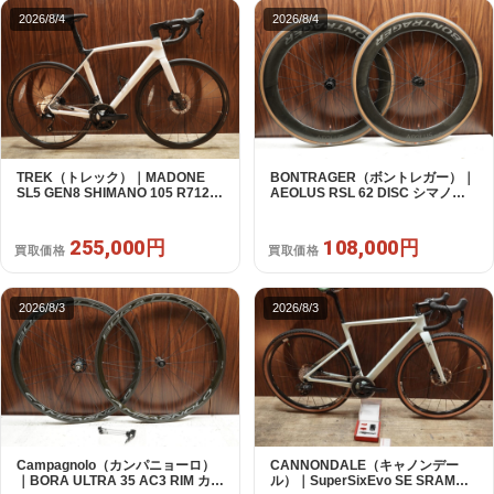
2026/8/4
2026/8/4
TREK（トレック）｜MADONE
BONTRAGER（ボントレガー）｜
SL5 GEN8 SHIMANO 105 R7120
AEOLUS RSL 62 DISC シマノフ
2X12S M/L 2026年｜アウトレット
リー 11/12s対応 ホイールセット｜
品｜買取金額 255,000円
中古｜買取金額 108,000円
255,000円
108,000円
買取価格
買取価格
2026/8/3
2026/8/3
Campagnolo（カンパニョーロ）
CANNONDALE（キャノンデー
｜BORA ULTRA 35 AC3 RIM カン
ル）｜SuperSixEvo SE SRAM