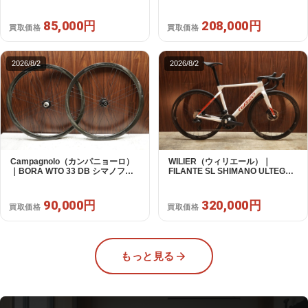
パフリー 9～12s対応 ホイールセ
RIVAL E-TAP AXS 2X12S DT
ット｜美品｜買取金額 85,000円
Swiss CR1600 SPLINE 51 2023
年｜美品｜買取金額 208,000円
85,000円
208,000円
買取価格
買取価格
2026/8/2
2026/8/2
Campagnolo（カンパニョーロ）
WILIER（ウィリエール）｜
｜BORA WTO 33 DB シマノフリ
FILANTE SL SHIMANO ULTEGRA
ー 11/12s対応 ホイールセット｜美
R8170 DI2 2X12S S 2025年｜超
品｜買取金額 90,000円
美品｜買取金額 320,000円
90,000円
320,000円
買取価格
買取価格
もっと見る