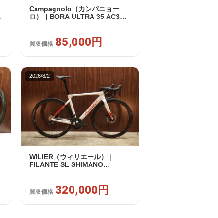
Campagnolo（カンパニョー
ノ
ロ）｜BORA ULTRA 35 AC3
ッ
RIM カンパフリー 9～12s対応
ホイールセット｜美品｜買取金
額 85,000円
85,000円
買取価格
2026/8/2
WILIER（ウィリエール）｜
FILANTE SL SHIMANO
セ
ULTEGRA R8170 DI2 2X12S S
2025年｜超美品｜買取金額
320,000円
320,000円
買取価格