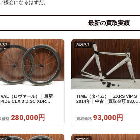
い機会になるはずだ。
最新の買取実績
6/8/7
2026/8/7
OVAL（ロヴァール）｜最新
TIME（タイム）｜ZXRS VIP S
PIDE CLX 3 DISC XDR
2014年｜中古｜買取金額 93,00
RAM12s対応 ホイールセット｜
円
品｜買取金額 280,000円
280,000円
93,000円
取価格
買取価格
6/8/6
2026/8/5