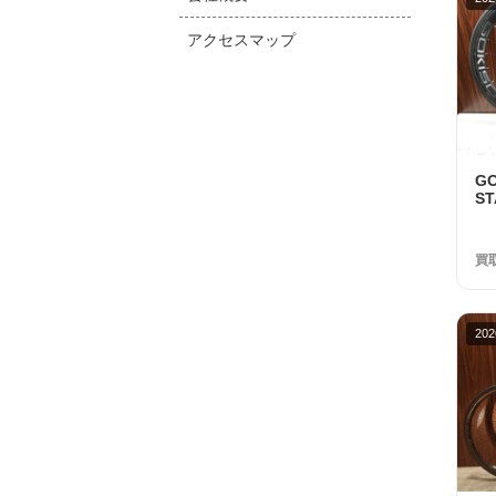
アクセスマップ
G
S
1
品
買
202