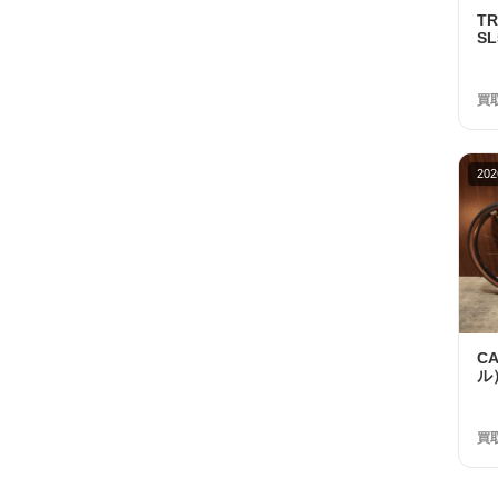
T
SL
R7
ト
円
買
202
C
ル）
RI
Sw
年
買