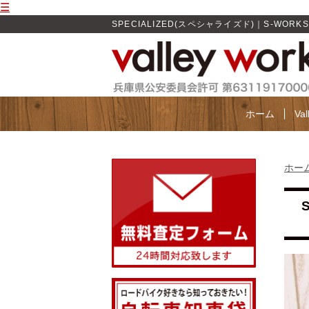
☰
SPECIALIZED(スペシャライズド)｜S-WORKS 
ホーム
Va
ホー