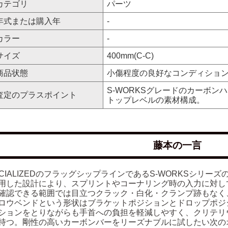
カテゴリ
パーツ
年式または購入年
-
カラー
-
サイズ
400mm(C-C)
商品状態
小傷程度の良好なコンディショ
S-WORKSグレードのカーボ
査定のプラスポイント
トップレベルの素材構成。
藤本の一言
ECIALIZEDのフラッグシップラインであるS-WORKSシリ
用した設計により、スプリントやコーナリング時の入力に対し
確認できる範囲では目立つクラック・白化・クランプ跡もなく
ロウベンドという形状はブラケットポジションとドロップポジ
ションをとりながらも手首への負担を軽減しやすく、クリテリ
持つ。剛性の高いカーボンバーをリーズナブルに試したい次の