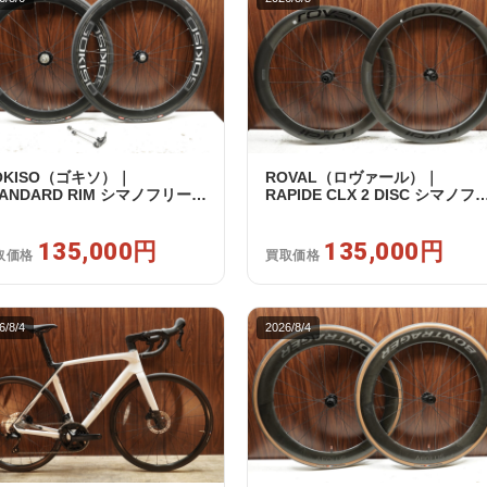
OKISO（ゴキソ）｜
ROVAL（ロヴァール）｜
TANDARD RIM シマノフリー
RAPIDE CLX 2 DISC シマノフ
1/12s対応 ホイールセット｜美
ー 11/12s対応 ホイールセット
｜買取金額 135,000円
中古｜買取金額 135,000円
135,000円
135,000円
取価格
買取価格
6/8/4
2026/8/4