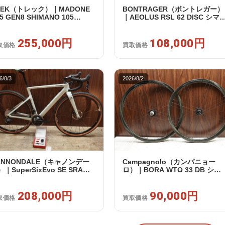
REK（トレック）｜MADONE
BONTRAGER（ボントレガー）
5 GEN8 SHIMANO 105
｜AEOLUS RSL 62 DISC シマ
120 2X12S M/L 2026年｜アウ
フリー 11/12s対応 ホイールセ
レット品｜買取金額 255,000
ト｜中古｜買取金額 108,000円
255,000円
108,000円
取価格
買取価格
6/8/3
2026/8/2
ANNONDALE（キャノンデー
Campagnolo（カンパニョー
｜SuperSixEvo SE SRAM
ロ）｜BORA WTO 33 DB シマ
VAL E-TAP AXS 2X12S DT
ノフリー 11/12s対応 ホイール
iss CR1600 SPLINE 51 2023
ット｜美品｜買取金額 90,000円
｜美品｜買取金額 208,000円
208,000円
90,000円
取価格
買取価格