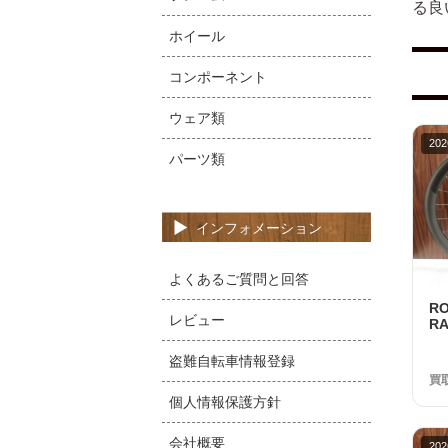
る良
ホイール
コンポーネント
ウェア類
202
パーツ類
インフォメーション
よくあるご質問と回答
R
レビュー
RA
S
美
盗難自転車情報登録
買
個人情報保護方針
会社概要
202