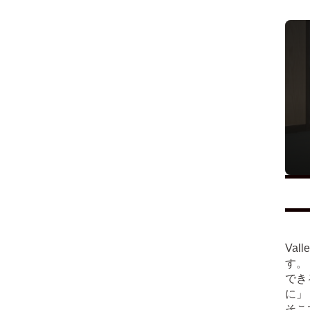
Va
す。
でき
に」
そこ