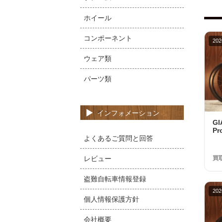
ホイール
コンポーネント
202
ウェア類
パーツ類
インフォメーション
G
Pr
よくあるご質問と回答
10
品
レビュー
買
盗難自転車情報登録
202
個人情報保護方針
会社概要