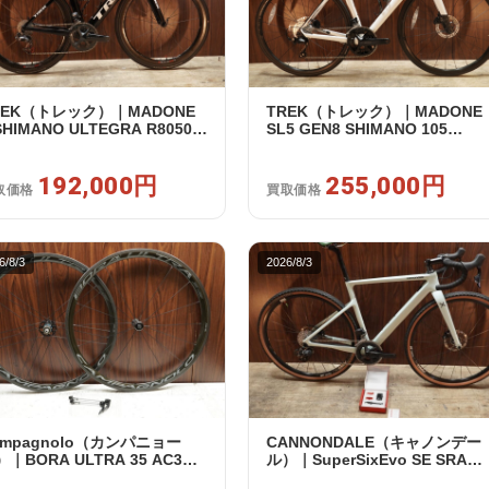
REK（トレック）｜MADONE
TREK（トレック）｜MADONE
SHIMANO ULTEGRA R8050
SL5 GEN8 SHIMANO 105
2 2X11S 50 2016年｜美品｜買
R7120 2X12S M/L 2026年｜ア
額 192,000円
トレット品｜買取金額 255,000
192,000円
円
255,000円
取価格
買取価格
6/8/3
2026/8/3
ampagnolo（カンパニョー
CANNONDALE（キャノンデー
｜BORA ULTRA 35 AC3
ル）｜SuperSixEvo SE SRAM
IM カンパフリー 9～12s対応
RIVAL E-TAP AXS 2X12S DT