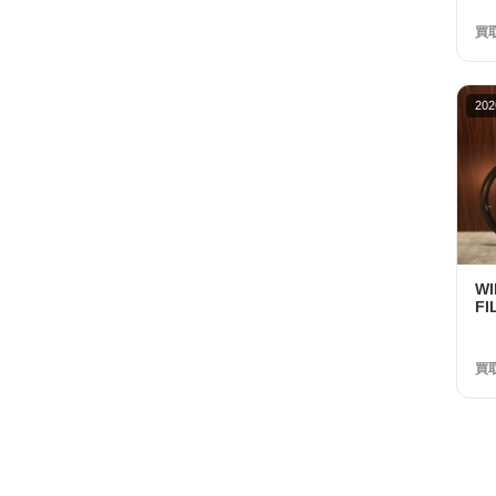
ホ
額 
買
202
W
FI
UL
2
32
買