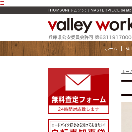
☰
THOMSON(トムソン)｜MASTERPIECE seat
ホーム
Va
ホー