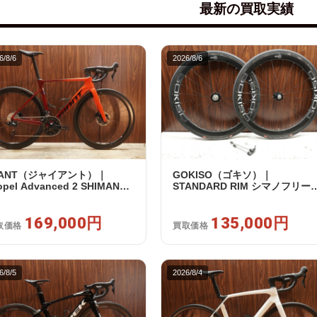
最新の買取実績
6/8/6
2026/8/6
IANT（ジャイアント）｜
GOKISO（ゴキソ）｜
opel Advanced 2 SHIMANO
STANDARD RIM シマノフリー
5 R7120 2X12S S 2024年｜美
11/12s対応 ホイールセット｜美
｜買取金額 169,000円
品｜買取金額 135,000円
169,000円
135,000円
取価格
買取価格
6/8/5
2026/8/4