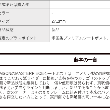
年式または購入年
-
カラー
-
サイズ
27.2mm
商品状態
新品
査定のプラスポイント
米国製プレミアムシートポスト
藤本の一言
OMSONのMASTERPIECEシートポストは、アメリカ製の
Bまでこだわり派ライダーに根強い支持を持つカテゴリのトッ
囲で新品状態を維持しており、傷や使用痕は見られず、買取価格1
踏まえた妥当なラインと判断しました。新品であることから取
く、次のオーナーはそのままフレームに組み付けて本来のパフ
さを両立したい方にとって、実用面でも満足度の高い一本にな