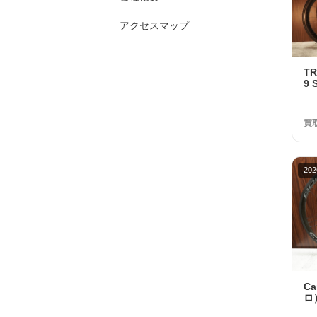
アクセスマップ
T
9 
Di
取金
買
202
C
ロ）
R