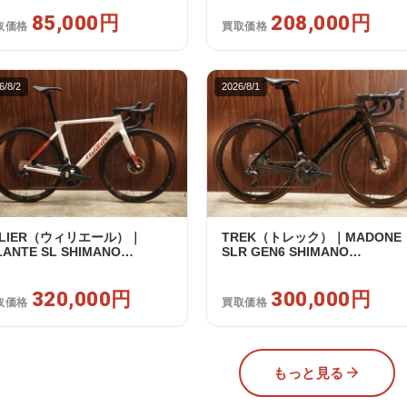
イールセット｜美品｜買取金
Swiss CR1600 SPLINE 51 202
85,000円
85,000円
年｜美品｜買取金額 208,000円
208,000円
取価格
買取価格
6/8/2
2026/8/1
ILIER（ウィリエール）｜
TREK（トレック）｜MADONE
LANTE SL SHIMANO
SLR GEN6 SHIMANO
TEGRA R8170 DI2 2X12S S
ULTEGRA R8070 Di2 2×11S 54
025年｜超美品｜買取金額
/ 2024年｜美品｜買取金額
0,000円
320,000円
300,000円
300,000円
取価格
買取価格
もっと見る