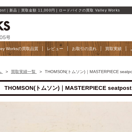
post｜新品｜買取金額 11,000円 | ロードバイクの買取 Valley Works
lley Worksの買取品質
レビュー
お取引の流れ
買取実績
ム
>
買取実績一覧
>
THOMSON(トムソン)｜MASTERPIECE seat
THOMSON(トムソン)｜MASTERPIECE seatpo