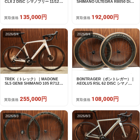
CLX 2 DISC シマノフリー 11/12s
SHIMANO ULTEGRA R8050 Di2
対応 ホイールセット｜中古｜買取
2X11S 50 2016年｜美品｜買取金
金額 135,000円
額 192,000円
135,000円
192,000円
買取価格
買取価格
2026/8/4
2026/8/4
TREK（トレック）｜MADONE
BONTRAGER（ボントレガー）｜
SL5 GEN8 SHIMANO 105 R7120
AEOLUS RSL 62 DISC シマノフ
2X12S M/L 2026年｜アウトレット
リー 11/12s対応 ホイールセット｜
品｜買取金額 255,000円
中古｜買取金額 108,000円
255,000円
108,000円
買取価格
買取価格
2026/8/3
2026/8/3