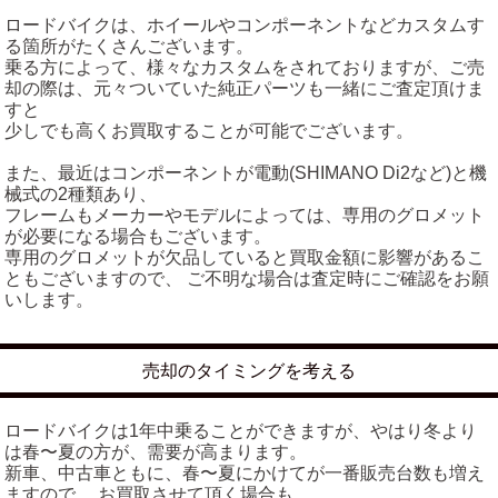
ロードバイクは、ホイールやコンポーネントなどカスタムす
る箇所がたくさんございます。
乗る方によって、様々なカスタムをされておりますが、ご売
却の際は、元々ついていた純正パーツも一緒にご査定頂けま
すと
少しでも高くお買取することが可能でございます。
また、最近はコンポーネントが電動(SHIMANO Di2など)と機
械式の2種類あり、
フレームもメーカーやモデルによっては、専用のグロメット
が必要になる場合もございます。
専用のグロメットが欠品していると買取金額に影響があるこ
ともございますので、 ご不明な場合は査定時にご確認をお願
いします。
売却のタイミングを考える
ロードバイクは1年中乗ることができますが、やはり冬より
は春〜夏の方が、需要が高まります。
新車、中古車ともに、春〜夏にかけてが一番販売台数も増え
ますので、 お買取させて頂く場合も、