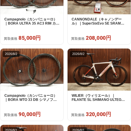
Campagnolo（カンパニョーロ）
CANNONDALE（キャノンデー
｜BORA ULTRA 35 AC3 RIM カン
ル）｜SuperSixEvo SE SRAM
パフリー 9～12s対応 ホイールセ
RIVAL E-TAP AXS 2X12S DT
ット｜美品｜買取金額 85,000円
Swiss CR1600 SPLINE 51 2023
年｜美品｜買取金額 208,000円
85,000円
208,000円
買取価格
買取価格
2026/8/2
2026/8/2
Campagnolo（カンパニョーロ）
WILIER（ウィリエール）｜
｜BORA WTO 33 DB シマノフリ
FILANTE SL SHIMANO ULTEGRA
ー 11/12s対応 ホイールセット｜美
R8170 DI2 2X12S S 2025年｜超
品｜買取金額 90,000円
美品｜買取金額 320,000円
90,000円
320,000円
買取価格
買取価格
2026/8/1
2026/8/1