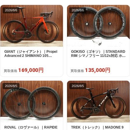
2026/8/6
2026/8/6
GIANT（ジャイアント）｜Propel
GOKISO（ゴキソ）｜STANDARD
Advanced 2 SHIMANO 105
RIM シマノフリー 11/12s対応 ホイ
R7120 2X12S S 2024年｜美品｜
ールセット｜美品｜買取金額
買取金額 169,000円
135,000円
169,000円
135,000円
買取価格
買取価格
2026/8/5
2026/8/5
ROVAL（ロヴァール）｜RAPIDE
TREK（トレック）｜MADONE 9