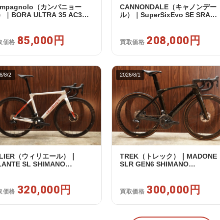
ampagnolo（カンパニョー
CANNONDALE（キャノンデー
｜BORA ULTRA 35 AC3
ル）｜SuperSixEvo SE SRAM
IM カンパフリー 9～12s対応
RIVAL E-TAP AXS 2X12S DT
イールセット｜美品｜買取金
Swiss CR1600 SPLINE 51 202
85,000円
85,000円
年｜美品｜買取金額 208,000円
208,000円
取価格
買取価格
6/8/2
2026/8/1
ILIER（ウィリエール）｜
TREK（トレック）｜MADONE
LANTE SL SHIMANO
SLR GEN6 SHIMANO
TEGRA R8170 DI2 2X12S S
ULTEGRA R8070 Di2 2×11S 54
025年｜超美品｜買取金額
/ 2024年｜美品｜買取金額
0,000円
320,000円
300,000円
300,000円
取価格
買取価格