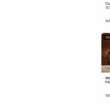
C
ロ）
R
ホ
額 
買
202
W
FI
UL
2
32
買