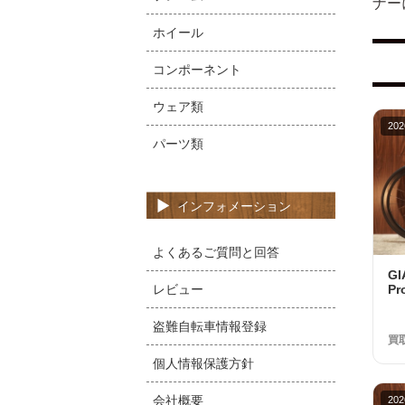
ナー
ホイール
コンポーネント
ウェア類
202
パーツ類
インフォメーション
よくあるご質問と回答
G
レビュー
Pr
10
品
盗難自転車情報登録
買
個人情報保護方針
会社概要
202