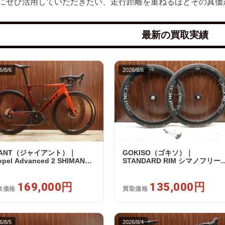
にぜひ活用していただきたい、走行距離を重ねるほどその真価
最新の買取実績
6/8/6
2026/8/6
IANT（ジャイアント）｜
GOKISO（ゴキソ）｜
opel Advanced 2 SHIMANO
STANDARD RIM シマノフリー
5 R7120 2X12S S 2024年｜美
11/12s対応 ホイールセット｜美
｜買取金額 169,000円
品｜買取金額 135,000円
169,000円
135,000円
取価格
買取価格
6/8/5
2026/8/4