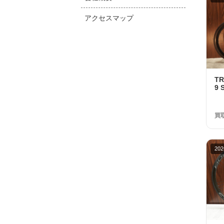
アクセスマップ
T
9 
Di
取金
買
202