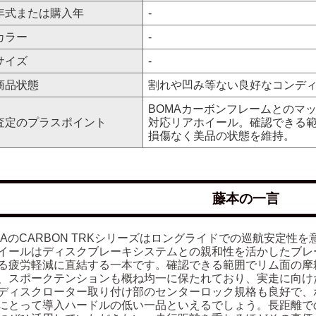
年式または購入年
-
カラー
-
サイズ
-
商品状態
割れや凹み等ない良好なコンデ
BOMAカーボンフレームとのマ
査定のプラスポイント
対応リアホイール。確認できる
損傷なく美品の状態を維持。
藤本の一言
MAのCARBON TRKシリーズはロングライドでの巡航安定性
イールはディスクブレーキシステムとの親和性を活かしたブレ
る疲労軽減に直結する一本です。確認できる範囲でリム面の摩
、スポークテンションも概ね均一に保たれており、実走に向け
ディスクローター取り付け部のセンターロック規格も良好で、
にとって導入ハードルの低い一品といえるでしょう。長距離で