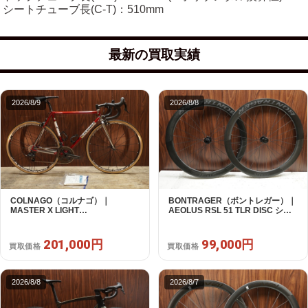
シートチューブ長(C-T)：510mm
最新の買取実績
2026/8/9
2026/8/8
COLNAGO（コルナゴ）｜
BONTRAGER（ボントレガー）｜
MASTER X LIGHT
AEOLUS RSL 51 TLR DISC シマ
CAMPAGNOLO CHOLUS 2X11S
ノフリー 11/12s対応 ホイールセッ
SHAMAL ULTRA C15 530 2013頃
ト｜中古｜買取金額 99,000円
年｜美品｜買取金額 201,000円
201,000円
99,000円
買取価格
買取価格
2026/8/8
2026/8/7