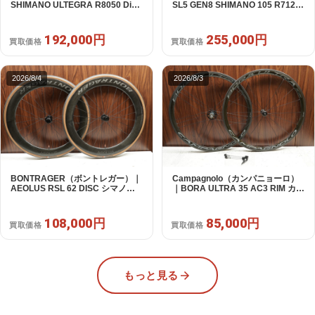
SHIMANO ULTEGRA R8050 Di2
SL5 GEN8 SHIMANO 105 R7120
2X11S 50 2016年｜美品｜買取金
2X12S M/L 2026年｜アウトレット
額 192,000円
品｜買取金額 255,000円
192,000円
255,000円
買取価格
買取価格
2026/8/4
2026/8/3
BONTRAGER（ボントレガー）｜
Campagnolo（カンパニョーロ）
AEOLUS RSL 62 DISC シマノフ
｜BORA ULTRA 35 AC3 RIM カン
リー 11/12s対応 ホイールセット｜
パフリー 9～12s対応 ホイールセ
中古｜買取金額 108,000円
ット｜美品｜買取金額 85,000円
108,000円
85,000円
買取価格
買取価格
もっと見る