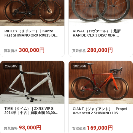
ROVAL（ロヴァール）｜最新
RIDLEY（リドレー）｜Kanzo
RAPIDE CLX 3 DISC XDR
Fast SHIMANO GRX RX815 Di2
SRAM12s対応 ホイールセット｜
1X11S S 2025年｜美品｜買取金額
美品｜買取金額 280,000円
300,000円
280,000円
300,000円
買取価格
買取価格
2026/8/7
2026/8/6
TIME（タイム）｜ZXRS VIP S
GIANT（ジャイアント）｜Propel
2014年｜中古｜買取金額 93,000
Advanced 2 SHIMANO 105
円
R7120 2X12S S 2024年｜美品｜
買取金額 169,000円
93,000円
169,000円
買取価格
買取価格