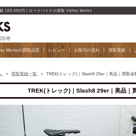
185,000円 | ロードバイクの買取 Valley Works
lley Worksの買取品質
レビュー
お取引の流れ
買取実績
ム
>
買取実績一覧
>
TREK(トレック)｜Slash8 29er｜美品｜買取金額
TREK(トレック)｜Slash8 29er｜美品｜買