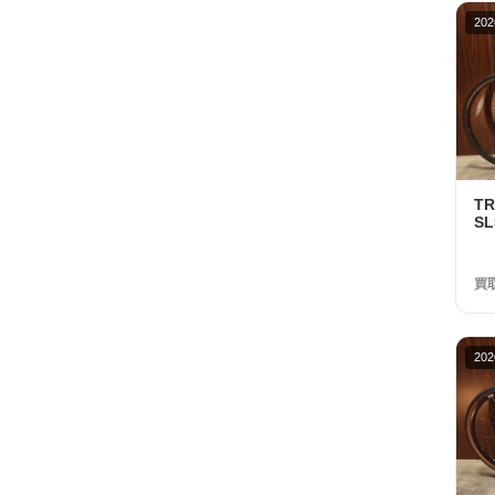
202
T
SL
R7
ト
円
買
202