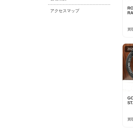
R
アクセスマップ
RA
S
美
買
202
G
S
1
品
買