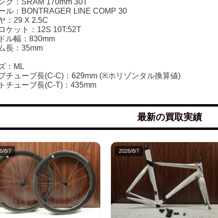
ク：SRAM 170mm 30T
ル：BONTRAGER LINE COMP 30
：29 X 2.5C
ケット：12S 10T:52T
ドル幅：830mm
ム長：35mm
ズ：ML
プチューブ長(C-C)：629mm (※ホリゾンタル換算値)
トチューブ長(C-T)：435mm
最新の買取実績
6/8/7
2026/8/7