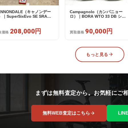
ANNONDALE（キャノンデー
Campagnolo（カンパニョー
｜SuperSixEvo SE SRAM
ロ）｜BORA WTO 33 DB シマ
VAL E-TAP AXS 2X12S DT
ノフリー 11/12s対応 ホイール
iss CR1600 SPLINE 51 2023
ット｜美品｜買取金額 90,000円
｜美品｜買取金額 208,000円
208,000円
90,000円
取価格
買取価格
もっと見る
まずは無料査定から。お気軽にご
無料WEB査定はこちら
LI