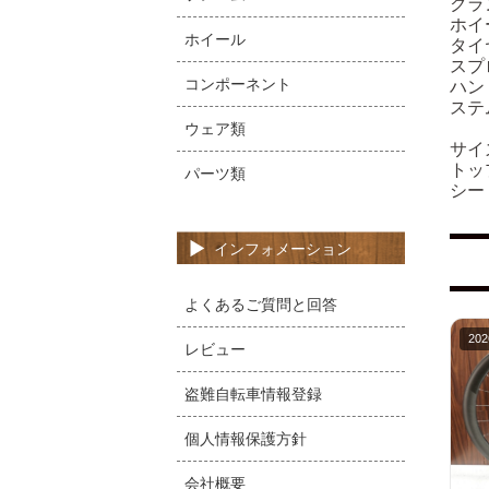
クラン
ホイー
ホイール
タイヤ
スプロ
コンポーネント
ハン
ステ
ウェア類
サイ
トッ
パーツ類
シー
インフォメーション
よくあるご質問と回答
202
レビュー
盗難自転車情報登録
個人情報保護方針
会社概要