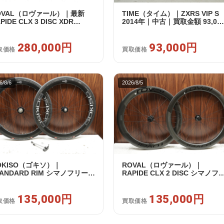
OVAL（ロヴァール）｜最新
TIME（タイム）｜ZXRS VIP S
PIDE CLX 3 DISC XDR
2014年｜中古｜買取金額 93,00
RAM12s対応 ホイールセット｜
円
品｜買取金額 280,000円
280,000円
93,000円
取価格
買取価格
6/8/6
2026/8/5
OKISO（ゴキソ）｜
ROVAL（ロヴァール）｜
TANDARD RIM シマノフリー
RAPIDE CLX 2 DISC シマノフ
1/12s対応 ホイールセット｜美
ー 11/12s対応 ホイールセット
｜買取金額 135,000円
中古｜買取金額 135,000円
135,000円
135,000円
取価格
買取価格