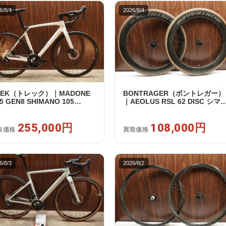
6/8/4
2026/8/4
REK（トレック）｜MADONE
BONTRAGER（ボントレガー）
5 GEN8 SHIMANO 105
｜AEOLUS RSL 62 DISC シマ
120 2X12S M/L 2026年｜アウ
フリー 11/12s対応 ホイールセ
レット品｜買取金額 255,000
ト｜中古｜買取金額 108,000円
255,000円
108,000円
取価格
買取価格
6/8/3
2026/8/2