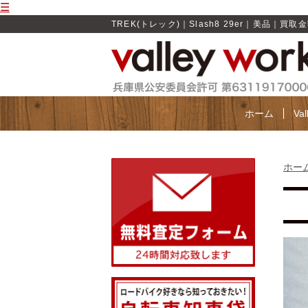
☰
TREK(トレック)｜Slash8 29er｜美品｜買取金額 
ホーム
Va
ホー