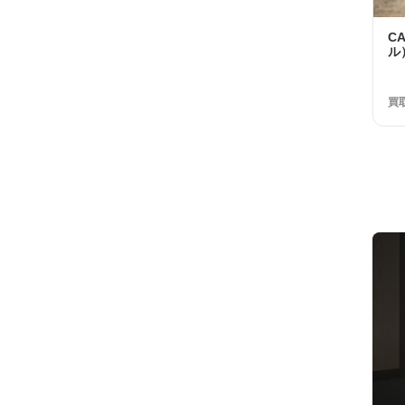
C
ル）
RI
Sw
年
買