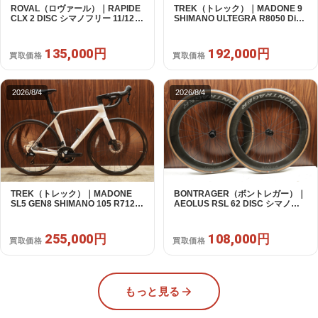
ROVAL（ロヴァール）｜RAPIDE
TREK（トレック）｜MADONE 9
CLX 2 DISC シマノフリー 11/12s
SHIMANO ULTEGRA R8050 Di2
対応 ホイールセット｜中古｜買取
2X11S 50 2016年｜美品｜買取金
金額 135,000円
額 192,000円
135,000円
192,000円
買取価格
買取価格
2026/8/4
2026/8/4
TREK（トレック）｜MADONE
BONTRAGER（ボントレガー）｜
SL5 GEN8 SHIMANO 105 R7120
AEOLUS RSL 62 DISC シマノフ
2X12S M/L 2026年｜アウトレット
リー 11/12s対応 ホイールセット｜
品｜買取金額 255,000円
中古｜買取金額 108,000円
255,000円
108,000円
買取価格
買取価格
もっと見る