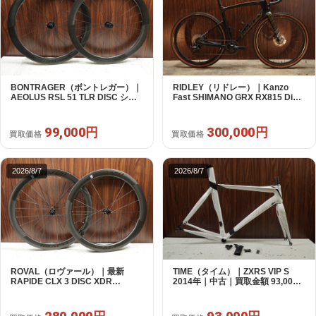
BONTRAGER（ボントレガー）｜
RIDLEY（リドレー）｜Kanzo
AEOLUS RSL 51 TLR DISC シマ
Fast SHIMANO GRX RX815 Di2
ノフリー 11/12s対応 ホイールセッ
1X11S S 2025年｜美品｜買取金額
ト｜中古｜買取金額 99,000円
300,000円
99,000円
300,000円
買取価格
買取価格
2026/8/7
2026/8/7
ROVAL（ロヴァール）｜最新
TIME（タイム）｜ZXRS VIP S
RAPIDE CLX 3 DISC XDR
2014年｜中古｜買取金額 93,000
SRAM12s対応 ホイールセット｜
円
美品｜買取金額 280,000円