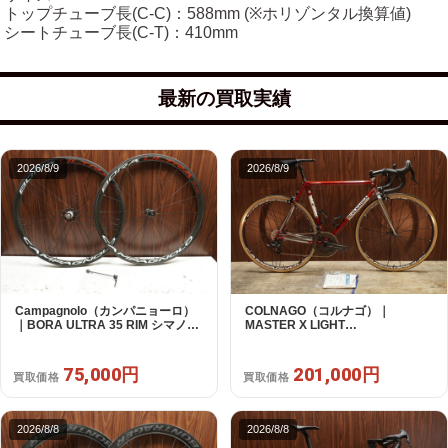
トップチューブ長(C-C)：588mm (※ホリゾンタル換算値)
シートチューブ長(C-T)：410mm
最新の買取実績
2026/8/9
2026/8/9
Campagnolo（カンパニョーロ）
COLNAGO（コルナゴ）｜
｜BORA ULTRA 35 RIM シマノフ
MASTER X LIGHT
リー 11/12s対応 ホイールセット｜
CAMPAGNOLO CHOLUS 2X11S
超美品｜買取金額 75,000円
SHAMAL ULTRA C15 530 2013頃
年｜美品｜買取金額 201,000円
75,000円
201,000円
買取価格
買取価格
2026/8/8
2026/8/8