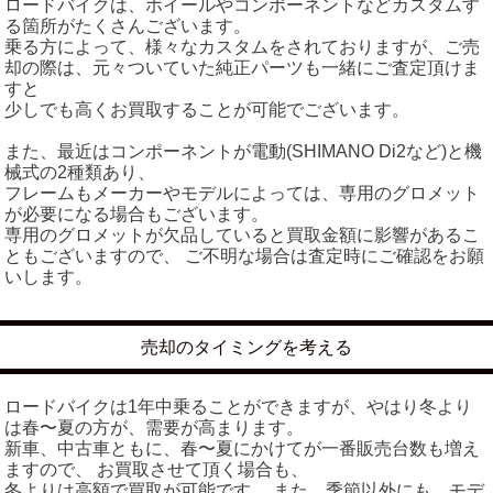
ロードバイクは、ホイールやコンポーネントなどカスタムす
る箇所がたくさんございます。
乗る方によって、様々なカスタムをされておりますが、ご売
却の際は、元々ついていた純正パーツも一緒にご査定頂けま
すと
少しでも高くお買取することが可能でございます。
また、最近はコンポーネントが電動(SHIMANO Di2など)と機
械式の2種類あり、
フレームもメーカーやモデルによっては、専用のグロメット
が必要になる場合もございます。
専用のグロメットが欠品していると買取金額に影響があるこ
ともございますので、 ご不明な場合は査定時にご確認をお願
いします。
売却のタイミングを考える
ロードバイクは1年中乗ることができますが、やはり冬より
は春〜夏の方が、需要が高まります。
新車、中古車ともに、春〜夏にかけてが一番販売台数も増え
ますので、 お買取させて頂く場合も、
冬よりは高額で買取が可能です。 また、季節以外にも、モデ