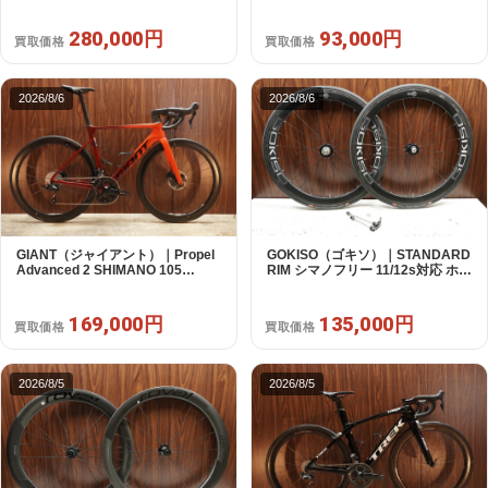
SRAM12s対応 ホイールセット｜
円
美品｜買取金額 280,000円
280,000円
93,000円
買取価格
買取価格
2026/8/6
2026/8/6
GIANT（ジャイアント）｜Propel
GOKISO（ゴキソ）｜STANDARD
Advanced 2 SHIMANO 105
RIM シマノフリー 11/12s対応 ホイ
R7120 2X12S S 2024年｜美品｜
ールセット｜美品｜買取金額
買取金額 169,000円
135,000円
169,000円
135,000円
買取価格
買取価格
2026/8/5
2026/8/5