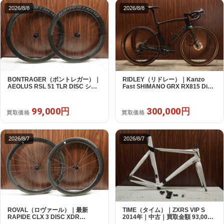
2026/8/8
2026/8/8
BONTRAGER（ボントレガー）｜
RIDLEY（リドレー）｜Kanzo
AEOLUS RSL 51 TLR DISC シマ
Fast SHIMANO GRX RX815 Di2
ノフリー 11/12s対応 ホイールセッ
1X11S S 2025年｜美品｜買取金額
ト｜中古｜買取金額 99,000円
300,000円
99,000円
300,000円
買取価格
買取価格
2026/8/7
2026/8/7
ROVAL（ロヴァール）｜最新
TIME（タイム）｜ZXRS VIP S
RAPIDE CLX 3 DISC XDR
2014年｜中古｜買取金額 93,000