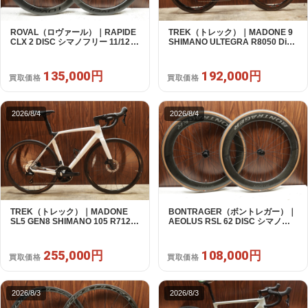
ROVAL（ロヴァール）｜RAPIDE
TREK（トレック）｜MADONE 9
CLX 2 DISC シマノフリー 11/12s
SHIMANO ULTEGRA R8050 Di2
対応 ホイールセット｜中古｜買取
2X11S 50 2016年｜美品｜買取金
金額 135,000円
額 192,000円
135,000円
192,000円
買取価格
買取価格
2026/8/4
2026/8/4
TREK（トレック）｜MADONE
BONTRAGER（ボントレガー）｜
SL5 GEN8 SHIMANO 105 R7120
AEOLUS RSL 62 DISC シマノフ
2X12S M/L 2026年｜アウトレット
リー 11/12s対応 ホイールセット｜
品｜買取金額 255,000円
中古｜買取金額 108,000円
255,000円
108,000円
買取価格
買取価格
2026/8/3
2026/8/3