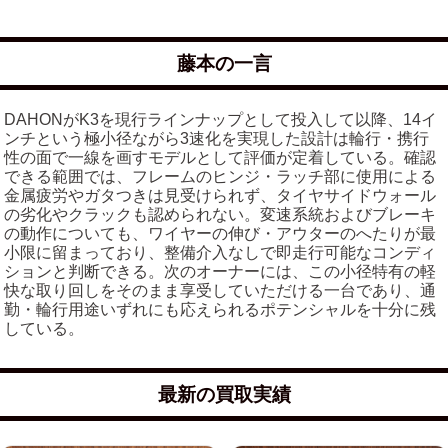
藤本の一言
DAHONがK3を現行ラインナップとして投入して以降、14イ
ンチという極小径ながら3速化を実現した設計は輪行・携行
性の面で一線を画すモデルとして評価が定着している。確認
できる範囲では、フレームのヒンジ・ラッチ部に使用による
金属疲労やガタつきは見受けられず、タイヤサイドウォール
の劣化やクラックも認められない。変速系統およびブレーキ
の動作についても、ワイヤーの伸び・アウターのへたりが最
小限に留まっており、整備介入なしで即走行可能なコンディ
ションと判断できる。次のオーナーには、この小径特有の軽
快な取り回しをそのまま享受していただける一台であり、通
勤・輪行用途いずれにも応えられるポテンシャルを十分に残
している。
最新の買取実績