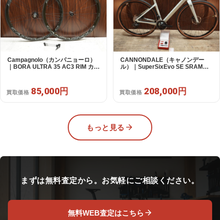
Campagnolo（カンパニョーロ）
CANNONDALE（キャノンデー
｜BORA ULTRA 35 AC3 RIM カン
ル）｜SuperSixEvo SE SRAM
パフリー 9～12s対応 ホイールセ
RIVAL E-TAP AXS 2X12S DT
ット｜美品｜買取金額 85,000円
Swiss CR1600 SPLINE 51 2023
年｜美品｜買取金額 208,000円
85,000円
208,000円
買取価格
買取価格
もっと見る
まずは無料査定から。お気軽にご相談ください。
無料WEB査定はこちら