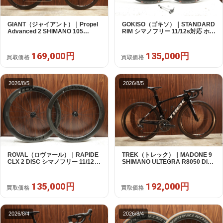
GIANT（ジャイアント）｜Propel
GOKISO（ゴキソ）｜STANDARD
Advanced 2 SHIMANO 105
RIM シマノフリー 11/12s対応 ホイ
R7120 2X12S S 2024年｜美品｜
ールセット｜美品｜買取金額
買取金額 169,000円
135,000円
169,000円
135,000円
買取価格
買取価格
2026/8/5
2026/8/5
ROVAL（ロヴァール）｜RAPIDE
TREK（トレック）｜MADONE 9
CLX 2 DISC シマノフリー 11/12s
SHIMANO ULTEGRA R8050 Di2
対応 ホイールセット｜中古｜買取
2X11S 50 2016年｜美品｜買取金
金額 135,000円
額 192,000円
135,000円
192,000円
買取価格
買取価格
2026/8/4
2026/8/4