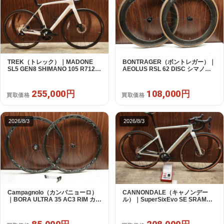
TREK（トレック）｜MADONE
BONTRAGER（ボントレガー）｜
SL5 GEN8 SHIMANO 105 R7120
AEOLUS RSL 62 DISC シマノフ
2X12S M/L 2026年｜アウトレット
リー 11/12s対応 ホイールセット｜
品｜買取金額 255,000円
中古｜買取金額 108,000円
255,000円
108,000円
買取価格
買取価格
2026/8/3
2026/8/3
Campagnolo（カンパニョーロ）
CANNONDALE（キャノンデー
｜BORA ULTRA 35 AC3 RIM カン
ル）｜SuperSixEvo SE SRAM
パフリー 9～12s対応 ホイールセ
RIVAL E-TAP AXS 2X12S DT
ット｜美品｜買取金額 85,000円
Swiss CR1600 SPLINE 51 2023
年｜美品｜買取金額 208,000円