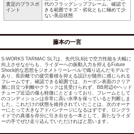
査定のプラスポ
代のフラッグシップフレーム、確認で
イント
きる範囲でキズ・劣化ともに極めて少
ない美品状態
藤本の一言
S-WORKS TARMAC SL7は、先代SL6比で空力性能を大幅に
向上させながらも、ライダーへの振動入力を抑えるFuture
Shock的な思想をジオメトリーレベルで織り込んだモデルで
あり、長距離での疲労蓄積を抑える設計が随所に感じられる
フレームです。確認できる範囲では、カーボン表面のクリア
層に目立つ剥離やクラックは見受けられず、BB周辺やヘッド
チューブ近辺の傷も軽微にとどまっており、フレームとして
のコンディションは非常に高い水準を保っていると判断しま
した。これだけの状態を維持されていたことは、次のオーナ
ーにとって大きなアドバンテージになるはずです。ロングラ
イドでの真価を存分に引き出せる一本として、新たなライダ
ーの手でぜひ走り込んでいただければと思います。