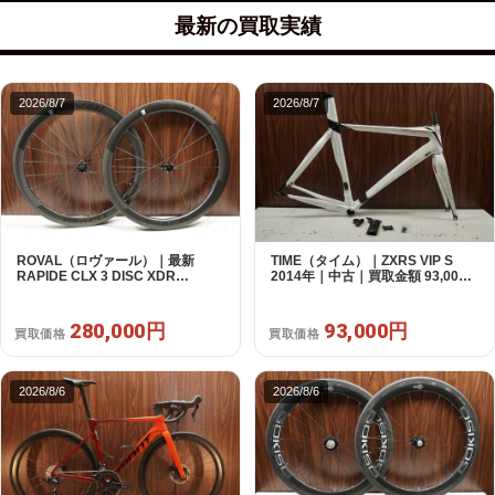
最新の買取実績
2026/8/7
2026/8/7
ROVAL（ロヴァール）｜最新
TIME（タイム）｜ZXRS VIP S
RAPIDE CLX 3 DISC XDR
2014年｜中古｜買取金額 93,000
SRAM12s対応 ホイールセット｜
円
美品｜買取金額 280,000円
280,000円
93,000円
買取価格
買取価格
2026/8/6
2026/8/6