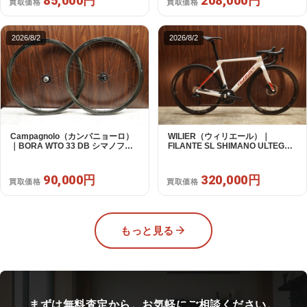
85,000円
208,000円
買取価格
買取価格
2026/8/2
2026/8/2
Campagnolo（カンパニョーロ）
WILIER（ウィリエール）｜
｜BORA WTO 33 DB シマノフリ
FILANTE SL SHIMANO ULTEGRA
ー 11/12s対応 ホイールセット｜美
R8170 DI2 2X12S S 2025年｜超
品｜買取金額 90,000円
美品｜買取金額 320,000円
90,000円
320,000円
買取価格
買取価格
もっと見る
まずは無料査定から。お気軽にご相談ください。