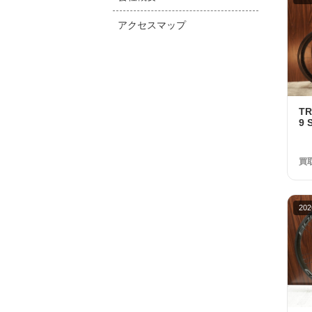
アクセスマップ
T
9 
Di
取金
買
202