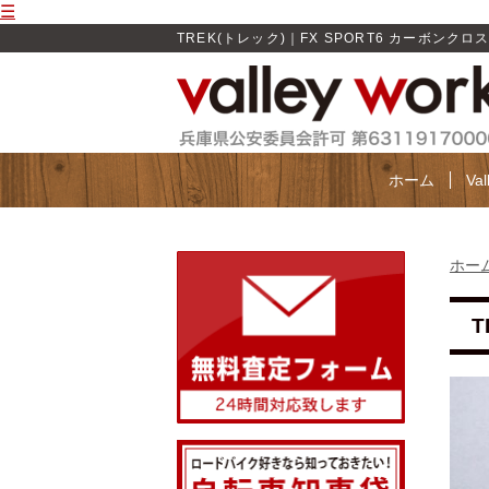
☰
TREK(トレック)｜FX SPORT6 カーボンクロス
ホーム
Va
ホー
T