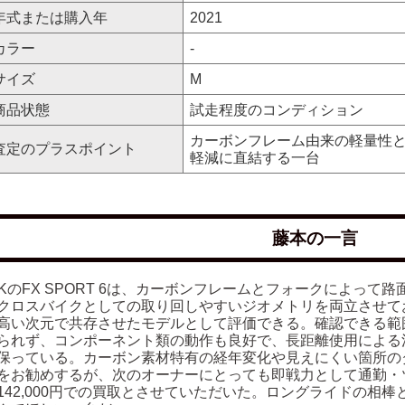
年式または購入年
2021
カラー
-
サイズ
M
商品状態
試走程度のコンディション
カーボンフレーム由来の軽量性
査定のプラスポイント
軽減に直結する一台
藤本の一言
EKのFX SPORT 6は、カーボンフレームとフォークによっ
クロスバイクとしての取り回しやすいジオメトリを両立させて
高い次元で共存させたモデルとして評価できる。確認できる範
られず、コンポーネント類の動作も良好で、長距離使用による
保っている。カーボン素材特有の経年変化や見えにくい箇所の
をお勧めするが、次のオーナーにとっても即戦力として通勤・
142,000円での買取とさせていただいた。ロングライドの相