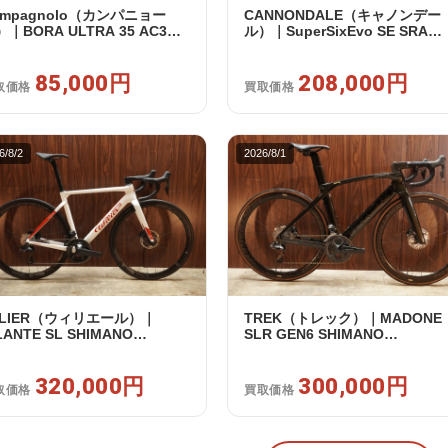
ampagnolo（カンパニョー
CANNONDALE（キャノンデー
｜BORA ULTRA 35 AC3
ル）｜SuperSixEvo SE SRAM
IM カンパフリー 9～12s対応
RIVAL E-TAP AXS 2X12S DT
イールセット｜美品｜買取金
Swiss CR1600 SPLINE 51 202
85,000円
85,000円
年｜美品｜買取金額 208,000円
208,000円
取価格
買取価格
6/8/2
2026/8/1
ILIER（ウィリエール）｜
TREK（トレック）｜MADONE
LANTE SL SHIMANO
SLR GEN6 SHIMANO
TEGRA R8170 DI2 2X12S S
ULTEGRA R8070 Di2 2×11S 54
025年｜超美品｜買取金額
/ 2024年｜美品｜買取金額
0,000円
320,000円
300,000円
300,000円
取価格
買取価格