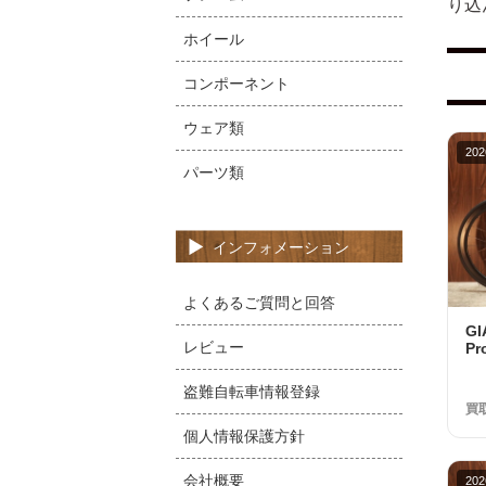
り込
ホイール
コンポーネント
ウェア類
202
パーツ類
インフォメーション
よくあるご質問と回答
G
レビュー
Pr
10
品
盗難自転車情報登録
買
個人情報保護方針
会社概要
202