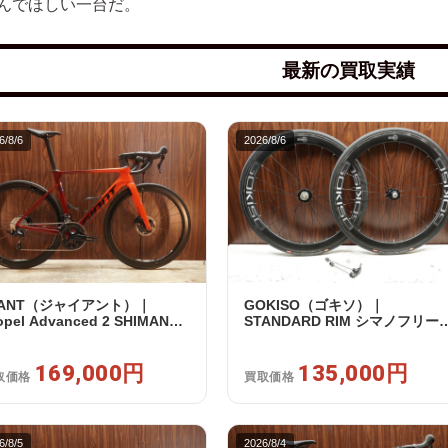
んでほしい一台だ。
最新の買取実績
6/8/6
2026/8/6
IANT（ジャイアント）｜
GOKISO（ゴキソ）｜
opel Advanced 2 SHIMANO
STANDARD RIM シマノフリー
5 R7120 2X12S S 2024年｜美
11/12s対応 ホイールセット｜美
｜買取金額 169,000円
品｜買取金額 135,000円
169,000円
135,000円
取価格
買取価格
6/8/5
2026/8/4