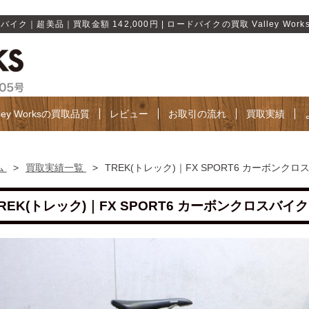
バイク｜超美品｜買取金額 142,000円 | ロードバイクの買取 Valley Work
lley Worksの買取品質
レビュー
お取引の流れ
買取実績
ム
>
買取実績一覧
>
TREK(トレック)｜FX SPORT6 カーボンクロ
REK(トレック)｜FX SPORT6 カーボンクロスバイク