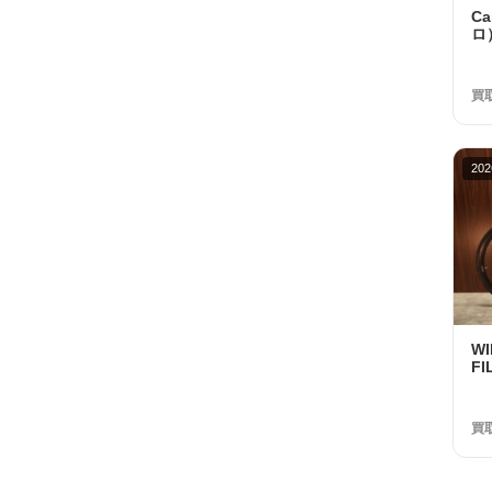
C
ロ）
R
ホ
額 
買
202
W
FI
UL
2
32
買