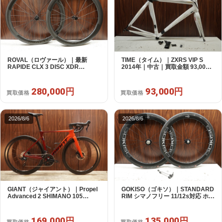
ROVAL（ロヴァール）｜最新
TIME（タイム）｜ZXRS VIP S
RAPIDE CLX 3 DISC XDR
2014年｜中古｜買取金額 93,000
SRAM12s対応 ホイールセット｜
円
美品｜買取金額 280,000円
280,000円
93,000円
買取価格
買取価格
2026/8/6
2026/8/6
GIANT（ジャイアント）｜Propel
GOKISO（ゴキソ）｜STANDARD
Advanced 2 SHIMANO 105
RIM シマノフリー 11/12s対応 ホイ
R7120 2X12S S 2024年｜美品｜
ールセット｜美品｜買取金額
買取金額 169,000円
135,000円
169,000円
135,000円