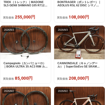
TREK（トレック）｜MADONE
BONTRAGER（ボントレガー）｜
SL5 GEN8 SHIMANO 105 R7120
AEOLUS RSL 62 DISC シマノフ
2X12S M/L 2026年｜アウトレット
リー 11/12s対応 ホイールセット｜
品｜買取金額 255,000円
中古｜買取金額 108,000円
255,000円
108,000円
買取価格
買取価格
2026/8/3
2026/8/3
Campagnolo（カンパニョーロ）
CANNONDALE（キャノンデー
｜BORA ULTRA 35 AC3 RIM カン
ル）｜SuperSixEvo SE SRAM
パフリー 9～12s対応 ホイールセ
RIVAL E-TAP AXS 2X12S DT
ット｜美品｜買取金額 85,000円
Swiss CR1600 SPLINE 51 2023
年｜美品｜買取金額 208,000円
85,000円
208,000円
買取価格
買取価格
2026/8/2
2026/8/2