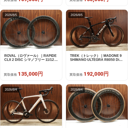
買取価格
買取価格
2026/8/5
2026/8/5
ROVAL（ロヴァール）｜RAPIDE
TREK（トレック）｜MADONE 9
CLX 2 DISC シマノフリー 11/12s
SHIMANO ULTEGRA R8050 Di2
対応 ホイールセット｜中古｜買取
2X11S 50 2016年｜美品｜買取金
金額 135,000円
額 192,000円
135,000円
192,000円
買取価格
買取価格
2026/8/4
2026/8/4