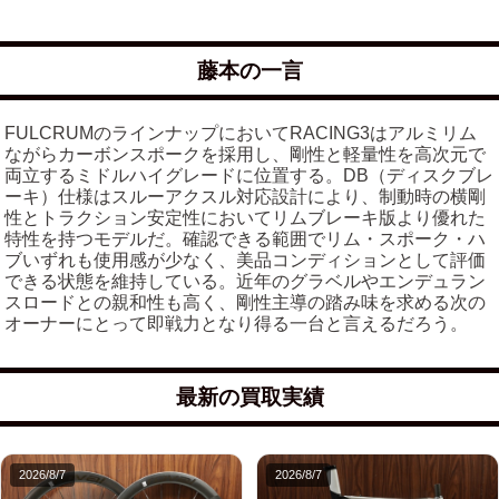
藤本の一言
FULCRUMのラインナップにおいてRACING3はアルミリム
ながらカーボンスポークを採用し、剛性と軽量性を高次元で
両立するミドルハイグレードに位置する。DB（ディスクブレ
ーキ）仕様はスルーアクスル対応設計により、制動時の横剛
性とトラクション安定性においてリムブレーキ版より優れた
特性を持つモデルだ。確認できる範囲でリム・スポーク・ハ
ブいずれも使用感が少なく、美品コンディションとして評価
できる状態を維持している。近年のグラベルやエンデュラン
スロードとの親和性も高く、剛性主導の踏み味を求める次の
オーナーにとって即戦力となり得る一台と言えるだろう。
最新の買取実績
2026/8/7
2026/8/7