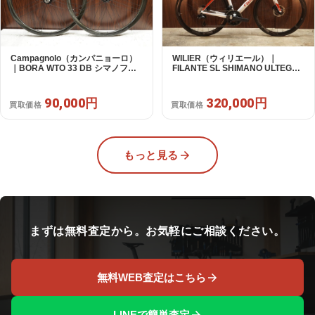
Campagnolo（カンパニョーロ）
WILIER（ウィリエール）｜
｜BORA WTO 33 DB シマノフリ
FILANTE SL SHIMANO ULTEGRA
ー 11/12s対応 ホイールセット｜美
R8170 DI2 2X12S S 2025年｜超
品｜買取金額 90,000円
美品｜買取金額 320,000円
90,000円
320,000円
買取価格
買取価格
もっと見る
まずは無料査定から。お気軽にご相談ください。
無料WEB査定はこちら
LINEで簡単査定