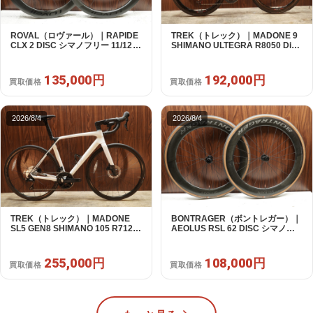
ROVAL（ロヴァール）｜RAPIDE
TREK（トレック）｜MADONE 9
CLX 2 DISC シマノフリー 11/12s
SHIMANO ULTEGRA R8050 Di2
対応 ホイールセット｜中古｜買取
2X11S 50 2016年｜美品｜買取金
金額 135,000円
額 192,000円
135,000円
192,000円
買取価格
買取価格
2026/8/4
2026/8/4
TREK（トレック）｜MADONE
BONTRAGER（ボントレガー）｜
SL5 GEN8 SHIMANO 105 R7120
AEOLUS RSL 62 DISC シマノフ
2X12S M/L 2026年｜アウトレット
リー 11/12s対応 ホイールセット｜
品｜買取金額 255,000円
中古｜買取金額 108,000円
255,000円
108,000円
買取価格
買取価格