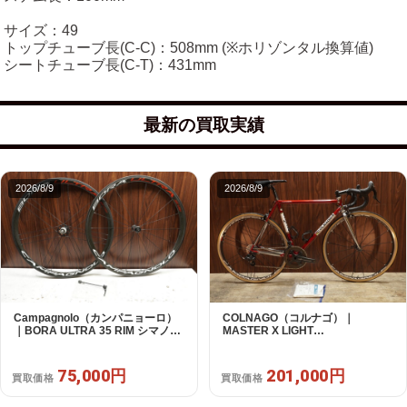
サイズ：49
トップチューブ長(C-C)：508mm (※ホリゾンタル換算値)
シートチューブ長(C-T)：431mm
最新の買取実績
2026/8/9
2026/8/9
Campagnolo（カンパニョーロ）
COLNAGO（コルナゴ）｜
｜BORA ULTRA 35 RIM シマノフ
MASTER X LIGHT
リー 11/12s対応 ホイールセット｜
CAMPAGNOLO CHOLUS 2X11S
超美品｜買取金額 75,000円
SHAMAL ULTRA C15 530 2013頃
年｜美品｜買取金額 201,000円
75,000円
201,000円
買取価格
買取価格