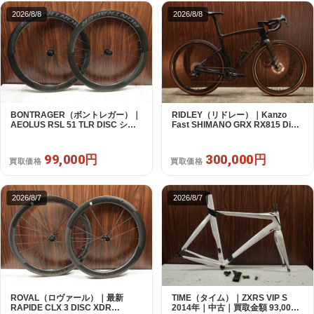
2026/8/8
2026/8/8
BONTRAGER（ボントレガー）｜
RIDLEY（リドレー）｜Kanzo
AEOLUS RSL 51 TLR DISC シマ
Fast SHIMANO GRX RX815 Di2
ノフリー 11/12s対応 ホイールセッ
1X11S S 2025年｜美品｜買取金額
ト｜中古｜買取金額 99,000円
300,000円
99,000円
300,000円
買取価格
買取価格
2026/8/7
2026/8/7
ROVAL（ロヴァール）｜最新
TIME（タイム）｜ZXRS VIP S
RAPIDE CLX 3 DISC XDR
2014年｜中古｜買取金額 93,000