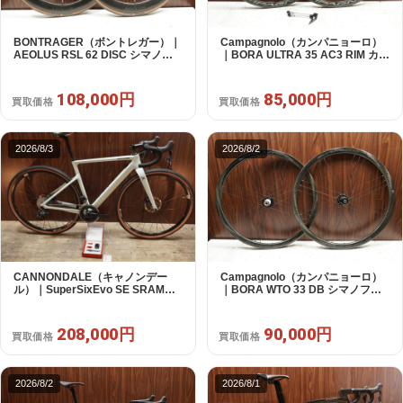
BONTRAGER（ボントレガー）｜
Campagnolo（カンパニョーロ）
AEOLUS RSL 62 DISC シマノフ
｜BORA ULTRA 35 AC3 RIM カン
リー 11/12s対応 ホイールセット｜
パフリー 9～12s対応 ホイールセ
中古｜買取金額 108,000円
ット｜美品｜買取金額 85,000円
108,000円
85,000円
買取価格
買取価格
2026/8/3
2026/8/2
CANNONDALE（キャノンデー
Campagnolo（カンパニョーロ）
ル）｜SuperSixEvo SE SRAM
｜BORA WTO 33 DB シマノフリ
RIVAL E-TAP AXS 2X12S DT
ー 11/12s対応 ホイールセット｜美
Swiss CR1600 SPLINE 51 2023
品｜買取金額 90,000円
年｜美品｜買取金額 208,000円
208,000円
90,000円
買取価格
買取価格
2026/8/2
2026/8/1