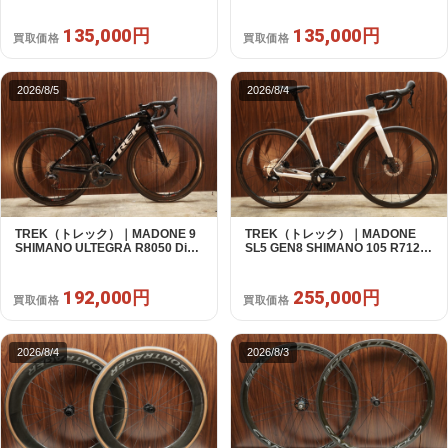
ールセット｜美品｜買取金額
対応 ホイールセット｜中古｜買取
135,000円
金額 135,000円
135,000円
135,000円
買取価格
買取価格
2026/8/5
2026/8/4
TREK（トレック）｜MADONE 9
TREK（トレック）｜MADONE
SHIMANO ULTEGRA R8050 Di2
SL5 GEN8 SHIMANO 105 R7120
2X11S 50 2016年｜美品｜買取金
2X12S M/L 2026年｜アウトレット
額 192,000円
品｜買取金額 255,000円
192,000円
255,000円
買取価格
買取価格
2026/8/4
2026/8/3