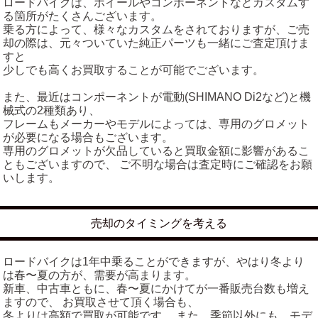
ロードバイクは、ホイールやコンポーネントなどカスタムす
る箇所がたくさんございます。
乗る方によって、様々なカスタムをされておりますが、ご売
却の際は、元々ついていた純正パーツも一緒にご査定頂けま
すと
少しでも高くお買取することが可能でございます。
また、最近はコンポーネントが電動(SHIMANO Di2など)と機
械式の2種類あり、
フレームもメーカーやモデルによっては、専用のグロメット
が必要になる場合もございます。
専用のグロメットが欠品していると買取金額に影響があるこ
ともございますので、 ご不明な場合は査定時にご確認をお願
いします。
売却のタイミングを考える
ロードバイクは1年中乗ることができますが、やはり冬より
は春〜夏の方が、需要が高まります。
新車、中古車ともに、春〜夏にかけてが一番販売台数も増え
ますので、 お買取させて頂く場合も、
冬よりは高額で買取が可能です。 また、季節以外にも、モデ