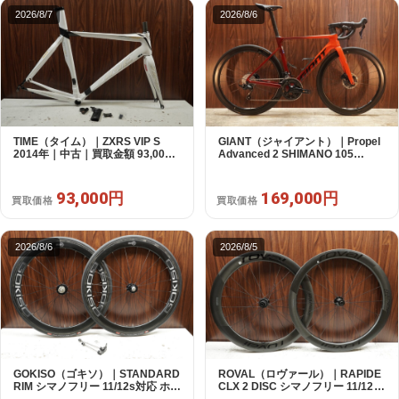
2026/8/7
2026/8/6
TIME（タイム）｜ZXRS VIP S
GIANT（ジャイアント）｜Propel
2014年｜中古｜買取金額 93,000
Advanced 2 SHIMANO 105
円
R7120 2X12S S 2024年｜美品｜
買取金額 169,000円
93,000円
169,000円
買取価格
買取価格
2026/8/6
2026/8/5
GOKISO（ゴキソ）｜STANDARD
ROVAL（ロヴァール）｜RAPIDE
RIM シマノフリー 11/12s対応 ホイ
CLX 2 DISC シマノフリー 11/12s