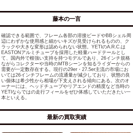
藤本の一言
確認できる範囲で、フレーム各部の溶接ビードやBBシェル周
辺にわずかな使用感と細かいキズが見受けられるものの、ク
ラックや大きな変形は認められない状態。YETIのA.R.C.は
EASTONアルミチューブを採用した軽量ハードテールとし
て、国内外で根強い支持を持つモデルであり、26インチ規格
ながらコレクターや当時のMTBシーンを知るライダーからの
需要が一定数存在する。現行の29er・27.5er主流の市場にお
いては26インチフレームの流通量が減少しており、状態の良
い個体は希少性から相場が下支えされる傾向にある。次のオ
ーナーには、ヘッドチューブやリアエンドの精度など当時の
YETIならではの走行フィールをぜひ体感していただきたい一
本といえる。
最新の買取実績