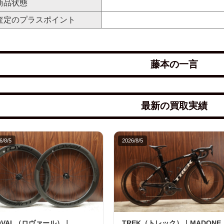
商品状態
査定のプラスポイント
藤本の一言
最新の買取実績
6/8/5
2026/8/5
OVAL（ロヴァール）｜
TREK（トレック）｜MADONE