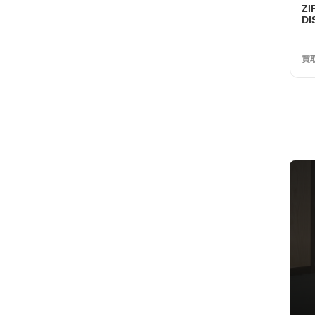
Z
DI
ル
23
買