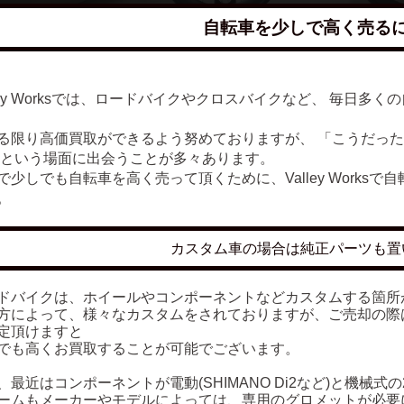
自転車を少しで高く売る
lley Worksでは、ロードバイクやクロスバイクなど、 毎日
る限り高価買取ができるよう努めておりますが、 「こうだっ
 という場面に出会うことが多々あります。
で少しでも自転車を高く売って頂くために、Valley Works
。
カスタム車の場合は純正パーツも置
ドバイクは、ホイールやコンポーネントなどカスタムする箇所
方によって、様々なカスタムをされておりますが、ご売却の際
定頂けますと
でも高くお買取することが可能でございます。
、最近はコンポーネントが電動(SHIMANO Di2など)と機械式
ームもメーカーやモデルによっては、専用のグロメットが必要