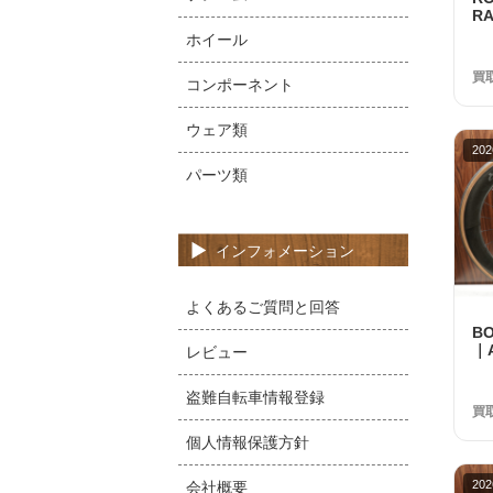
RA
ー
ホイール
中
買
コンポーネント
ウェア類
202
パーツ類
インフォメーション
よくあるご質問と回答
B
｜A
レビュー
フ
ト
盗難自転車情報登録
買
個人情報保護方針
202
会社概要