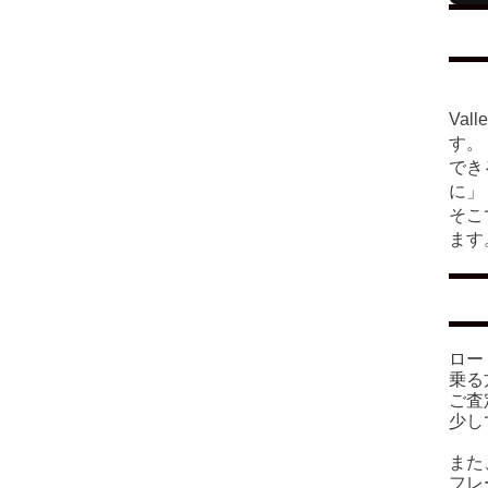
Va
す。
でき
に」
そこ
ます
ロー
乗る
ご査
少し
また
フレ