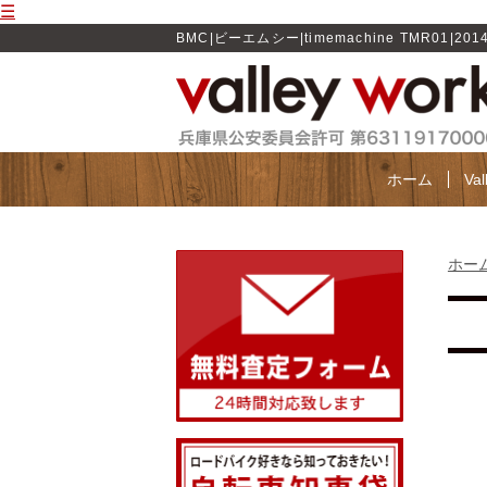
☰
BMC|ビーエムシー|timemachine TMR01|20
ホーム
Va
ホー