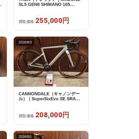
SL5 GEN8 SHIMANO 105
買
R7120 2X12S M/L 2026年｜アウ
トレット品｜買取金額 255,000
円
255,000円
買取価格
2026/8/3
CANNONDALE（キャノンデー
ル）｜SuperSixEvo SE SRAM
RIVAL E-TAP AXS 2X12S DT
Swiss CR1600 SPLINE 51 2023
年｜美品｜買取金額 208,000円
208,000円
買取価格
2026/8/1