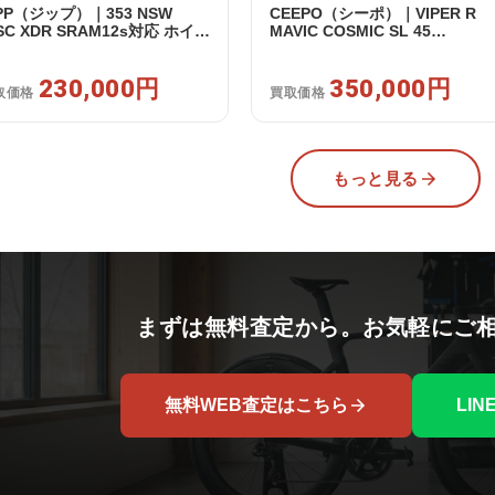
IPP（ジップ）｜353 NSW
CEEPO（シーポ）｜VIPER R
SC XDR SRAM12s対応 ホイー
MAVIC COSMIC SL 45
セット｜美品｜買取金額
ULTEGRA R8170 DI2 2X12S S
0,000円
2023年 TT｜超美品｜買取金額
230,000円
350,000円
350,000円
取価格
買取価格
もっと見る
まずは無料査定から。お気軽にご
無料WEB査定はこちら
LI