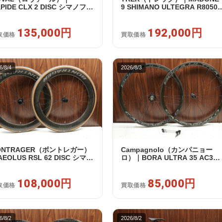
PIDE CLX 2 DISC シマノフリ
9 SHIMANO ULTEGRA R8050
 11/12s対応 ホイールセット｜
Di2 2X11S 50 2016年｜美品｜
古｜買取金額 135,000円
取金額 192,000円
135,000円
192,000円
取価格
買取価格
6/8/4
2026/8/3
ONTRAGER（ボントレガー）
Campagnolo（カンパニョー
EOLUS RSL 62 DISC シマノ
ロ）｜BORA ULTRA 35 AC3
リー 11/12s対応 ホイールセッ
RIM カンパフリー 9～12s対応
｜中古｜買取金額 108,000円
ホイールセット｜美品｜買取金
108,000円
額 85,000円
85,000円
取価格
買取価格
6/8/2
2026/8/2