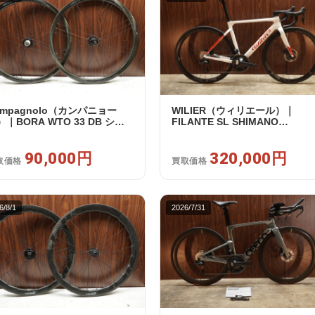
ampagnolo（カンパニョー
WILIER（ウィリエール）｜
）｜BORA WTO 33 DB シマ
FILANTE SL SHIMANO
フリー 11/12s対応 ホイールセ
ULTEGRA R8170 DI2 2X12S S
ト｜美品｜買取金額 90,000円
2025年｜超美品｜買取金額
90,000円
320,000円
320,000円
取価格
買取価格
6/8/1
2026/7/31