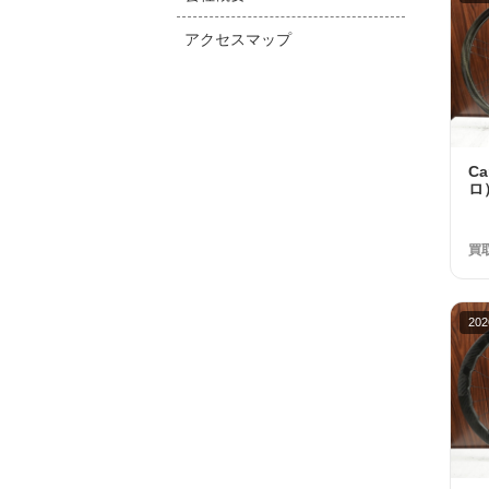
アクセスマップ
C
ロ
ノ
ッ
買
202