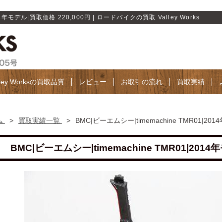
14年モデル|買取価格 220,000円 | ロードバイクの買取 Valley Works
lley Worksの買取品質
レビュー
お取引の流れ
買取実績
ム
>
買取実績一覧
>
BMC|ビーエムシー|timemachine TMR01|20
BMC|ビーエムシー|timemachine TMR01|2014