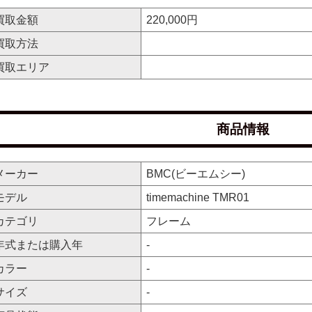
買取金額
220,000円
買取方法
買取エリア
商品情報
メーカー
BMC(ビーエムシー)
モデル
timemachine TMR01
カテゴリ
フレーム
年式または購入年
-
カラー
-
サイズ
-