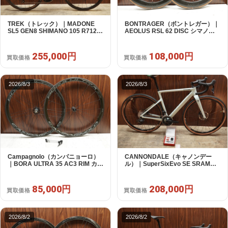
TREK（トレック）｜MADONE
BONTRAGER（ボントレガー）｜
SL5 GEN8 SHIMANO 105 R7120
AEOLUS RSL 62 DISC シマノフ
2X12S M/L 2026年｜アウトレット
リー 11/12s対応 ホイールセット｜
品｜買取金額 255,000円
中古｜買取金額 108,000円
255,000円
108,000円
買取価格
買取価格
2026/8/3
2026/8/3
Campagnolo（カンパニョーロ）
CANNONDALE（キャノンデー
｜BORA ULTRA 35 AC3 RIM カン
ル）｜SuperSixEvo SE SRAM
パフリー 9～12s対応 ホイールセ
RIVAL E-TAP AXS 2X12S DT
ット｜美品｜買取金額 85,000円
Swiss CR1600 SPLINE 51 2023
年｜美品｜買取金額 208,000円
85,000円
208,000円
買取価格
買取価格
2026/8/2
2026/8/2