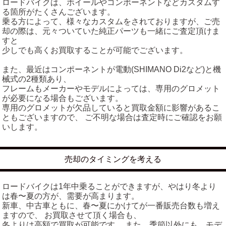
ロードバイクは、ホイールやコンポーネントなどカスタムす
る箇所がたくさんございます。
乗る方によって、様々なカスタムをされておりますが、ご売
却の際は、元々ついていた純正パーツも一緒にご査定頂けま
すと
少しでも高くお買取することが可能でございます。
また、最近はコンポーネントが電動(SHIMANO Di2など)と機
械式の2種類あり、
フレームもメーカーやモデルによっては、専用のグロメット
が必要になる場合もございます。
専用のグロメットが欠品していると買取金額に影響があるこ
ともございますので、 ご不明な場合は査定時にご確認をお願
いします。
売却のタイミングを考える
ロードバイクは1年中乗ることができますが、やはり冬より
は春〜夏の方が、需要が高まります。
新車、中古車ともに、春〜夏にかけてが一番販売台数も増え
ますので、 お買取させて頂く場合も、
冬よりは高額で買取が可能です。 また、季節以外にも、モデ