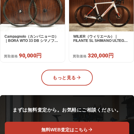
Campagnolo（カンパニョーロ）
WILIER（ウィリエール）｜
｜BORA WTO 33 DB シマノフリ
FILANTE SL SHIMANO ULTEGRA
ー 11/12s対応 ホイールセット｜美
R8170 DI2 2X12S S 2025年｜超
品｜買取金額 90,000円
美品｜買取金額 320,000円
90,000円
320,000円
買取価格
買取価格
もっと見る
まずは無料査定から。お気軽にご相談ください。
無料WEB査定はこちら