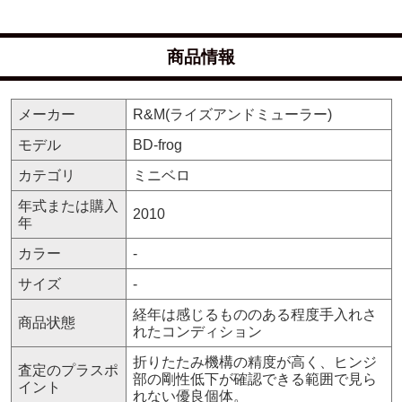
商品情報
メーカー
R&M(ライズアンドミューラー)
モデル
BD-frog
カテゴリ
ミニベロ
年式または購入
2010
年
カラー
-
サイズ
-
経年は感じるもののある程度手入れさ
商品状態
れたコンディション
折りたたみ機構の精度が高く、ヒンジ
査定のプラスポ
部の剛性低下が確認できる範囲で見ら
イント
れない優良個体。