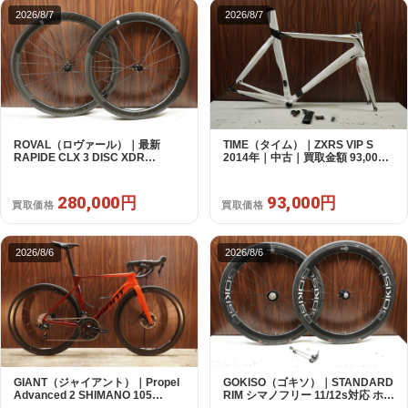
2026/8/7
2026/8/7
ROVAL（ロヴァール）｜最新
TIME（タイム）｜ZXRS VIP S
RAPIDE CLX 3 DISC XDR
2014年｜中古｜買取金額 93,000
SRAM12s対応 ホイールセット｜
円
美品｜買取金額 280,000円
280,000円
93,000円
買取価格
買取価格
2026/8/6
2026/8/6
GIANT（ジャイアント）｜Propel
GOKISO（ゴキソ）｜STANDARD
Advanced 2 SHIMANO 105
RIM シマノフリー 11/12s対応 ホイ