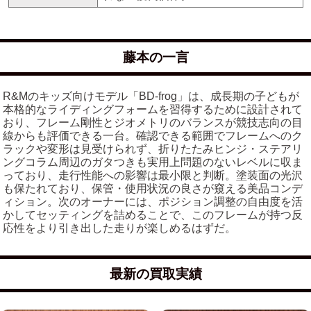
藤本の一言
R&Mのキッズ向けモデル「BD-frog」は、成長期の子どもが
本格的なライディングフォームを習得するために設計されて
おり、フレーム剛性とジオメトリのバランスが競技志向の目
線からも評価できる一台。確認できる範囲でフレームへのク
ラックや変形は見受けられず、折りたたみヒンジ・ステアリ
ングコラム周辺のガタつきも実用上問題のないレベルに収ま
っており、走行性能への影響は最小限と判断。塗装面の光沢
も保たれており、保管・使用状況の良さが窺える美品コンデ
ィション。次のオーナーには、ポジション調整の自由度を活
かしてセッティングを詰めることで、このフレームが持つ反
応性をより引き出した走りが楽しめるはずだ。
最新の買取実績