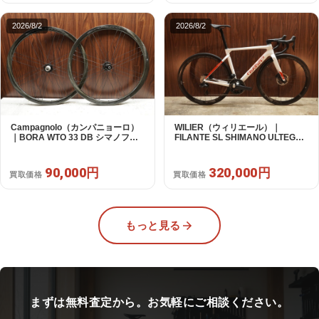
2026/8/2
2026/8/2
Campagnolo（カンパニョーロ）
WILIER（ウィリエール）｜
｜BORA WTO 33 DB シマノフリ
FILANTE SL SHIMANO ULTEGRA
ー 11/12s対応 ホイールセット｜美
R8170 DI2 2X12S S 2025年｜超
品｜買取金額 90,000円
美品｜買取金額 320,000円
90,000円
320,000円
買取価格
買取価格
もっと見る
まずは無料査定から。お気軽にご相談ください。