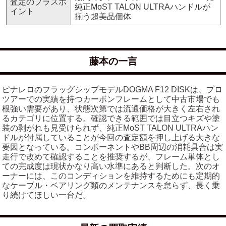
査定のプラスポ
純正MoST TALON ULTRAハンドルが
イント
揃う超美品個体
藤本の一言
ピナレロのフラッグシップモデルDOGMA F12 DISKは、プロ
ツアーでの実績を持つカーボンフレームとして中古市場でも
根強い需要があり、状態次第では流通価格が大きく左右され
るカテゴリに位置する。確認できる範囲では目立つキズや塗
装の剥がれも見受けられず、純正MoST TALON ULTRAハン
ドルが付属していることが今回の査定額を押し上げる大きな
要因となっている。コンポーネントやBB周辺の消耗具合は実
走行で改めて確認することを推奨するが、フレーム単体とし
ての完成度は現状かなり高い水準にあると判断した。次のオ
ーナーには、このコンディションを維持するためにも定期的
なケーブル・ベアリング類のメンテナンスを怠らず、長く乗
り続けてほしい一台だ。