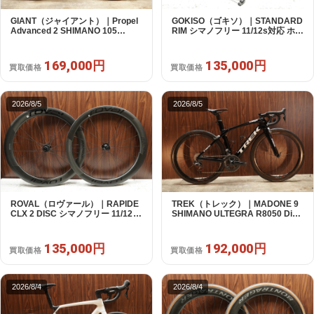
GIANT（ジャイアント）｜Propel
GOKISO（ゴキソ）｜STANDARD
Advanced 2 SHIMANO 105
RIM シマノフリー 11/12s対応 ホイ
R7120 2X12S S 2024年｜美品｜
ールセット｜美品｜買取金額
買取金額 169,000円
135,000円
169,000円
135,000円
買取価格
買取価格
2026/8/5
2026/8/5
ROVAL（ロヴァール）｜RAPIDE
TREK（トレック）｜MADONE 9
CLX 2 DISC シマノフリー 11/12s
SHIMANO ULTEGRA R8050 Di2
対応 ホイールセット｜中古｜買取
2X11S 50 2016年｜美品｜買取金
金額 135,000円
額 192,000円
135,000円
192,000円
買取価格
買取価格
2026/8/4
2026/8/4