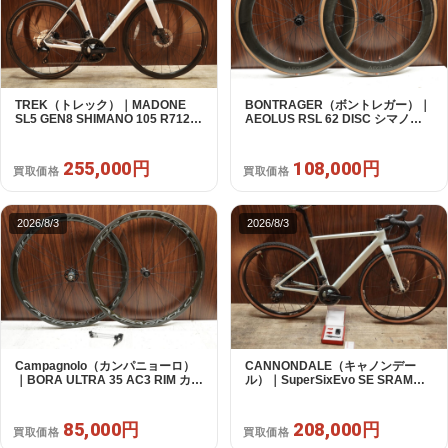
TREK（トレック）｜MADONE
BONTRAGER（ボントレガー）｜
SL5 GEN8 SHIMANO 105 R7120
AEOLUS RSL 62 DISC シマノフ
2X12S M/L 2026年｜アウトレット
リー 11/12s対応 ホイールセット｜
品｜買取金額 255,000円
中古｜買取金額 108,000円
255,000円
108,000円
買取価格
買取価格
2026/8/3
2026/8/3
Campagnolo（カンパニョーロ）
CANNONDALE（キャノンデー
｜BORA ULTRA 35 AC3 RIM カン
ル）｜SuperSixEvo SE SRAM
パフリー 9～12s対応 ホイールセ
RIVAL E-TAP AXS 2X12S DT
ット｜美品｜買取金額 85,000円
Swiss CR1600 SPLINE 51 2023
年｜美品｜買取金額 208,000円
85,000円
208,000円
買取価格
買取価格