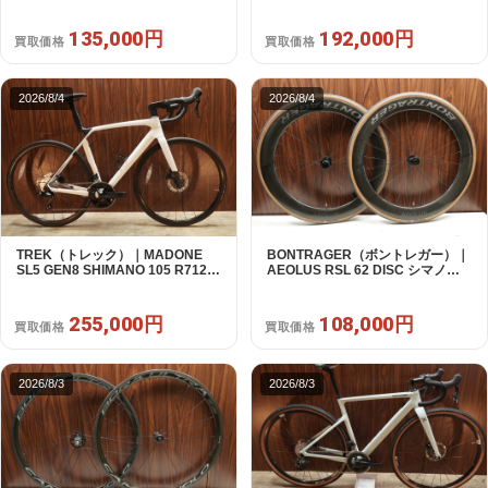
対応 ホイールセット｜中古｜買取
2X11S 50 2016年｜美品｜買取金
金額 135,000円
額 192,000円
135,000円
192,000円
買取価格
買取価格
2026/8/4
2026/8/4
TREK（トレック）｜MADONE
BONTRAGER（ボントレガー）｜
SL5 GEN8 SHIMANO 105 R7120
AEOLUS RSL 62 DISC シマノフ
2X12S M/L 2026年｜アウトレット
リー 11/12s対応 ホイールセット｜
品｜買取金額 255,000円
中古｜買取金額 108,000円
255,000円
108,000円
買取価格
買取価格
2026/8/3
2026/8/3