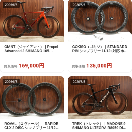
2026/8/6
2026/8/6
GIANT（ジャイアント）｜Propel
GOKISO（ゴキソ）｜STANDARD
Advanced 2 SHIMANO 105
RIM シマノフリー 11/12s対応 ホイ
R7120 2X12S S 2024年｜美品｜
ールセット｜美品｜買取金額
買取金額 169,000円
135,000円
169,000円
135,000円
買取価格
買取価格
2026/8/5
2026/8/5
ROVAL（ロヴァール）｜RAPIDE
TREK（トレック）｜MADONE 9
CLX 2 DISC シマノフリー 11/12s
SHIMANO ULTEGRA R8050 Di2