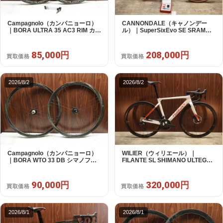
Campagnolo（カンパニョーロ）
CANNONDALE（キャノンデー
｜BORA ULTRA 35 AC3 RIM カン
ル）｜SuperSixEvo SE SRAM
パフリー 9～12s対応 ホイールセ
RIVAL E-TAP AXS 2X12S DT
ット｜美品｜買取金額 85,000円
Swiss CR1600 SPLINE 51 2023
年｜美品｜買取金額 208,000円
85,000円
208,000円
買取価格
買取価格
2026/8/2
2026/8/2
Campagnolo（カンパニョーロ）
WILIER（ウィリエール）｜
｜BORA WTO 33 DB シマノフリ
FILANTE SL SHIMANO ULTEGRA
ー 11/12s対応 ホイールセット｜美
R8170 DI2 2X12S S 2025年｜超
品｜買取金額 90,000円
美品｜買取金額 320,000円
90,000円
320,000円
買取価格
買取価格
2026/8/1
2026/8/1