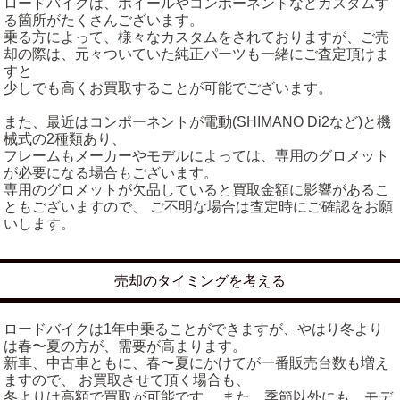
ロードバイクは、ホイールやコンポーネントなどカスタムす
る箇所がたくさんございます。
乗る方によって、様々なカスタムをされておりますが、ご売
却の際は、元々ついていた純正パーツも一緒にご査定頂けま
すと
少しでも高くお買取することが可能でございます。
また、最近はコンポーネントが電動(SHIMANO Di2など)と機
械式の2種類あり、
フレームもメーカーやモデルによっては、専用のグロメット
が必要になる場合もございます。
専用のグロメットが欠品していると買取金額に影響があるこ
ともございますので、 ご不明な場合は査定時にご確認をお願
いします。
売却のタイミングを考える
ロードバイクは1年中乗ることができますが、やはり冬より
は春〜夏の方が、需要が高まります。
新車、中古車ともに、春〜夏にかけてが一番販売台数も増え
ますので、 お買取させて頂く場合も、
冬よりは高額で買取が可能です。 また、季節以外にも、モデ