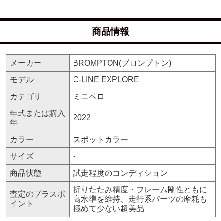
商品情報
メーカー
BROMPTON(ブロンプトン)
モデル
C-LINE EXPLORE
カテゴリ
ミニベロ
年式または購入
2022
年
カラー
スポットカラー
サイズ
-
商品状態
試走程度のコンディション
折りたたみ精度・フレーム剛性ともに
査定のプラスポ
高水準を維持、走行系パーツの摩耗も
イント
極めて少ない超美品