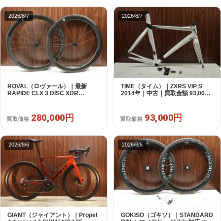
2026/8/7
2026/8/7
ROVAL（ロヴァール）｜最新
TIME（タイム）｜ZXRS VIP S
RAPIDE CLX 3 DISC XDR
2014年｜中古｜買取金額 93,000
SRAM12s対応 ホイールセット｜
円
美品｜買取金額 280,000円
280,000円
93,000円
買取価格
買取価格
2026/8/6
2026/8/6
GIANT（ジャイアント）｜Propel
GOKISO（ゴキソ）｜STANDARD