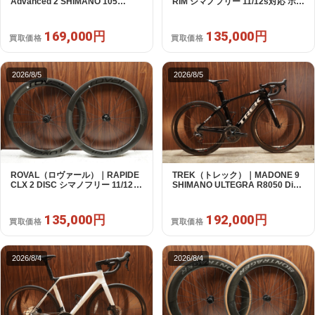
Advanced 2 SHIMANO 105
RIM シマノフリー 11/12s対応 ホイ
R7120 2X12S S 2024年｜美品｜
ールセット｜美品｜買取金額
買取金額 169,000円
135,000円
169,000円
135,000円
買取価格
買取価格
2026/8/5
2026/8/5
ROVAL（ロヴァール）｜RAPIDE
TREK（トレック）｜MADONE 9
CLX 2 DISC シマノフリー 11/12s
SHIMANO ULTEGRA R8050 Di2
対応 ホイールセット｜中古｜買取
2X11S 50 2016年｜美品｜買取金
金額 135,000円
額 192,000円
135,000円
192,000円
買取価格
買取価格
2026/8/4
2026/8/4