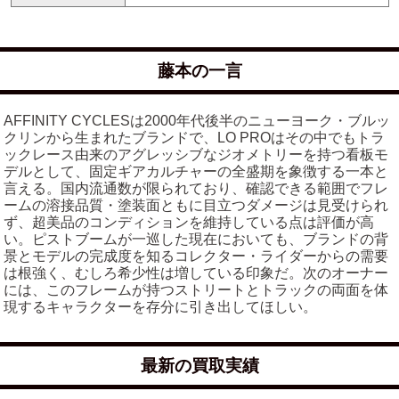
藤本の一言
AFFINITY CYCLESは2000年代後半のニューヨーク・ブルッ
クリンから生まれたブランドで、LO PROはその中でもトラ
ックレース由来のアグレッシブなジオメトリーを持つ看板モ
デルとして、固定ギアカルチャーの全盛期を象徴する一本と
言える。国内流通数が限られており、確認できる範囲でフレ
ームの溶接品質・塗装面ともに目立つダメージは見受けられ
ず、超美品のコンディションを維持している点は評価が高
い。ピストブームが一巡した現在においても、ブランドの背
景とモデルの完成度を知るコレクター・ライダーからの需要
は根強く、むしろ希少性は増している印象だ。次のオーナー
には、このフレームが持つストリートとトラックの両面を体
現するキャラクターを存分に引き出してほしい。
最新の買取実績