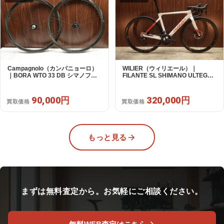
Campagnolo（カンパニョーロ）
WILIER（ウィリエール）｜
｜BORA WTO 33 DB シマノフリ
FILANTE SL SHIMANO ULTEGRA
ー 11/12s対応 ホイールセット｜美
R8170 DI2 2X12S S 2025年｜超
品｜買取金額 90,000円
美品｜買取金額 320,000円
90,000円
320,000円
買取価格
買取価格
もっと見る
まずは無料査定から。お気軽にご相談ください。