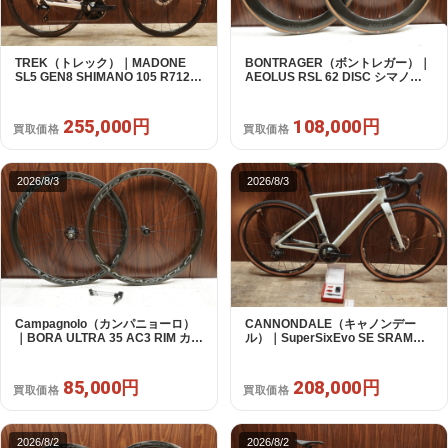
TREK（トレック）｜MADONE
BONTRAGER（ボントレガー）｜
SL5 GEN8 SHIMANO 105 R7120
AEOLUS RSL 62 DISC シマノフ
2X12S M/L 2026年｜アウトレット
リー 11/12s対応 ホイールセット｜
品｜買取金額 255,000円
中古｜買取金額 108,000円
255,000円
108,000円
買取価格
買取価格
2026/8/3
2026/8/3
Campagnolo（カンパニョーロ）
CANNONDALE（キャノンデー
｜BORA ULTRA 35 AC3 RIM カン
ル）｜SuperSixEvo SE SRAM
パフリー 9～12s対応 ホイールセ
RIVAL E-TAP AXS 2X12S DT
ット｜美品｜買取金額 85,000円
Swiss CR1600 SPLINE 51 2023
年｜美品｜買取金額 208,000円
85,000円
208,000円
買取価格
買取価格
2026/8/2
2026/8/2