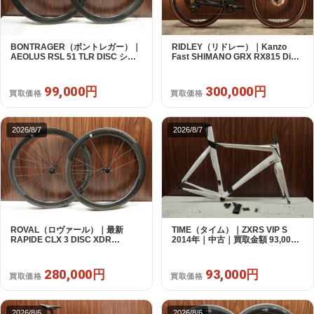
BONTRAGER（ボントレガー）｜
RIDLEY（リドレー）｜Kanzo
AEOLUS RSL 51 TLR DISC シマ
Fast SHIMANO GRX RX815 Di2
ノフリー 11/12s対応 ホイールセッ
1X11S S 2025年｜美品｜買取金額
ト｜中古｜買取金額 99,000円
300,000円
99,000円
300,000円
買取価格
買取価格
2026/8/7
2026/8/7
ROVAL（ロヴァール）｜最新
TIME（タイム）｜ZXRS VIP S
RAPIDE CLX 3 DISC XDR
2014年｜中古｜買取金額 93,000
SRAM12s対応 ホイールセット｜
円
美品｜買取金額 280,000円
280,000円
93,000円
買取価格
買取価格
2026/8/6
2026/8/6