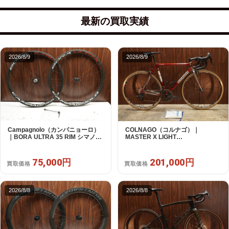
最新の買取実績
2026/8/9
2026/8/9
Campagnolo（カンパニョーロ）
COLNAGO（コルナゴ）｜
｜BORA ULTRA 35 RIM シマノフ
MASTER X LIGHT
リー 11/12s対応 ホイールセット｜
CAMPAGNOLO CHOLUS 2X11S
超美品｜買取金額 75,000円
SHAMAL ULTRA C15 530 2013頃
年｜美品｜買取金額 201,000円
75,000円
201,000円
買取価格
買取価格
2026/8/8
2026/8/8