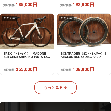
135,000円
192,000円
買取価格
買取価格
2026/8/4
2026/8/4
TREK（トレック）｜MADONE
BONTRAGER（ボントレガー）｜
SL5 GEN8 SHIMANO 105 R7120
AEOLUS RSL 62 DISC シマノフ
2X12S M/L 2026年｜アウトレット
リー 11/12s対応 ホイールセット｜
品｜買取金額 255,000円
中古｜買取金額 108,000円
255,000円
108,000円
買取価格
買取価格
もっと見る