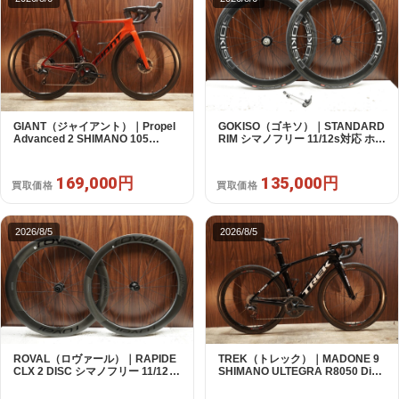
GIANT（ジャイアント）｜Propel
GOKISO（ゴキソ）｜STANDARD
Advanced 2 SHIMANO 105
RIM シマノフリー 11/12s対応 ホイ
R7120 2X12S S 2024年｜美品｜
ールセット｜美品｜買取金額
買取金額 169,000円
135,000円
169,000円
135,000円
買取価格
買取価格
2026/8/5
2026/8/5
ROVAL（ロヴァール）｜RAPIDE
TREK（トレック）｜MADONE 9
CLX 2 DISC シマノフリー 11/12s
SHIMANO ULTEGRA R8050 Di2
対応 ホイールセット｜中古｜買取
2X11S 50 2016年｜美品｜買取金
金額 135,000円
額 192,000円