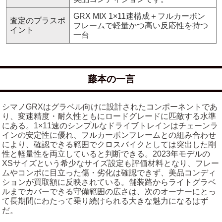
GRX MIX 1×11速構成＋フルカーボン
査定のプラスポ
フレームで軽量かつ高い反応性を持つ
イント
一台
藤本の一言
シマノGRXはグラベル向けに設計されたコンポーネントであ
り、変速精度・耐久性ともにロードグレードに匹敵する水準
にある。1×11速のシンプルなドライブトレインはチェーンラ
インの安定性に優れ、フルカーボンフレームとの組み合わせ
により、確認できる範囲でクロスバイクとしては突出した剛
性と軽量性を両立していると判断できる。2023年モデルの
XSサイズという希少なサイズ設定も評価材料となり、フレー
ムやコンポに目立った傷・劣化は確認できず、美品コンディ
ションが買取額に反映されている。舗装路からライトグラベ
ルまでカバーできる守備範囲の広さは、次のオーナーにとっ
て長期間にわたって乗り続けられる大きな魅力になるはず
だ。