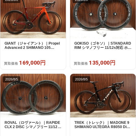
GIANT（ジャイアント）｜Propel
GOKISO（ゴキソ）｜STANDARD
Advanced 2 SHIMANO 105
RIM シマノフリー 11/12s対応 ホイ
R7120 2X12S S 2024年｜美品｜
ールセット｜美品｜買取金額
買取金額 169,000円
135,000円
169,000円
135,000円
買取価格
買取価格
2026/8/5
2026/8/5
ROVAL（ロヴァール）｜RAPIDE
TREK（トレック）｜MADONE 9
CLX 2 DISC シマノフリー 11/12s
SHIMANO ULTEGRA R8050 Di2
対応 ホイールセット｜中古｜買取
2X11S 50 2016年｜美品｜買取金
金額 135,000円
額 192,000円