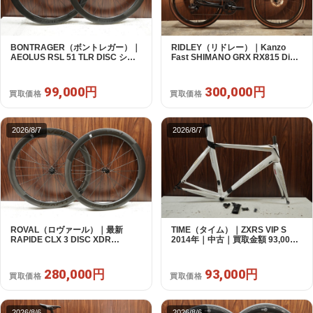
BONTRAGER（ボントレガー）｜
RIDLEY（リドレー）｜Kanzo
AEOLUS RSL 51 TLR DISC シマ
Fast SHIMANO GRX RX815 Di2
ノフリー 11/12s対応 ホイールセッ
1X11S S 2025年｜美品｜買取金額
ト｜中古｜買取金額 99,000円
300,000円
99,000円
300,000円
買取価格
買取価格
2026/8/7
2026/8/7
ROVAL（ロヴァール）｜最新
TIME（タイム）｜ZXRS VIP S
RAPIDE CLX 3 DISC XDR
2014年｜中古｜買取金額 93,000
SRAM12s対応 ホイールセット｜
円
美品｜買取金額 280,000円
280,000円
93,000円
買取価格
買取価格
2026/8/6
2026/8/6