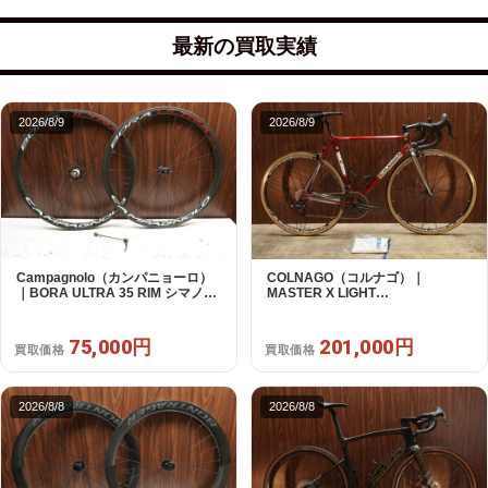
最新の買取実績
2026/8/9
2026/8/9
Campagnolo（カンパニョーロ）
COLNAGO（コルナゴ）｜
｜BORA ULTRA 35 RIM シマノフ
MASTER X LIGHT
リー 11/12s対応 ホイールセット｜
CAMPAGNOLO CHOLUS 2X11S
超美品｜買取金額 75,000円
SHAMAL ULTRA C15 530 2013頃
年｜美品｜買取金額 201,000円
75,000円
201,000円
買取価格
買取価格
2026/8/8
2026/8/8