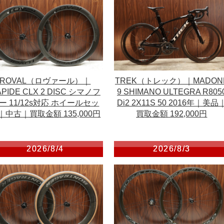
ROVAL（ロヴァール）｜
TREK（トレック）｜MADON
PIDE CLX 2 DISC シマノフ
9 SHIMANO ULTEGRA R805
ー 11/12s対応 ホイールセッ
Di2 2X11S 50 2016年｜美品
｜中古｜買取金額 135,000円
買取金額 192,000円
2026/8/4
2026/8/3