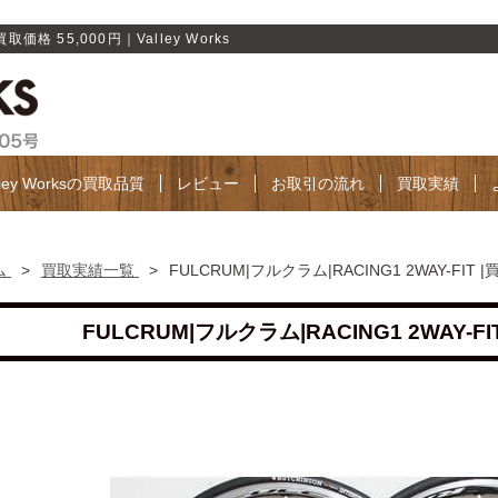
取価格 55,000円｜Valley Works
lley Worksの買取品質
レビュー
お取引の流れ
買取実績
ム
>
買取実績一覧
>
FULCRUM|フルクラム|RACING1 2WAY-FIT |
FULCRUM|フルクラム|RACING1 2WAY-FI