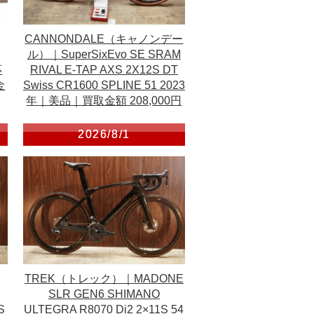
CANNONDALE（キャノンデー
ル）｜SuperSixEvo SE SRAM
応
RIVAL E-TAP AXS 2X12S DT
金
Swiss CR1600 SPLINE 51 2023
年｜美品｜買取金額 208,000円
2026/8/1
TREK（トレック）｜MADONE
SLR GEN6 SHIMANO
S
ULTEGRA R8070 Di2 2×11S 54