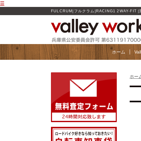
☰
FULCRUM|フルクラム|RACING1 2WAY-FIT |買
ホーム
Va
ホー