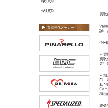
店頭買取
出張買取
買取
Va
買取強化メーカー
誠に
今回
～買
買取
走行
～相
FU
私だ
Ca
積極
親会