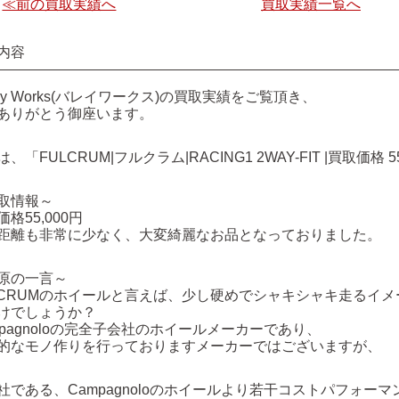
≪前の買取実績へ
買取実績一覧へ
内容
lley Works(バレイワークス)の買取実績をご覧頂き、
ありがとう御座います。
は、「FULCRUM|フルクラム|RACING1 2WAY-FIT |買取価
取情報～
価格
55,000円
距離も非常に少なく、大変綺麗なお品となっておりました。
原の一言～
LCRUMのホイールと言えば、少し硬めでシャキシャキ走るイ
けでしょうか？
mpagnoloの完全子会社のホイールメーカーであり、
的なモノ作りを行っておりますメーカーではございますが、
社である、Campagnoloのホイールより若干コストパフォー