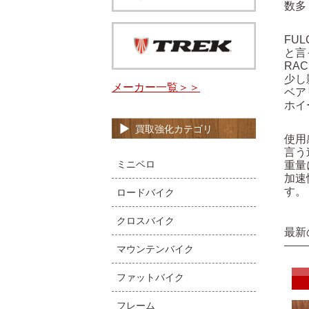
数多
FU
と言
RA
少し
メーカー一覧＞＞
ベア
ホイ
買取強化カテゴリ
使用
言う
ミニベロ
重量
加速
す。
ロードバイク
クロスバイク
最新
マウンテンバイク
ファットバイク
フレーム