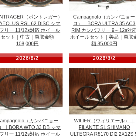
ONTRAGER（ボントレガー）
Campagnolo（カンパニョー
AEOLUS RSL 62 DISC シマ
ロ）｜BORA ULTRA 35 AC3
フリー 11/12s対応 ホイール
RIM カンパフリー 9～12s対
セット｜中古｜買取金額
ホイールセット｜美品｜買取
108,000円
額 85,000円
2026/8/2
2026/8/2
Campagnolo（カンパニョー
WILIER（ウィリエール）｜
）｜BORA WTO 33 DB シマ
FILANTE SL SHIMANO
フリー 11/12s対応 ホイール
ULTEGRA R8170 DI2 2X12S 