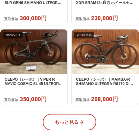
SLR GEN6 SHIMANO ULTEGRA
XDR SRAM12s対応 ホイールセッ
R8070 Di2 2×11S 54 / 2024年｜美
ト｜美品｜買取金額 230,000円
品｜買取金額 300,000円
300,000円
230,000円
買取価格
買取価格
2026/7/31
2026/7/31
CEEPO（シーポ）｜VIPER R
CEEPO（シーポ）｜MAMBA-R
MAVIC COSMIC SL 45 ULTEGRA
SHIMANO ULTEGRA R8170 DI2
R8170 DI2 2X12S S 2023年 TT｜
2X12S XS 2023年｜美品｜買取金
超美品｜買取金額 350,000円
額 208,000円
350,000円
208,000円
買取価格
買取価格
もっと見る