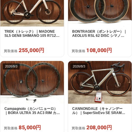
TREK（トレック）｜MADONE
BONTRAGER（ボントレガー）｜
SL5 GEN8 SHIMANO 105 R7120
AEOLUS RSL 62 DISC シマノフ
2X12S M/L 2026年｜アウトレット
リー 11/12s対応 ホイールセット｜
品｜買取金額 255,000円
中古｜買取金額 108,000円
255,000円
108,000円
買取価格
買取価格
2026/8/3
2026/8/3
Campagnolo（カンパニョーロ）
CANNONDALE（キャノンデー
｜BORA ULTRA 35 AC3 RIM カン
ル）｜SuperSixEvo SE SRAM
パフリー 9～12s対応 ホイールセ
RIVAL E-TAP AXS 2X12S DT
ット｜美品｜買取金額 85,000円
Swiss CR1600 SPLINE 51 2023
年｜美品｜買取金額 208,000円
85,000円
208,000円
買取価格
買取価格