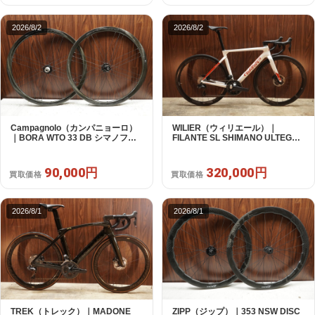
2026/8/2
2026/8/2
Campagnolo（カンパニョーロ）
WILIER（ウィリエール）｜
｜BORA WTO 33 DB シマノフリ
FILANTE SL SHIMANO ULTEGRA
ー 11/12s対応 ホイールセット｜美
R8170 DI2 2X12S S 2025年｜超
品｜買取金額 90,000円
美品｜買取金額 320,000円
90,000円
320,000円
買取価格
買取価格
2026/8/1
2026/8/1
TREK（トレック）｜MADONE
ZIPP（ジップ）｜353 NSW DISC