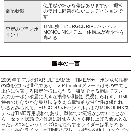
使用感や細かな傷はありますが、通常
商品状態
の使用に問題のないコンディションで
す。
TIME独自のERGODRIVEハンドル・
査定のプラスポ
MONOLINKステム一体構成が希少性を
イント
高める
藤本の一言
2009年モデルのRXR ULTEAMは、TIMEがカーボン成形技術
の粋を注いだ世代であり、VIP Limitedグレードはその中でも
上位に位置する限定仕様にあたる。確認できる範囲でフレー
ムのカーボン積層に大きな損傷や剥離は見受けられず、TIME
特有のしなやかな乗り味を支える構造的な健全性は保たれて
いるとみられる。ERGODRIVEハンドルおよびMONOLINKス
テムはTIME専用規格であり、単体での流通が少ないことか
ら、セット状態での付属は評価を大きく押し上げる要素とな
った。XXSというサイズゆえ適合するライダーは限られる
が、小柄なライダーがTIMEのフレーム特性を純正コックピッ