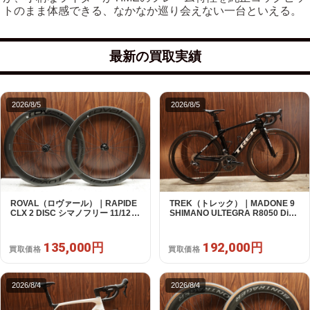
トのまま体感できる、なかなか巡り会えない一台といえる。
最新の買取実績
2026/8/5
2026/8/5
ROVAL（ロヴァール）｜RAPIDE
TREK（トレック）｜MADONE 9
CLX 2 DISC シマノフリー 11/12s
SHIMANO ULTEGRA R8050 Di2
対応 ホイールセット｜中古｜買取
2X11S 50 2016年｜美品｜買取金
金額 135,000円
額 192,000円
135,000円
192,000円
買取価格
買取価格
2026/8/4
2026/8/4