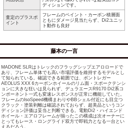
ディションです。
フレームのペイント・カーボン積層面
査定のプラスポ
ともにダメージ見当たらず、Di2ユニッ
イント
ト動作も良好
藤本の一言
MADONE SLRはトレックのフラッグシップエアロロードで
あり、フレーム単体でも高い市場評価を維持するモデルとし
て知られている。確認できる範囲では、ボントレガー
AEOLUS XXX 6カーボンホイールのリム面・スポークテンシ
ョンに大きな狂いは見られず、デュラエースR9170 Di2系コ
ンポーネント一式も変速レスポンスが正常に機能していた。
フレームのIsoSpeed機構まわりやBBシェル付近にも目立つ
クラック・塗装剥離は確認されておらず、超美品というコン
ディション評価は妥当と判断できる。電動Di2・ハイエンド
ホイール・エアロフレームが揃ったこの構成は次オーナーに
とってもレース・ロングライド双方で即戦力となる一台とい
えるだろう。