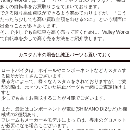
Valley Worksでは、ロードバイクやクロスバイクなど、 毎日
多くの自転車をお買取りさせて頂いております。
できる限り高価買取ができるよう努めておりますが、 「こう
だったら少しでも高い買取金額を出せるのに」 という場面に
出会うことが多々あります。
そこで少しでも自転車を高く売って頂くために、Valley Works
で自転車を少しで高く売る方法をご紹介致します。
カスタム車の場合は純正パーツも置いておく
ロードバイクは、ホイールやコンポーネントなどカスタムす
る箇所がたくさんございます。
乗る方によって、様々なカスタムをされておりますが、ご売
却の際は、元々ついていた純正パーツも一緒にご査定頂けま
すと
少しでも高くお買取することが可能でございます。
また、最近はコンポーネントが電動(SHIMANO Di2など)と機
械式の2種類あり、
フレームもメーカーやモデルによっては、専用のグロメット
が必要になる場合もございます。