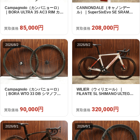
Campagnolo（カンパニョーロ）
CANNONDALE（キャノンデー
｜BORA ULTRA 35 AC3 RIM カン
ル）｜SuperSixEvo SE SRAM
パフリー 9～12s対応 ホイールセ
RIVAL E-TAP AXS 2X12S DT
ット｜美品｜買取金額 85,000円
Swiss CR1600 SPLINE 51 2023
年｜美品｜買取金額 208,000円
85,000円
208,000円
買取価格
買取価格
2026/8/2
2026/8/2
Campagnolo（カンパニョーロ）
WILIER（ウィリエール）｜
｜BORA WTO 33 DB シマノフリ
FILANTE SL SHIMANO ULTEGRA
ー 11/12s対応 ホイールセット｜美
R8170 DI2 2X12S S 2025年｜超
品｜買取金額 90,000円
美品｜買取金額 320,000円
90,000円
320,000円
買取価格
買取価格
2026/8/1
2026/8/1