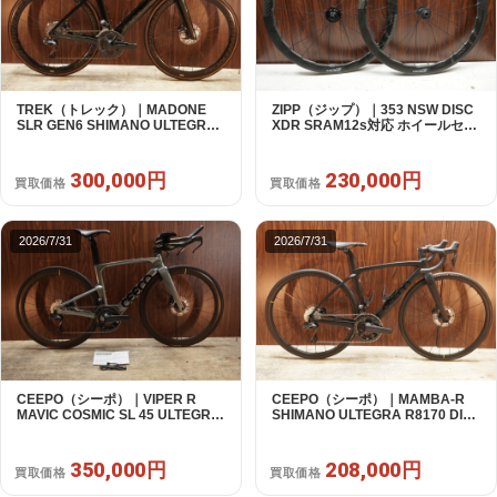
TREK（トレック）｜MADONE
ZIPP（ジップ）｜353 NSW DISC
SLR GEN6 SHIMANO ULTEGRA
XDR SRAM12s対応 ホイールセッ
R8070 Di2 2×11S 54 / 2024年｜美
ト｜美品｜買取金額 230,000円
品｜買取金額 300,000円
300,000円
230,000円
買取価格
買取価格
2026/7/31
2026/7/31
CEEPO（シーポ）｜VIPER R
CEEPO（シーポ）｜MAMBA-R
MAVIC COSMIC SL 45 ULTEGRA
SHIMANO ULTEGRA R8170 DI2
R8170 DI2 2X12S S 2023年 TT｜
2X12S XS 2023年｜美品｜買取金
超美品｜買取金額 350,000円
額 208,000円
350,000円
208,000円
買取価格
買取価格