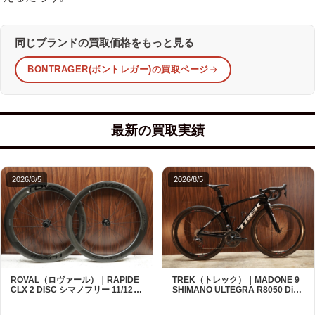
同じブランドの買取価格をもっと見る
BONTRAGER(ボントレガー)の買取ページ
最新の買取実績
2026/8/5
2026/8/5
ROVAL（ロヴァール）｜RAPIDE
TREK（トレック）｜MADONE 9
CLX 2 DISC シマノフリー 11/12s
SHIMANO ULTEGRA R8050 Di2
対応 ホイールセット｜中古｜買取
2X11S 50 2016年｜美品｜買取金
金額 135,000円
額 192,000円