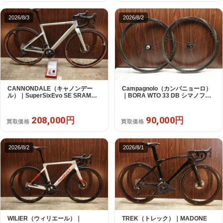
2026/8/3
2026/8/2
CANNONDALE（キャノンデー
Campagnolo（カンパニョーロ）
ル）｜SuperSixEvo SE SRAM
｜BORA WTO 33 DB シマノフリ
RIVAL E-TAP AXS 2X12S DT
ー 11/12s対応 ホイールセット｜美
Swiss CR1600 SPLINE 51 2023
品｜買取金額 90,000円
年｜美品｜買取金額 208,000円
208,000円
90,000円
買取価格
買取価格
2026/8/2
2026/8/1
WILIER（ウィリエール）｜
TREK（トレック）｜MADONE