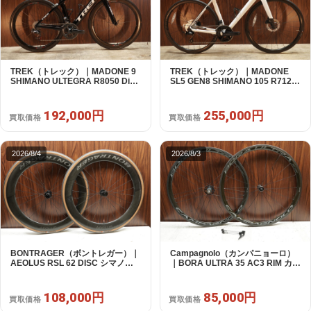
TREK（トレック）｜MADONE 9
TREK（トレック）｜MADONE
SHIMANO ULTEGRA R8050 Di2
SL5 GEN8 SHIMANO 105 R7120
2X11S 50 2016年｜美品｜買取金
2X12S M/L 2026年｜アウトレット
額 192,000円
品｜買取金額 255,000円
192,000円
255,000円
買取価格
買取価格
2026/8/4
2026/8/3
BONTRAGER（ボントレガー）｜
Campagnolo（カンパニョーロ）
AEOLUS RSL 62 DISC シマノフ
｜BORA ULTRA 35 AC3 RIM カン
リー 11/12s対応 ホイールセット｜
パフリー 9～12s対応 ホイールセ
中古｜買取金額 108,000円
ット｜美品｜買取金額 85,000円
108,000円
85,000円
買取価格
買取価格