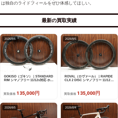
は独自のライドフィールをぜひ体感してほしい。
最新の買取実績
2026/8/6
2026/8/5
GOKISO（ゴキソ）｜STANDARD
ROVAL（ロヴァール）｜RAPIDE
RIM シマノフリー 11/12s対応 ホイ
CLX 2 DISC シマノフリー 11/12s
ールセット｜美品｜買取金額
対応 ホイールセット｜中古｜買取
135,000円
金額 135,000円
135,000円
135,000円
買取価格
買取価格
2026/8/5
2026/8/4