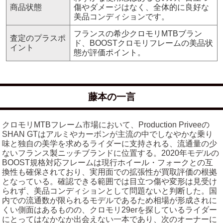
商品状態
傷やダメージはなく、全体的に良好な
美品コンディションです。
フランスの希少クロモリMTBブラン
査定のプラスポ
ド、BOOSTクロモリフレームの美品状
イント
態が評価ポイント。
藤本の一言
クロモリMTBフレーム市場において、Production Priveeの
SHAN GTはアルミやカーボンが主流の中でしなやかな乗り
味と独自の美学を求めるライダーに支持される、流通量の少
ないフランス製ニッチブランドに位置する。2020年モデルの
BOOST規格対応フレームは現行ホイール・フォークとの互
換性も確保されており、実用面での拡張性が買取評価の根拠
となっている。確認できる範囲では目立つ傷や変形は見受け
られず、美品コンディションとして問題ないと判断した。国
内での流通数が限られるモデルであるため相場が形成されに
くい側面はあるものの、クロモリ29erを探しているライダー
にとってはなかなか出会えない一本であり、次のオーナーに