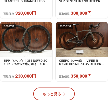
FILANTE SL SHIMANO ULTEGRA
SLR GEN6 SHIMANO ULTEGRA
R8170 DI2 2X12S S 2025年｜超
R8070 Di2 2×11S 54 / 2024年｜美
美品｜買取金額 320,000円
品｜買取金額 300,000円
320,000円
300,000円
買取価格
買取価格
2026/8/1
2026/7/31
ZIPP（ジップ）｜353 NSW DISC
CEEPO（シーポ）｜VIPER R
XDR SRAM12s対応 ホイールセッ
MAVIC COSMIC SL 45 ULTEGRA
ト｜美品｜買取金額 230,000円
R8170 DI2 2X12S S 2023年 TT｜
超美品｜買取金額 350,000円
230,000円
350,000円
買取価格
買取価格
もっと見る