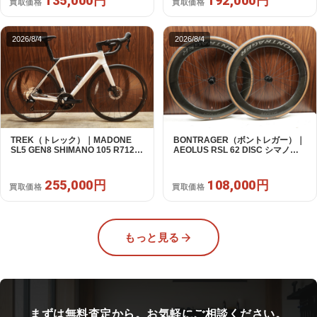
135,000円
192,000円
買取価格
買取価格
2026/8/4
2026/8/4
TREK（トレック）｜MADONE
BONTRAGER（ボントレガー）｜
SL5 GEN8 SHIMANO 105 R7120
AEOLUS RSL 62 DISC シマノフ
2X12S M/L 2026年｜アウトレット
リー 11/12s対応 ホイールセット｜
品｜買取金額 255,000円
中古｜買取金額 108,000円
255,000円
108,000円
買取価格
買取価格
もっと見る
まずは無料査定から。お気軽にご相談ください。