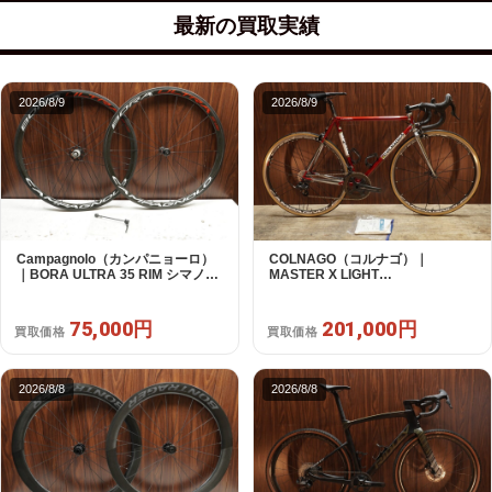
最新の買取実績
2026/8/9
2026/8/9
Campagnolo（カンパニョーロ）
COLNAGO（コルナゴ）｜
｜BORA ULTRA 35 RIM シマノフ
MASTER X LIGHT
リー 11/12s対応 ホイールセット｜
CAMPAGNOLO CHOLUS 2X11S
超美品｜買取金額 75,000円
SHAMAL ULTRA C15 530 2013頃
年｜美品｜買取金額 201,000円
75,000円
201,000円
買取価格
買取価格
2026/8/8
2026/8/8