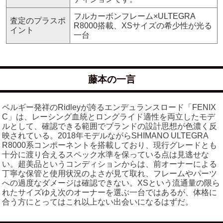
フルカーボンフレーム×ULTEGRA
査定のプラスポ
R8000搭載、XSサイズの希少性が光る
イント
一台
藤本の一言
ベルギー発祥のRidleyが誇るエンデュランスロード「FENIX
C」は、レーシング血統とロングライド適性を両立したモデ
ルとして、確認できる範囲でブランドの設計思想が色濃く反
映されている。2018年モデルながらSHIMANO ULTEGRA
R8000系コンポーネントを搭載しており、現行グレードとも
十分に渡り合えるスペック水準を保っている点は見逃せな
い。超美品というコンディションからは、前オーナーによる
丁寧な保管と使用状況のよさが見て取れ、フレームやパーツ
への過度なダメージは確認できない。XSという流通量の限ら
れたサイズゆえ次のオーナーを選ぶ一台ではあるが、体格に
合う方にとってはこれ以上ない出会いになるはずだ。