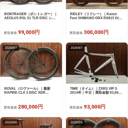
BONTRAGER（ボントレガー）｜
RIDLEY（リドレー）｜Kanzo
AEOLUS RSL 51 TLR DISC シマ
Fast SHIMANO GRX RX815 Di2
ノフリー 11/12s対応 ホイールセッ
1X11S S 2025年｜美品｜買取金額
ト｜中古｜買取金額 99,000円
300,000円
99,000円
300,000円
買取価格
買取価格
2026/8/7
2026/8/7
ROVAL（ロヴァール）｜最新
TIME（タイム）｜ZXRS VIP S
RAPIDE CLX 3 DISC XDR
2014年｜中古｜買取金額 93,000
SRAM12s対応 ホイールセット｜
円
美品｜買取金額 280,000円
280,000円
93,000円
買取価格
買取価格
2026/8/6
2026/8/6