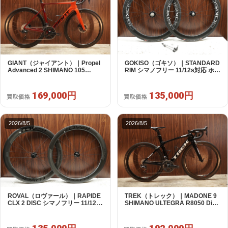
GIANT（ジャイアント）｜Propel
GOKISO（ゴキソ）｜STANDARD
Advanced 2 SHIMANO 105
RIM シマノフリー 11/12s対応 ホイ
R7120 2X12S S 2024年｜美品｜
ールセット｜美品｜買取金額
買取金額 169,000円
135,000円
169,000円
135,000円
買取価格
買取価格
2026/8/5
2026/8/5
ROVAL（ロヴァール）｜RAPIDE
TREK（トレック）｜MADONE 9
CLX 2 DISC シマノフリー 11/12s
SHIMANO ULTEGRA R8050 Di2
対応 ホイールセット｜中古｜買取
2X11S 50 2016年｜美品｜買取金
金額 135,000円
額 192,000円