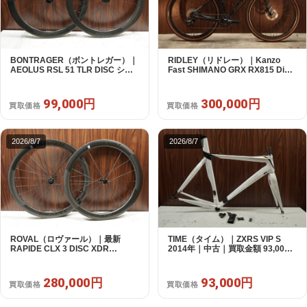
BONTRAGER（ボントレガー）｜
RIDLEY（リドレー）｜Kanzo
AEOLUS RSL 51 TLR DISC シマ
Fast SHIMANO GRX RX815 Di2
ノフリー 11/12s対応 ホイールセッ
1X11S S 2025年｜美品｜買取金額
ト｜中古｜買取金額 99,000円
300,000円
99,000円
300,000円
買取価格
買取価格
2026/8/7
2026/8/7
ROVAL（ロヴァール）｜最新
TIME（タイム）｜ZXRS VIP S
RAPIDE CLX 3 DISC XDR
2014年｜中古｜買取金額 93,000
SRAM12s対応 ホイールセット｜
円
美品｜買取金額 280,000円
280,000円
93,000円
買取価格
買取価格