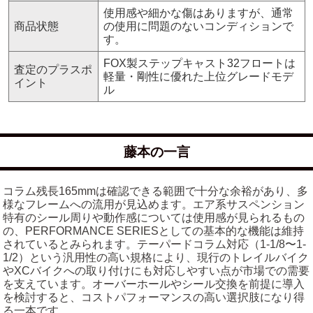
使用感や細かな傷はありますが、通常
商品状態
の使用に問題のないコンディションで
す。
FOX製ステップキャスト32フロートは
査定のプラスポ
軽量・剛性に優れた上位グレードモデ
イント
ル
藤本の一言
コラム残長165mmは確認できる範囲で十分な余裕があり、多
様なフレームへの流用が見込めます。エア系サスペンション
特有のシール周りや動作感については使用感が見られるもの
の、PERFORMANCE SERIESとしての基本的な機能は維持
されているとみられます。テーパードコラム対応（1-1/8〜1-
1/2）という汎用性の高い規格により、現行のトレイルバイク
やXCバイクへの取り付けにも対応しやすい点が市場での需要
を支えています。オーバーホールやシール交換を前提に導入
を検討すると、コストパフォーマンスの高い選択肢になり得
る一本です。