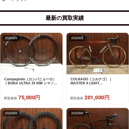
最新の買取実績
2026/8/9
2026/8/9
Campagnolo（カンパニョーロ）
COLNAGO（コルナゴ）｜
｜BORA ULTRA 35 RIM シマノフ
MASTER X LIGHT
リー 11/12s対応 ホイールセット｜
CAMPAGNOLO CHOLUS 2X11S
超美品｜買取金額 75,000円
SHAMAL ULTRA C15 530 2013頃
年｜美品｜買取金額 201,000円
75,000円
201,000円
買取価格
買取価格
2026/8/8
2026/8/8