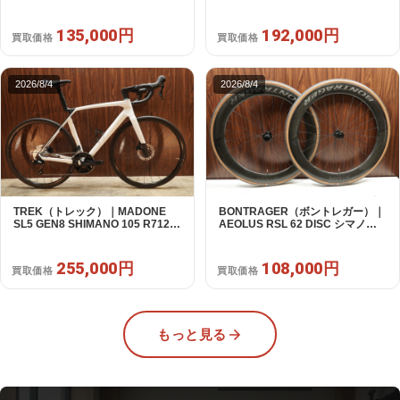
対応 ホイールセット｜中古｜買取
2X11S 50 2016年｜美品｜買取金
金額 135,000円
額 192,000円
135,000円
192,000円
買取価格
買取価格
2026/8/4
2026/8/4
TREK（トレック）｜MADONE
BONTRAGER（ボントレガー）｜
SL5 GEN8 SHIMANO 105 R7120
AEOLUS RSL 62 DISC シマノフ
2X12S M/L 2026年｜アウトレット
リー 11/12s対応 ホイールセット｜
品｜買取金額 255,000円
中古｜買取金額 108,000円
255,000円
108,000円
買取価格
買取価格
もっと見る