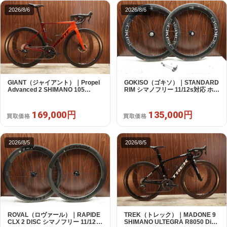
2026/8/6
2026/8/6
GIANT（ジャイアント）｜Propel
GOKISO（ゴキソ）｜STANDARD
Advanced 2 SHIMANO 105
RIM シマノフリー 11/12s対応 ホイ
R7120 2X12S S 2024年｜美品｜
ールセット｜美品｜買取金額
買取金額 169,000円
135,000円
169,000円
135,000円
買取価格
買取価格
2026/8/5
2026/8/5
ROVAL（ロヴァール）｜RAPIDE
TREK（トレック）｜MADONE 9
CLX 2 DISC シマノフリー 11/12s
SHIMANO ULTEGRA R8050 Di2