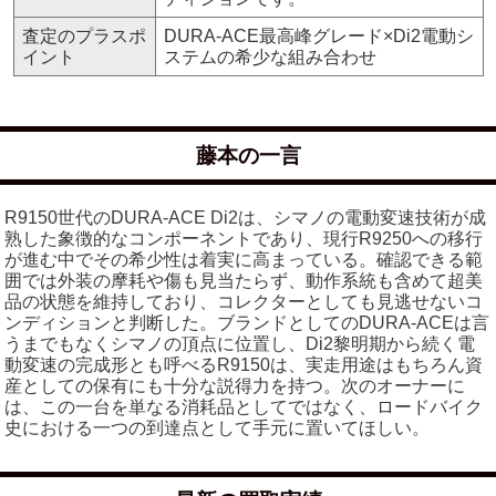
査定のプラスポ
DURA-ACE最高峰グレード×Di2電動シ
イント
ステムの希少な組み合わせ
藤本の一言
R9150世代のDURA-ACE Di2は、シマノの電動変速技術が成
熟した象徴的なコンポーネントであり、現行R9250への移行
が進む中でその希少性は着実に高まっている。確認できる範
囲では外装の摩耗や傷も見当たらず、動作系統も含めて超美
品の状態を維持しており、コレクターとしても見逃せないコ
ンディションと判断した。ブランドとしてのDURA-ACEは言
うまでもなくシマノの頂点に位置し、Di2黎明期から続く電
動変速の完成形とも呼べるR9150は、実走用途はもちろん資
産としての保有にも十分な説得力を持つ。次のオーナーに
は、この一台を単なる消耗品としてではなく、ロードバイク
史における一つの到達点として手元に置いてほしい。