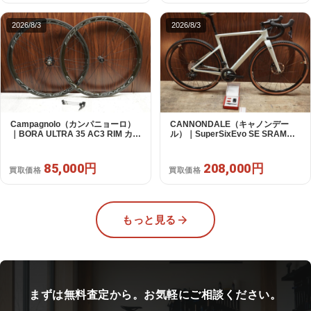
2026/8/3
2026/8/3
Campagnolo（カンパニョーロ）
CANNONDALE（キャノンデー
｜BORA ULTRA 35 AC3 RIM カン
ル）｜SuperSixEvo SE SRAM
パフリー 9～12s対応 ホイールセ
RIVAL E-TAP AXS 2X12S DT
ット｜美品｜買取金額 85,000円
Swiss CR1600 SPLINE 51 2023
年｜美品｜買取金額 208,000円
85,000円
208,000円
買取価格
買取価格
もっと見る
まずは無料査定から。お気軽にご相談ください。