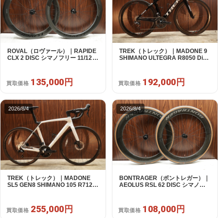
ROVAL（ロヴァール）｜RAPIDE
TREK（トレック）｜MADONE 9
CLX 2 DISC シマノフリー 11/12s
SHIMANO ULTEGRA R8050 Di2
対応 ホイールセット｜中古｜買取
2X11S 50 2016年｜美品｜買取金
金額 135,000円
額 192,000円
135,000円
192,000円
買取価格
買取価格
2026/8/4
2026/8/4
TREK（トレック）｜MADONE
BONTRAGER（ボントレガー）｜
SL5 GEN8 SHIMANO 105 R7120
AEOLUS RSL 62 DISC シマノフ
2X12S M/L 2026年｜アウトレット
リー 11/12s対応 ホイールセット｜
品｜買取金額 255,000円
中古｜買取金額 108,000円
255,000円
108,000円
買取価格
買取価格