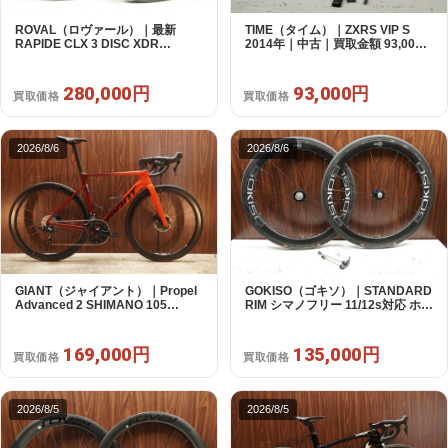
ROVAL（ロヴァール）｜最新
TIME（タイム）｜ZXRS VIP S
RAPIDE CLX 3 DISC XDR
2014年｜中古｜買取金額 93,000
SRAM12s対応 ホイールセット｜
円
美品｜買取金額 280,000円
280,000円
93,000円
買取価格
買取価格
2026/8/6
2026/8/6
GIANT（ジャイアント）｜Propel
GOKISO（ゴキソ）｜STANDARD
Advanced 2 SHIMANO 105
RIM シマノフリー 11/12s対応 ホイ
R7120 2X12S S 2024年｜美品｜
ールセット｜美品｜買取金額
買取金額 169,000円
135,000円
169,000円
135,000円
買取価格
買取価格
2026/8/5
2026/8/5