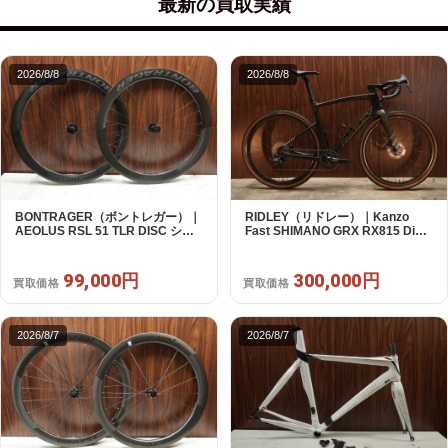
最新の買取実績
2026/8/8
2026/8/8
BONTRAGER（ボントレガー）｜
RIDLEY（リドレー）｜Kanzo
AEOLUS RSL 51 TLR DISC シマ
Fast SHIMANO GRX RX815 Di2
ノフリー 11/12s対応 ホイールセッ
1X11S S 2025年｜美品｜買取金額
ト｜中古｜買取金額 99,000円
300,000円
99,000円
300,000円
買取価格
買取価格
2026/8/7
2026/8/7