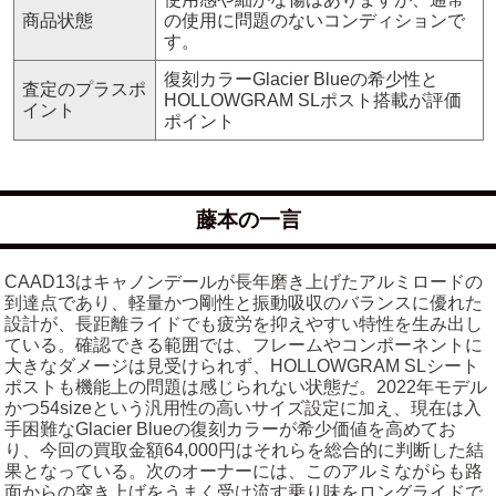
商品状態
の使用に問題のないコンディションで
す。
復刻カラーGlacier Blueの希少性と
査定のプラスポ
HOLLOWGRAM SLポスト搭載が評価
イント
ポイント
藤本の一言
CAAD13はキャノンデールが長年磨き上げたアルミロードの
到達点であり、軽量かつ剛性と振動吸収のバランスに優れた
設計が、長距離ライドでも疲労を抑えやすい特性を生み出し
ている。確認できる範囲では、フレームやコンポーネントに
大きなダメージは見受けられず、HOLLOWGRAM SLシート
ポストも機能上の問題は感じられない状態だ。2022年モデル
かつ54sizeという汎用性の高いサイズ設定に加え、現在は入
手困難なGlacier Blueの復刻カラーが希少価値を高めてお
り、今回の買取金額64,000円はそれらを総合的に判断した結
果となっている。次のオーナーには、このアルミながらも路
面からの突き上げをうまく受け流す乗り味をロングライドで