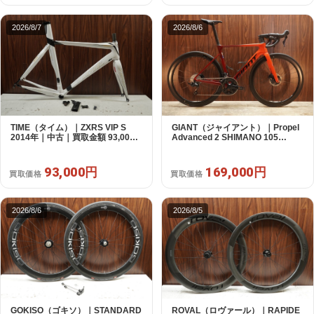
2026/8/7
2026/8/6
TIME（タイム）｜ZXRS VIP S
GIANT（ジャイアント）｜Propel
2014年｜中古｜買取金額 93,000
Advanced 2 SHIMANO 105
円
R7120 2X12S S 2024年｜美品｜
買取金額 169,000円
93,000円
169,000円
買取価格
買取価格
2026/8/6
2026/8/5
GOKISO（ゴキソ）｜STANDARD
ROVAL（ロヴァール）｜RAPIDE