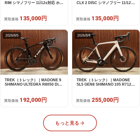
RIM シマノフリー 11/12s対応 ホイ
CLX 2 DISC シマノフリー 11/12s
ールセット｜美品｜買取金額
対応 ホイールセット｜中古｜買取
135,000円
金額 135,000円
135,000円
135,000円
買取価格
買取価格
2026/8/5
2026/8/4
TREK（トレック）｜MADONE 9
TREK（トレック）｜MADONE
SHIMANO ULTEGRA R8050 Di2
SL5 GEN8 SHIMANO 105 R7120
2X11S 50 2016年｜美品｜買取金
2X12S M/L 2026年｜アウトレット
額 192,000円
品｜買取金額 255,000円
192,000円
255,000円
買取価格
買取価格
もっと見る