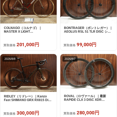
COLNAGO（コルナゴ）｜
BONTRAGER（ボントレガー）｜
MASTER X LIGHT
AEOLUS RSL 51 TLR DISC シマ
CAMPAGNOLO CHOLUS 2X11S
ノフリー 11/12s対応 ホイールセッ
SHAMAL ULTRA C15 530 2013頃
ト｜中古｜買取金額 99,000円
年｜美品｜買取金額 201,000円
201,000円
99,000円
買取価格
買取価格
2026/8/8
2026/8/7
ROVAL（ロヴァール）｜最新
RIDLEY（リドレー）｜Kanzo
RAPIDE CLX 3 DISC XDR
Fast SHIMANO GRX RX815 Di2
SRAM12s対応 ホイールセット｜
1X11S S 2025年｜美品｜買取金額
美品｜買取金額 280,000円
300,000円
280,000円
300,000円
買取価格
買取価格