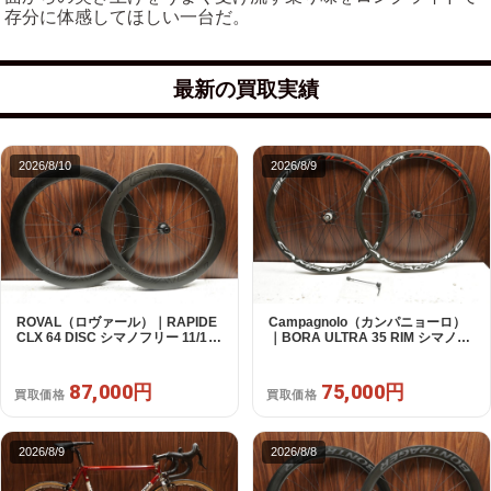
存分に体感してほしい一台だ。
最新の買取実績
2026/8/10
2026/8/9
ROVAL（ロヴァール）｜RAPIDE
Campagnolo（カンパニョーロ）
CLX 64 DISC シマノフリー 11/12s
｜BORA ULTRA 35 RIM シマノフ
対応 ホイールセット｜中古｜買取
リー 11/12s対応 ホイールセット｜
金額 87,000円
超美品｜買取金額 75,000円
87,000円
75,000円
買取価格
買取価格
2026/8/9
2026/8/8