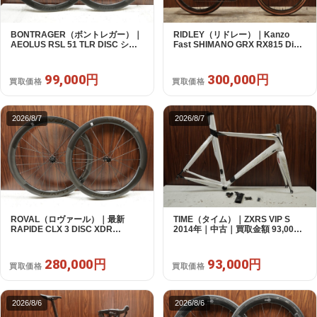
BONTRAGER（ボントレガー）｜
RIDLEY（リドレー）｜Kanzo
AEOLUS RSL 51 TLR DISC シマ
Fast SHIMANO GRX RX815 Di2
ノフリー 11/12s対応 ホイールセッ
1X11S S 2025年｜美品｜買取金額
ト｜中古｜買取金額 99,000円
300,000円
99,000円
300,000円
買取価格
買取価格
2026/8/7
2026/8/7
ROVAL（ロヴァール）｜最新
TIME（タイム）｜ZXRS VIP S
RAPIDE CLX 3 DISC XDR
2014年｜中古｜買取金額 93,000
SRAM12s対応 ホイールセット｜
円
美品｜買取金額 280,000円
280,000円
93,000円
買取価格
買取価格
2026/8/6
2026/8/6