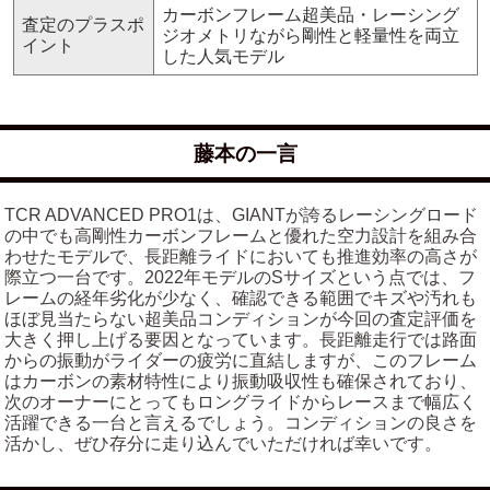
カーボンフレーム超美品・レーシング
査定のプラスポ
ジオメトリながら剛性と軽量性を両立
イント
した人気モデル
藤本の一言
TCR ADVANCED PRO1は、GIANTが誇るレーシングロード
の中でも高剛性カーボンフレームと優れた空力設計を組み合
わせたモデルで、長距離ライドにおいても推進効率の高さが
際立つ一台です。2022年モデルのSサイズという点では、フ
レームの経年劣化が少なく、確認できる範囲でキズや汚れも
ほぼ見当たらない超美品コンディションが今回の査定評価を
大きく押し上げる要因となっています。長距離走行では路面
からの振動がライダーの疲労に直結しますが、このフレーム
はカーボンの素材特性により振動吸収性も確保されており、
次のオーナーにとってもロングライドからレースまで幅広く
活躍できる一台と言えるでしょう。コンディションの良さを
活かし、ぜひ存分に走り込んでいただければ幸いです。