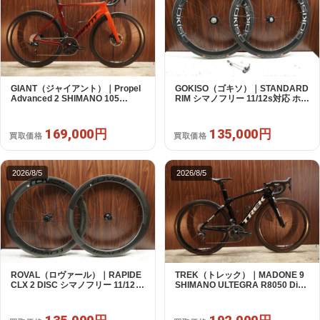
GIANT（ジャイアント）｜Propel
GOKISO（ゴキソ）｜STANDARD
Advanced 2 SHIMANO 105
RIM シマノフリー 11/12s対応 ホイ
R7120 2X12S S 2024年｜美品｜
ールセット｜美品｜買取金額
買取金額 169,000円
135,000円
169,000円
135,000円
買取価格
買取価格
2026/8/5
2026/8/5
ROVAL（ロヴァール）｜RAPIDE
TREK（トレック）｜MADONE 9
CLX 2 DISC シマノフリー 11/12s
SHIMANO ULTEGRA R8050 Di2
対応 ホイールセット｜中古｜買取
2X11S 50 2016年｜美品｜買取金
金額 135,000円
額 192,000円