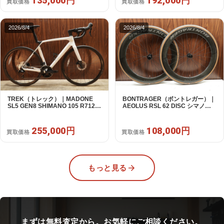
135,000円
192,000円
買取価格
買取価格
2026/8/4
2026/8/4
TREK（トレック）｜MADONE
BONTRAGER（ボントレガー）｜
SL5 GEN8 SHIMANO 105 R7120
AEOLUS RSL 62 DISC シマノフ
2X12S M/L 2026年｜アウトレット
リー 11/12s対応 ホイールセット｜
品｜買取金額 255,000円
中古｜買取金額 108,000円
255,000円
108,000円
買取価格
買取価格
もっと見る
まずは無料査定から。お気軽にご相談ください。