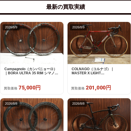
最新の買取実績
2026/8/9
2026/8/9
Campagnolo（カンパニョーロ）
COLNAGO（コルナゴ）｜
｜BORA ULTRA 35 RIM シマノフ
MASTER X LIGHT
リー 11/12s対応 ホイールセット｜
CAMPAGNOLO CHOLUS 2X11S
超美品｜買取金額 75,000円
SHAMAL ULTRA C15 530 2013頃
年｜美品｜買取金額 201,000円
75,000円
201,000円
買取価格
買取価格
2026/8/8
2026/8/8