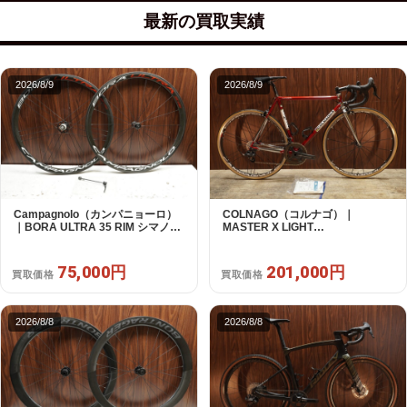
最新の買取実績
2026/8/9
2026/8/9
Campagnolo（カンパニョーロ）
COLNAGO（コルナゴ）｜
｜BORA ULTRA 35 RIM シマノフ
MASTER X LIGHT
リー 11/12s対応 ホイールセット｜
CAMPAGNOLO CHOLUS 2X11S
超美品｜買取金額 75,000円
SHAMAL ULTRA C15 530 2013頃
年｜美品｜買取金額 201,000円
75,000円
201,000円
買取価格
買取価格
2026/8/8
2026/8/8