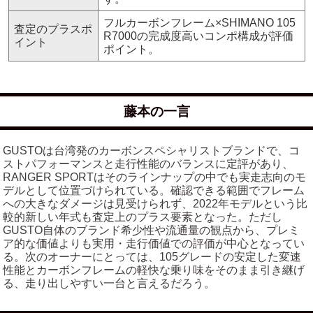
フルカーボンフレーム×SHIMANO 105
査定のプラスポ
R7000の完成度高いコンポ構成が評価
イント
ポイント。
藤本の一言
GUSTOは台湾発のカーボンスペシャリストブランドで、コ
ストパフォーマンスと走行性能のバランスに定評があり、
RANGER SPORTはそのラインナップの中でも実走志向のモ
デルとして位置づけられている。確認できる範囲でフレーム
への大きなダメージは見受けられず、2022年モデルという比
較的新しい年式も査定上のプラス要素となった。ただし
GUSTO自体のブランド希少性や流通量の観点から、プレミ
ア的な価値よりも実用・走行価値での評価が中心となってい
る。次のオーナーにとっては、105グレードの安定した変速
性能とカーボンフレームの軽快な乗り味をそのまま引き継げ
る、走り出しやすい一台と言えるだろう。