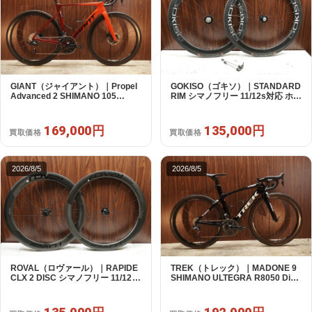
GIANT（ジャイアント）｜Propel
GOKISO（ゴキソ）｜STANDARD
Advanced 2 SHIMANO 105
RIM シマノフリー 11/12s対応 ホイ
R7120 2X12S S 2024年｜美品｜
ールセット｜美品｜買取金額
買取金額 169,000円
135,000円
169,000円
135,000円
買取価格
買取価格
2026/8/5
2026/8/5
ROVAL（ロヴァール）｜RAPIDE
TREK（トレック）｜MADONE 9
CLX 2 DISC シマノフリー 11/12s
SHIMANO ULTEGRA R8050 Di2
対応 ホイールセット｜中古｜買取
2X11S 50 2016年｜美品｜買取金
金額 135,000円
額 192,000円