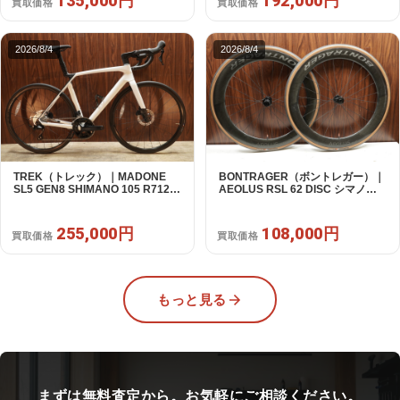
135,000円
192,000円
買取価格
買取価格
2026/8/4
2026/8/4
TREK（トレック）｜MADONE
BONTRAGER（ボントレガー）｜
SL5 GEN8 SHIMANO 105 R7120
AEOLUS RSL 62 DISC シマノフ
2X12S M/L 2026年｜アウトレット
リー 11/12s対応 ホイールセット｜
品｜買取金額 255,000円
中古｜買取金額 108,000円
255,000円
108,000円
買取価格
買取価格
もっと見る
まずは無料査定から。お気軽にご相談ください。