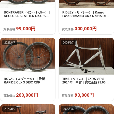
BONTRAGER（ボントレガー）｜
RIDLEY（リドレー）｜Kanzo
AEOLUS RSL 51 TLR DISC シマ
Fast SHIMANO GRX RX815 Di2
ノフリー 11/12s対応 ホイールセッ
1X11S S 2025年｜美品｜買取金額
ト｜中古｜買取金額 99,000円
300,000円
99,000円
300,000円
買取価格
買取価格
2026/8/7
2026/8/7
ROVAL（ロヴァール）｜最新
TIME（タイム）｜ZXRS VIP S
RAPIDE CLX 3 DISC XDR
2014年｜中古｜買取金額 93,000
SRAM12s対応 ホイールセット｜
円
美品｜買取金額 280,000円
280,000円
93,000円
買取価格
買取価格
2026/8/6
2026/8/6