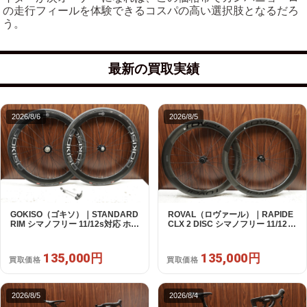
の走行フィールを体験できるコスパの高い選択肢となるだろ
う。
最新の買取実績
2026/8/6
2026/8/5
GOKISO（ゴキソ）｜STANDARD
ROVAL（ロヴァール）｜RAPIDE
RIM シマノフリー 11/12s対応 ホイ
CLX 2 DISC シマノフリー 11/12s
ールセット｜美品｜買取金額
対応 ホイールセット｜中古｜買取
135,000円
金額 135,000円
135,000円
135,000円
買取価格
買取価格
2026/8/5
2026/8/4