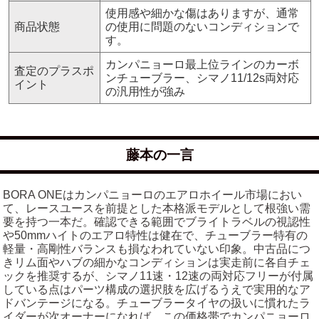
使用感や細かな傷はありますが、通常
商品状態
の使用に問題のないコンディションで
す。
カンパニョーロ最上位ラインのカーボ
査定のプラスポ
ンチューブラー、シマノ11/12s両対応
イント
の汎用性が強み
藤本の一言
BORA ONEはカンパニョーロのエアロホイール市場におい
て、レースユースを前提とした本格派モデルとして根強い需
要を持つ一本だ。確認できる範囲でブライトラベルの視認性
や50mmハイトのエアロ特性は健在で、チューブラー特有の
軽量・高剛性バランスも損なわれていない印象。中古品につ
きリム面やハブの細かなコンディションは実走前に各自チェ
ックを推奨するが、シマノ11速・12速の両対応フリーが付属
している点はパーツ構成の選択肢を広げるうえで実用的なア
ドバンテージになる。チューブラータイヤの扱いに慣れたラ
イダーが次オーナーになれば、この価格帯でカンパニョーロ