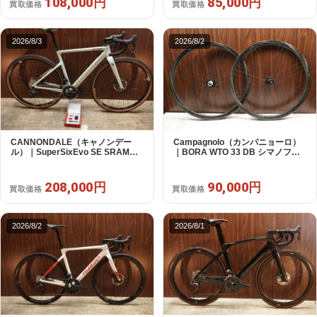
108,000円
85,000円
買取価格
買取価格
2026/8/3
2026/8/2
CANNONDALE（キャノンデー
Campagnolo（カンパニョーロ）
ル）｜SuperSixEvo SE SRAM
｜BORA WTO 33 DB シマノフリ
RIVAL E-TAP AXS 2X12S DT
ー 11/12s対応 ホイールセット｜美
Swiss CR1600 SPLINE 51 2023
品｜買取金額 90,000円
年｜美品｜買取金額 208,000円
208,000円
90,000円
買取価格
買取価格
2026/8/2
2026/8/1