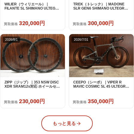
WILIER（ウィリエール）｜
TREK（トレック）｜MADONE
FILANTE SL SHIMANO ULTEGRA
SLR GEN6 SHIMANO ULTEGRA
R8170 DI2 2X12S S 2025年｜超
R8070 Di2 2×11S 54 / 2024年｜美
美品｜買取金額 320,000円
品｜買取金額 300,000円
320,000円
300,000円
買取価格
買取価格
2026/8/1
2026/7/31
ZIPP（ジップ）｜353 NSW DISC
CEEPO（シーポ）｜VIPER R
XDR SRAM12s対応 ホイールセッ
MAVIC COSMIC SL 45 ULTEGRA
ト｜美品｜買取金額 230,000円
R8170 DI2 2X12S S 2023年 TT｜
超美品｜買取金額 350,000円
230,000円
350,000円
買取価格
買取価格
もっと見る