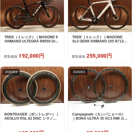
TREK（トレック）｜MADONE 9
TREK（トレック）｜MADONE
SHIMANO ULTEGRA R8050 Di2
SL5 GEN8 SHIMANO 105 R7120
2X11S 50 2016年｜美品｜買取金
2X12S M/L 2026年｜アウトレット
額 192,000円
品｜買取金額 255,000円
192,000円
255,000円
買取価格
買取価格
2026/8/4
2026/8/3
BONTRAGER（ボントレガー）｜
Campagnolo（カンパニョーロ）
AEOLUS RSL 62 DISC シマノフ
｜BORA ULTRA 35 AC3 RIM カン
リー 11/12s対応 ホイールセット｜
パフリー 9～12s対応 ホイールセ
中古｜買取金額 108,000円
ット｜美品｜買取金額 85,000円