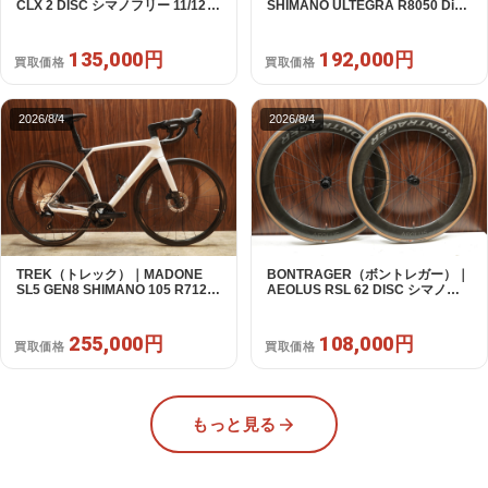
CLX 2 DISC シマノフリー 11/12s
SHIMANO ULTEGRA R8050 Di2
対応 ホイールセット｜中古｜買取
2X11S 50 2016年｜美品｜買取金
金額 135,000円
額 192,000円
135,000円
192,000円
買取価格
買取価格
2026/8/4
2026/8/4
TREK（トレック）｜MADONE
BONTRAGER（ボントレガー）｜
SL5 GEN8 SHIMANO 105 R7120
AEOLUS RSL 62 DISC シマノフ
2X12S M/L 2026年｜アウトレット
リー 11/12s対応 ホイールセット｜
品｜買取金額 255,000円
中古｜買取金額 108,000円
255,000円
108,000円
買取価格
買取価格
もっと見る