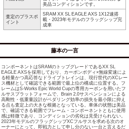
美品コンディションです。
SRAM XX SL EAGLE AXS 1X12速搭
査定のプラスポ
載・2023年モデルのフラッグシップ完
イント
成車
藤本の一言
コンポーネントはSRAMのトップグレードであるXX SL
EAGLE AXSを採用しており、カーボンボディ×無線変速によ
る軽量かつ高応答なドライブトレインは、現行世代のXCレー
ス機材として確認できる範囲で最上位の構成に位置する。フ
レームはS-Works Epic World Cupの専用カーボンを用いたフ
ルサスプラットフォームで、Brain 2.0サスペンションによる
高剛性・低重量設計がペダリング効率の損失を最小限に抑え
る点も査定上の大きな根拠となっている。車体の状態は美品
で、確認できる範囲でフレーム・コンポーネントともに使用
感は軽微であり、コンディションの劣化は見受けられない。
2023年モデルのフラッグシップXCフルサスを求める次のオ
ーナーにとって、即戦力として申し分のない一台と言えるだ