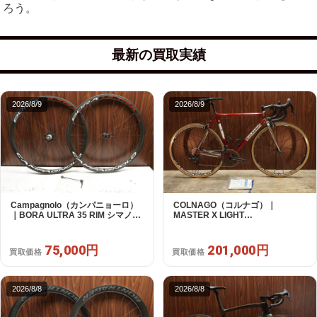
ろう。
最新の買取実績
2026/8/9
2026/8/9
Campagnolo（カンパニョーロ）
COLNAGO（コルナゴ）｜
｜BORA ULTRA 35 RIM シマノフ
MASTER X LIGHT
リー 11/12s対応 ホイールセット｜
CAMPAGNOLO CHOLUS 2X11S
超美品｜買取金額 75,000円
SHAMAL ULTRA C15 530 2013頃
年｜美品｜買取金額 201,000円
75,000円
201,000円
買取価格
買取価格
2026/8/8
2026/8/8