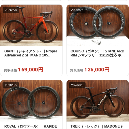
2026/8/6
2026/8/6
GIANT（ジャイアント）｜Propel
GOKISO（ゴキソ）｜STANDARD
Advanced 2 SHIMANO 105
RIM シマノフリー 11/12s対応 ホイ
R7120 2X12S S 2024年｜美品｜
ールセット｜美品｜買取金額
買取金額 169,000円
135,000円
169,000円
135,000円
買取価格
買取価格
2026/8/5
2026/8/5
ROVAL（ロヴァール）｜RAPIDE
TREK（トレック）｜MADONE 9