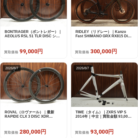
BONTRAGER（ボントレガー）｜
RIDLEY（リドレー）｜Kanzo
AEOLUS RSL 51 TLR DISC シマ
Fast SHIMANO GRX RX815 Di2
ノフリー 11/12s対応 ホイールセッ
1X11S S 2025年｜美品｜買取金額
ト｜中古｜買取金額 99,000円
300,000円
99,000円
300,000円
買取価格
買取価格
2026/8/7
2026/8/7
ROVAL（ロヴァール）｜最新
TIME（タイム）｜ZXRS VIP S
RAPIDE CLX 3 DISC XDR
2014年｜中古｜買取金額 93,000
SRAM12s対応 ホイールセット｜
円
美品｜買取金額 280,000円
280,000円
93,000円
買取価格
買取価格