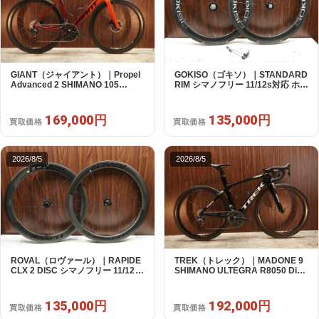
GIANT（ジャイアント）｜Propel
GOKISO（ゴキソ）｜STANDARD
Advanced 2 SHIMANO 105
RIM シマノフリー 11/12s対応 ホイ
R7120 2X12S S 2024年｜美品｜
ールセット｜美品｜買取金額
買取金額 169,000円
135,000円
169,000円
135,000円
買取価格
買取価格
2026/8/5
2026/8/5
ROVAL（ロヴァール）｜RAPIDE
TREK（トレック）｜MADONE 9
CLX 2 DISC シマノフリー 11/12s
SHIMANO ULTEGRA R8050 Di2
対応 ホイールセット｜中古｜買取
2X11S 50 2016年｜美品｜買取金
金額 135,000円
額 192,000円
135,000円
192,000円
買取価格
買取価格