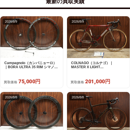
最新の買取実績
2026/8/9
2026/8/9
Campagnolo（カンパニョーロ）
COLNAGO（コルナゴ）｜
｜BORA ULTRA 35 RIM シマノフ
MASTER X LIGHT
リー 11/12s対応 ホイールセット｜
CAMPAGNOLO CHOLUS 2X11S
超美品｜買取金額 75,000円
SHAMAL ULTRA C15 530 2013頃
年｜美品｜買取金額 201,000円
75,000円
201,000円
買取価格
買取価格
2026/8/8
2026/8/8