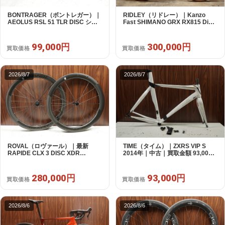
BONTRAGER（ボントレガー）｜
RIDLEY（リドレー）｜Kanzo
AEOLUS RSL 51 TLR DISC シマ
Fast SHIMANO GRX RX815 Di2
ノフリー 11/12s対応 ホイールセッ
1X11S S 2025年｜美品｜買取金額
ト｜中古｜買取金額 99,000円
300,000円
99,000円
300,000円
買取価格
買取価格
2026/8/7
2026/8/7
ROVAL（ロヴァール）｜最新
TIME（タイム）｜ZXRS VIP S
RAPIDE CLX 3 DISC XDR
2014年｜中古｜買取金額 93,000
SRAM12s対応 ホイールセット｜
円
美品｜買取金額 280,000円
280,000円
93,000円
買取価格
買取価格
2026/8/6
2026/8/6