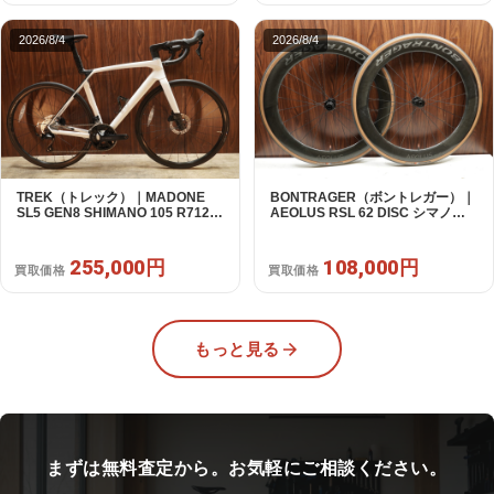
2026/8/4
2026/8/4
TREK（トレック）｜MADONE
BONTRAGER（ボントレガー）｜
SL5 GEN8 SHIMANO 105 R7120
AEOLUS RSL 62 DISC シマノフ
2X12S M/L 2026年｜アウトレット
リー 11/12s対応 ホイールセット｜
品｜買取金額 255,000円
中古｜買取金額 108,000円
255,000円
108,000円
買取価格
買取価格
もっと見る
まずは無料査定から。お気軽にご相談ください。