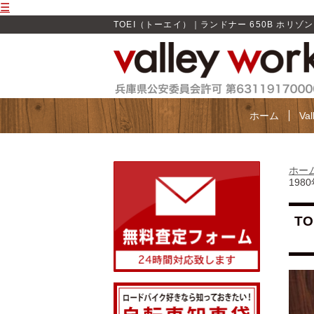
☰
TOEI（トーエイ）｜ランドナー 650B ホリゾンタル 
ホーム
Va
ホー
198
TO