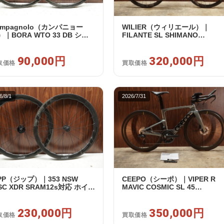
ampagnolo（カンパニョー
WILIER（ウィリエール）｜
）｜BORA WTO 33 DB シマ
FILANTE SL SHIMANO
フリー 11/12s対応 ホイールセ
ULTEGRA R8170 DI2 2X12S S
ト｜美品｜買取金額 90,000円
2025年｜超美品｜買取金額
90,000円
320,000円
320,000円
取価格
買取価格
6/8/1
2026/7/31
IPP（ジップ）｜353 NSW
CEEPO（シーポ）｜VIPER R
SC XDR SRAM12s対応 ホイー
MAVIC COSMIC SL 45
セット｜美品｜買取金額
ULTEGRA R8170 DI2 2X12S S
0,000円
2023年 TT｜超美品｜買取金額
230,000円
350,000円
350,000円
取価格
買取価格