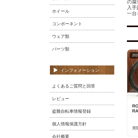
の腐
入手
ホイール
一台
コンポーネント
ウェア類
パーツ類
202
インフォメーション
よくあるご質問と回答
レビュー
R
RA
盗難自転車情報登録
ー
中
個人情報保護方針
買
会社概要