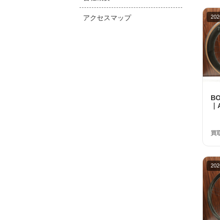
アクセスマップ
202
B
｜A
フ
ト
買
202