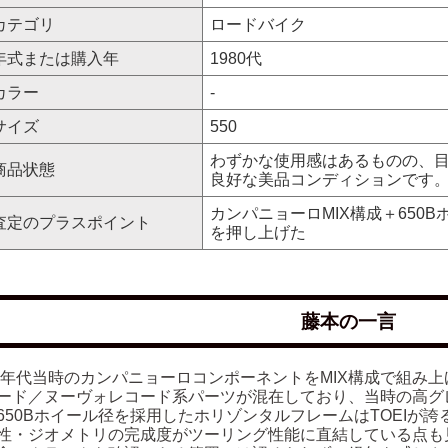
カテゴリ
ロードバイク
年式または購入年
1980代
カラー
-
サイズ
550
わずかな使用感はあるものの、
商品状態
良好な美品コンディションです
カンパニョーロMIX構成＋650
査定のプラスポイント
を押し上げた
藤本の一言
80年代当時のカンパニョーロコンポーネントをMIX構成で組み
ード／ヌーヴォレコード系パーツが混在しており、当時の高グ
650Bホイール径を採用したホリゾンタルフレームはTOEIが
性・ジオメトリの完成度がツーリング性能に直結している点も