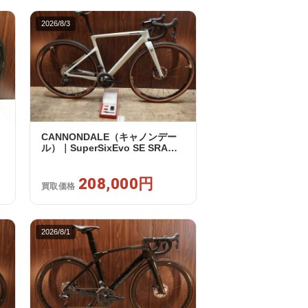
2026/8/3
CANNONDALE（キャノンデー
ル）｜SuperSixEvo SE SRAM
RIVAL E-TAP AXS 2X12S DT
Swiss CR1600 SPLINE 51 2023
年｜美品｜買取金額 208,000円
208,000円
買取価格
2026/8/1