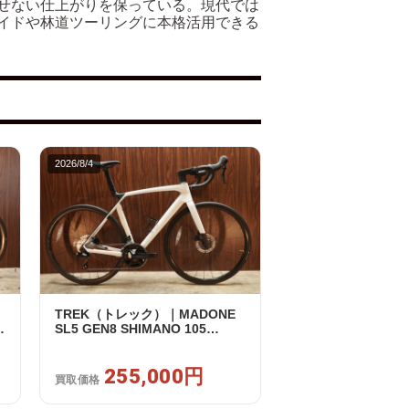
せない仕上がりを保っている。現代では
イドや林道ツーリングに本格活用できる
2026/8/4
TREK（トレック）｜MADONE
SL5 GEN8 SHIMANO 105
買
R7120 2X12S M/L 2026年｜アウ
トレット品｜買取金額 255,000
円
255,000円
買取価格