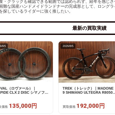
食・クラックも確認できる範囲では認められず、経年を感じさ
困難な国産ハンドメイドランドナーの完成形として、ロングラ
を探しているライダーに強く推したい。
最新の買取実績
6/8/5
2026/8/5
OVAL（ロヴァール）｜
TREK（トレック）｜MADONE
PIDE CLX 2 DISC シマノフリ
9 SHIMANO ULTEGRA R8050
 11/12s対応 ホイールセット｜
Di2 2X11S 50 2016年｜美品｜
古｜買取金額 135,000円
取金額 192,000円
135,000円
192,000円
取価格
買取価格