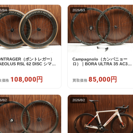
6/8/4
2026/8/3
ONTRAGER（ボントレガー）
Campagnolo（カンパニョー
EOLUS RSL 62 DISC シマノ
ロ）｜BORA ULTRA 35 AC3
リー 11/12s対応 ホイールセッ
RIM カンパフリー 9～12s対応
｜中古｜買取金額 108,000円
ホイールセット｜美品｜買取金
108,000円
額 85,000円
85,000円
取価格
買取価格
6/8/2
2026/8/2