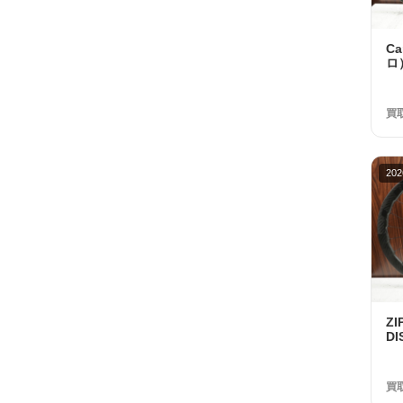
C
ロ
ノ
ッ
買
202
Z
DI
ル
23
買